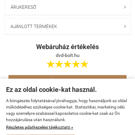
ÁRUKERESŐ

AJÁNLOTT TERMÉKEK

Webáruház értékelés
dvd-bolt.hu





Értékelés írása
Ez az oldal cookie-kat használ.
A böngészés folytatásával jóváhagyja, hogy használjunk az oldal
Navigáció

működéséhez szükséges cookie-kat. Statisztikai, marketing célú
vagy személyre szabással kapcsolatos cookie-kat csak az Ön
hozzájárulása után használunk.
Saját fiók

Részletes adatkezelési tájékoztató »