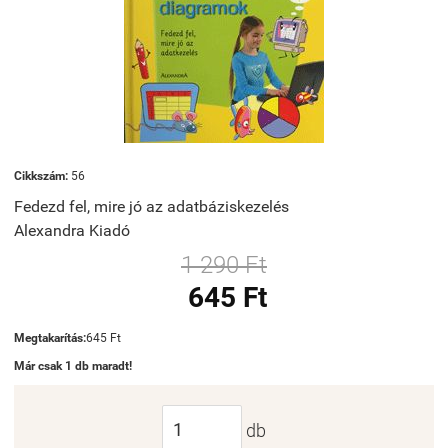
Cikkszám:
56
Fedezd fel, mire jó az adatbáziskezelés
Alexandra Kiadó
1 290 Ft
645 Ft
Megtakarítás:
645 Ft
Már csak 1 db maradt!
db