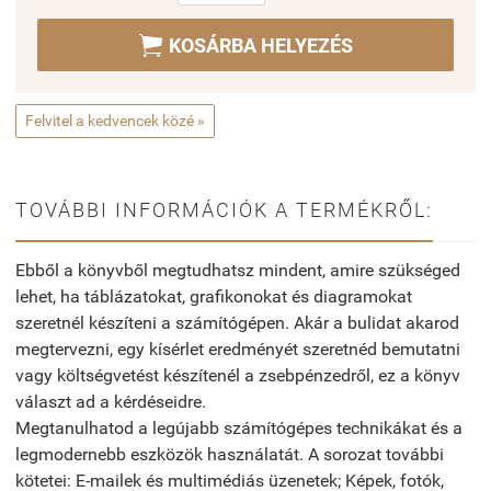

KOSÁRBA HELYEZÉS
Felvitel a kedvencek közé »
TOVÁBBI INFORMÁCIÓK A TERMÉKRŐL:
Ebből a könyvből megtudhatsz mindent, amire szükséged
lehet, ha táblázatokat, grafikonokat és diagramokat
szeretnél készíteni a számítógépen. Akár a bulidat akarod
megtervezni, egy kísérlet eredményét szeretnéd bemutatni
vagy költségvetést készítenél a zsebpénzedről, ez a könyv
választ ad a kérdéseidre.
Megtanulhatod a legújabb számítógépes technikákat és a
legmodernebb eszközök használatát. A sorozat további
kötetei: E-mailek és multimédiás üzenetek; Képek, fotók,