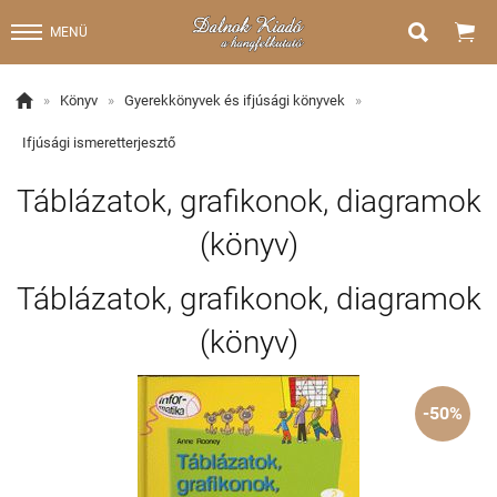


MENÜ

»
Könyv
»
Gyerekkönyvek és ifjúsági könyvek
»
Ifjúsági ismeretterjesztő
Táblázatok, grafikonok, diagramok
(könyv)
Táblázatok, grafikonok, diagramok
(könyv)
-50%