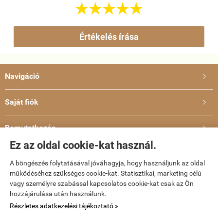





Értékelés írása
Navigáció

Saját fiók

Bemutatkozás

Ez az oldal cookie-kat használ.
Elérhetőségek

A böngészés folytatásával jóváhagyja, hogy használjunk az oldal
működéséhez szükséges cookie-kat. Statisztikai, marketing célú
dvd-bolt.hu -
Kemény Gábor EV
-
ÁSZF
-
Adatkezelési tájékoztató
vagy személyre szabással kapcsolatos cookie-kat csak az Ön
hozzájárulása után használunk.
Webáruház készítés
a StartÜzlettel.
Részletes adatkezelési tájékoztató »