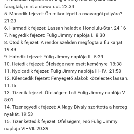
faragták, mint a stewardot. 22:34
5. Második fejezet: Ön mikor lépett a csavargói pályára?
21:23
6. Harmadik fejezet: Lassan haladt a Honolulu-Star. 24:16
7. Negyedik fejezet: Fülig Jimmy naplója I. 8:30
8. Ötödik fejezet: A rendőr szelíden megfogta a fiú karját.
19:49
9. Hatodik fejezet: Fülig Jimmy naplója II. 5:39
10. Hetedik fejezet: Őfelsége nem esett keményre. 18:38
11. Nyolcadik fejezet: Fülig Jimmy naplója III–IV. 21:58
12. Kilencedik fejezet: Fenyegető alakok közeledtek lassan.
11:15
13. Tizedik fejezet: Őfelségem I-ső Fülig Jimmy naplója V.
8:01
14. Tizenegyedik fejezet: A Nagy Bivaly szorította a herceg
nyakát. 19:53
15. Tizenkettedik fejezet: Őfelségem, I-ső Fülig Jimmy
naplója VI–VII. 20:39