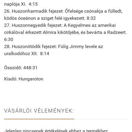
naplója XI. 4:15
26. Huszonharmadik fejezet: Őfelsége csónakja a fülledt,
ködös óceánon a sziget felé igyekezett. 8:32
27. Huszonnegyedik fejezet: A Kegyelmes az amerikai
cirkálóval érkezett Almira kikötőjébe, és bevárta a Radzeert.
6:30
28. Huszonötödik fejezet: Fülig Jimmy levele az
uralkodóhoz XII. 8:14
Összidő: 448:31
Kiadó: Hungaroton
VÁSÁRLÓI VÉLEMÉNYEK:
Jelenleg nincsenek értékelések ehhez a termékhez.