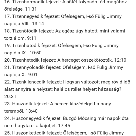
16. Tizenharmadik fejezet: A sötét folyosón tért magához
őfelsége. 11:31
17. Tizennegyedik fejezet: Őfelségem, I-ső Fülig Jimmy
naplója VIII. 13:14
18. Tizenötödik fejezet: Az egész úgy hatott, mint valami
torz álom. 9:11
19. Tizenhatodik fejezet: Őfelségem, I-ső Fülig Jimmy
naplója IX. 10:50
20. Tizenhetedik fejezet: A herceget összekötözték. 12:10
21. Tizennyolcadik fejezet: Őfelségem, I-ső Fülig Jimmy
naplója X. 9:01
22. Tizenkilencedik fejezet: Hogyan változott meg rövid idő
alatt annyira a helyzet: halálos ítélet helyett házasság?
20:31
23. Huszadik fejezet: A herceg kiszédelgett a nagy
teremből. 13:40
24. Huszonegyedik fejezet: Buzgó Mócsing már napok óta
nem hagyta el a kajütjét. 17:45
25. Huszonkettedik fejezet: Őfelségem, I-ső Fülig Jimmy