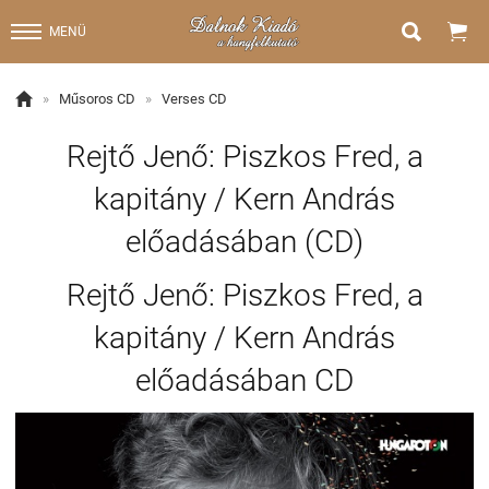


MENÜ

»
Műsoros CD
»
Verses CD
Rejtő Jenő: Piszkos Fred, a
kapitány / Kern András
előadásában (CD)
Rejtő Jenő: Piszkos Fred, a
kapitány / Kern András
előadásában CD