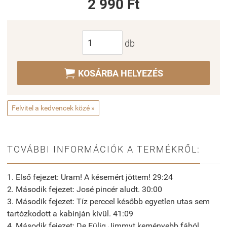
2 990 Ft
db

KOSÁRBA HELYEZÉS
Felvitel a kedvencek közé »
TOVÁBBI INFORMÁCIÓK A TERMÉKRŐL:
1. Első fejezet: Uram! A késemért jöttem! 29:24
2. Második fejezet: José pincér aludt. 30:00
3. Második fejezet: Tíz perccel később egyetlen utas sem
tartózkodott a kabinján kívül. 41:09
4. Második fejezet: De Fülig Jimmyt keményebb fából