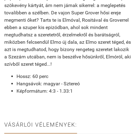
szökevény kártyát, ám nem járnak sikerrel: a meglepetés
tovalibben a szélben. De vajon Super Grover hősi ereje
megmenti őket? Tarts te is Elmóval, Rositával és Groverrel
ebben a szuper kis epizódban, ahol sok mindent
megtudhatsz a szeretetről, érzelmekről és barátságról,
miközben felcsendül Elmo új dala, az Elmo szeret téged, és
azt is megtudhatod, hogy bizony rengeteg szeretet lakozik
a Szezám utcában, nem is beszélve hősünkről, Elmóról, aki
szívből szeret téged...!
Hossz: 60 perc
Hangsávok: magyar - Sztereó
Képformátum: 4:3 - 1.33:1
VÁSÁRLÓI VÉLEMÉNYEK: