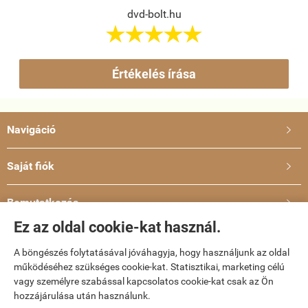
dvd-bolt.hu





Értékelés írása
Navigáció

Saját fiók

Bemutatkozás

Ez az oldal cookie-kat használ.
Elérhetőségek

A böngészés folytatásával jóváhagyja, hogy használjunk az oldal
működéséhez szükséges cookie-kat. Statisztikai, marketing célú
dvd-bolt.hu -
Kemény Gábor EV
-
ÁSZF
-
Adatkezelési tájékoztató
vagy személyre szabással kapcsolatos cookie-kat csak az Ön
hozzájárulása után használunk.