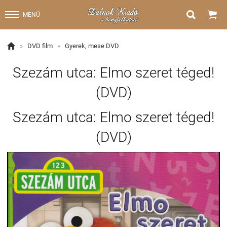


MENÜ

»
DVD film
»
Gyerek, mese DVD
Szezám utca: Elmo szeret téged!
(DVD)
Szezám utca: Elmo szeret téged!
(DVD)