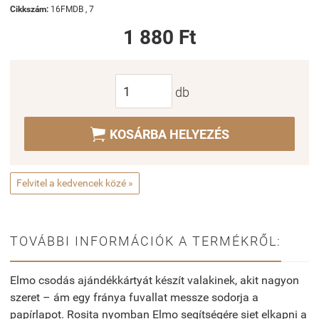
Cikkszám:
16FMDB , 7
1 880 Ft
db

KOSÁRBA HELYEZÉS
Felvitel a kedvencek közé »
TOVÁBBI INFORMÁCIÓK A TERMÉKRŐL:
Elmo csodás ajándékkártyát készít valakinek, akit nagyon
szeret – ám egy fránya fuvallat messze sodorja a
papírlapot. Rosita nyomban Elmo segítségére siet elkapni a