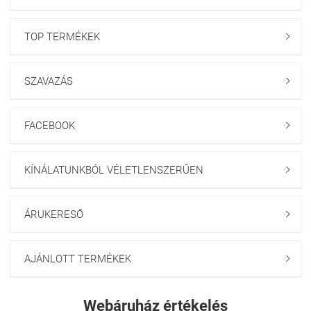
TOP TERMÉKEK

SZAVAZÁS

FACEBOOK

KÍNÁLATUNKBÓL VÉLETLENSZERŰEN

ÁRUKERESŐ

AJÁNLOTT TERMÉKEK

Webáruház értékelés