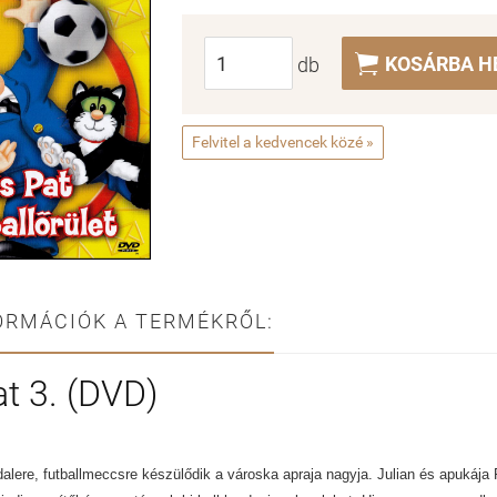

KOSÁRBA H
db
Felvitel a kedvencek közé »
ORMÁCIÓK A TERMÉKRŐL:
t 3. (DVD)
lere, futballmeccsre készülődik a városka apraja nagyja. Julian és apukája P