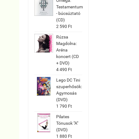
Omega:
Testamentum
- búcsúztató
(CD)
2 590 Ft
Rúzsa
Magdolna:
Aréna
koncert (CD
+ DVD)
4 490 Ft
Lego DC Tini
szuperhősök:
Agymosás
(DVD)
1 790 Ft
Pilates
Tónusok "A"
(DVD)
1 880 Ft