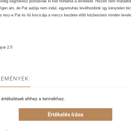
mindig segítőkész postásnak ki kell hordania a leveleket. Hiszen nem maradha
Igen ám, de Pat autója nem indul, egyenruhás levélhordónk így kénytelen bicik
 lesz-e Pat és hű kiscicája a meccs kezdete előtt kézbesíteni minden levele
yar 2.0
LEMÉNYEK:
 értékelések ehhez a termékhez.
Értékelés írása