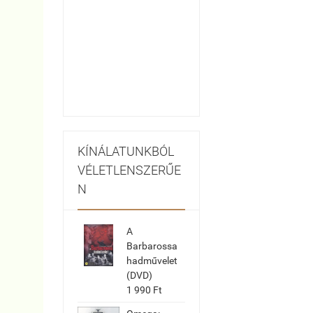
KÍNÁLATUNKBÓL
VÉLETLENSZERŰE
N
A
Barbarossa
hadművelet
(DVD)
1 990 Ft