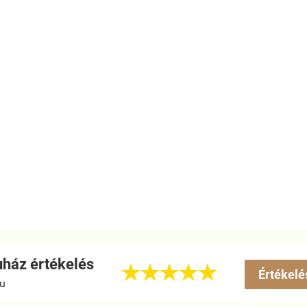
ház értékelés





Értékelé
hu