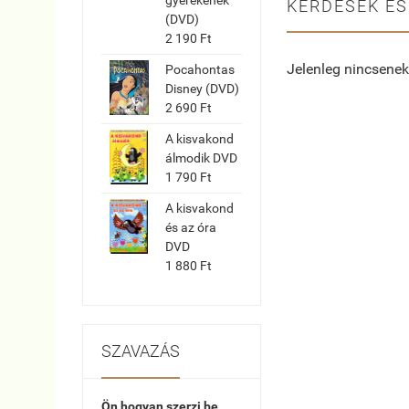
KÉRDÉSEK ÉS
(DVD)
2 190 Ft
Jelenleg nincsenek
Pocahontas
Disney (DVD)
2 690 Ft
A kisvakond
álmodik DVD
1 790 Ft
A kisvakond
és az óra
DVD
1 880 Ft
SZAVAZÁS
Ön hogyan szerzi be