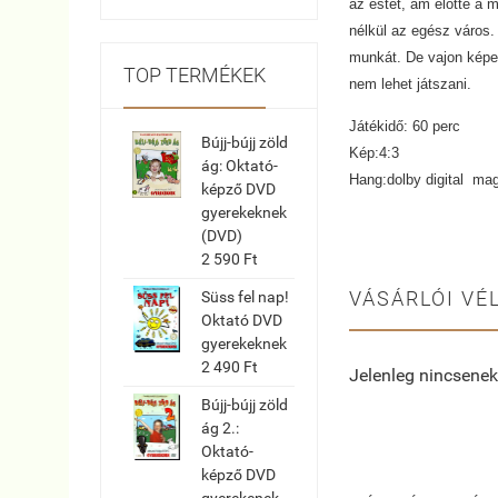
az estét, ám előtte a 
nélkül az egész város. 
munkát. De vajon képes
TOP TERMÉKEK
nem lehet játszani.
Játékidő: 60 perc
Bújj-bújj zöld
Kép:4:3
ág: Oktató-
Hang:dolby digital mag
képző DVD
gyerekeknek
(DVD)
2 590 Ft
VÁSÁRLÓI VÉ
Süss fel nap!
Oktató DVD
gyerekeknek
2 490 Ft
Jelenleg nincsenek
Bújj-bújj zöld
ág 2.:
Oktató-
képző DVD
gyerekenek