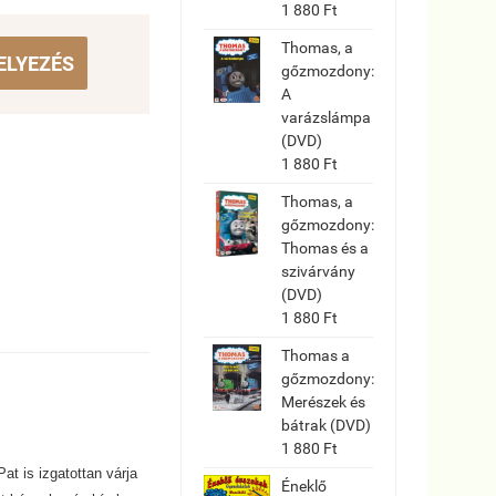
1 880 Ft
Thomas, a
ELYEZÉS
gőzmozdony:
A
varázslámpa
(DVD)
1 880 Ft
Thomas, a
gőzmozdony:
Thomas és a
szivárvány
(DVD)
1 880 Ft
Thomas a
gőzmozdony:
Merészek és
bátrak (DVD)
1 880 Ft
at is izgatottan várja
Éneklő