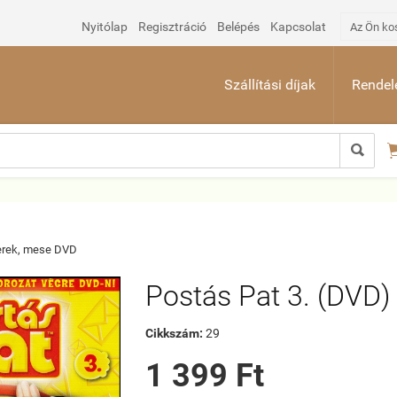
Nyitólap
Regisztráció
Belépés
Kapcsolat
Az Ön ko
Szállítási díjak
Rendelé

rek, mese DVD
Postás Pat 3. (DVD)
Cikkszám:
29
1 399 Ft