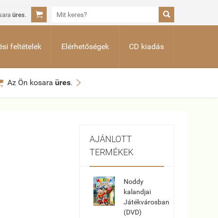


sara
üres
.
si feltételek
Elérhetőségek
CD kiadás


Az Ön kosara
üres
.
AJÁNLOTT
TERMÉKEK
Noddy
kalandjai
Játékvárosban
(DVD)