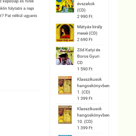
t képeslap és hírek
évszakok
lin folytatni a napi
(CD)
t? Pat nélkül ugyanis
2 990 Ft
Mátyás király
meséi (CD)
2 690 Ft
Ződ Katyi és
Boros Gyuri
CD
1 590 Ft
Klasszikusok
hangoskönyvben
1. (CD)
1 399 Ft
Klasszikusok
hangoskönyvben
10. (CD)
1 399 Ft