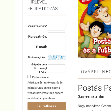
HÍRLEVÉL
FELIRATKOZÁS
Vezetéknév:
Keresztnév:
E-mail:
Biztonsági kód:
Gépelje be a
biztonsági
TOVÁBBI INF
kódot:
Elolvastam az
Adatkezelési tájékoztatót
és
Postás Pa
hozzájárulok ahhoz, hogy a
webáruház értesítsen engem
Színes rajzfilm
az aktuális ajánlatairól.
Feliratkozás
Nagy nap virrad Greenda