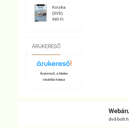
Korzika
(DVD)
990 Ft
ÁRUKERESŐ
Árukereső, a hiteles
vásárlási kalauz
Webáru
dvd-bolt.