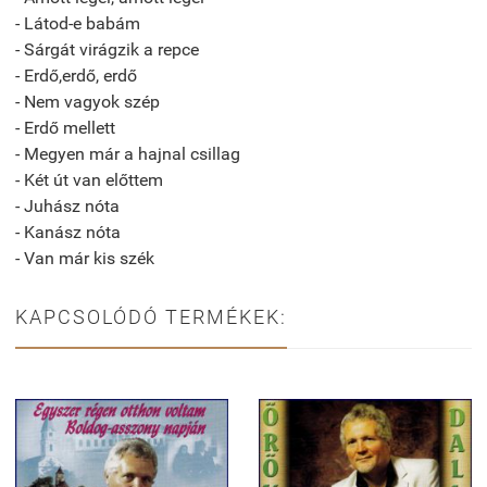
- Látod-e babám
- Sárgát virágzik a repce
- Erdő,erdő, erdő
- Nem vagyok szép
- Erdő mellett
- Megyen már a hajnal csillag
- Két út van előttem
- Juhász nóta
- Kanász nóta
- Van már kis szék
KAPCSOLÓDÓ TERMÉKEK: