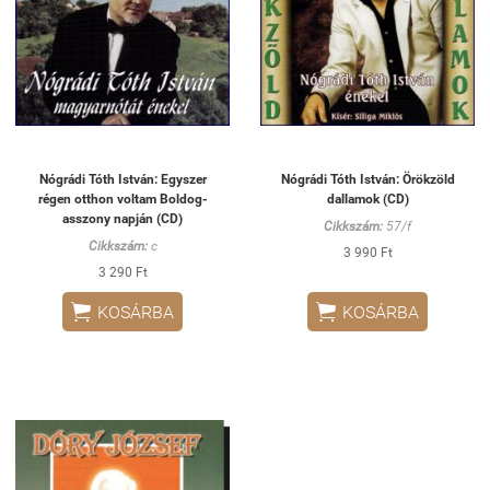
Nógrádi Tóth István: Egyszer
Nógrádi Tóth István: Örökzöld
régen otthon voltam Boldog-
dallamok (CD)
asszony napján (CD)
Cikkszám:
57/f
Cikkszám:
c
3 990 Ft
3 290 Ft


KOSÁRBA
KOSÁRBA