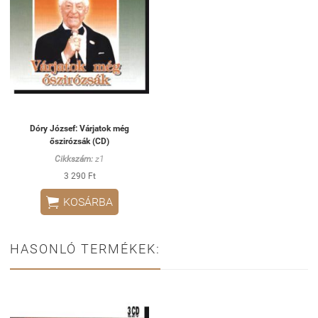
Dóry József: Várjatok még
őszirózsák (CD)
Cikkszám:
z1
3 290 Ft

KOSÁRBA
HASONLÓ TERMÉKEK: