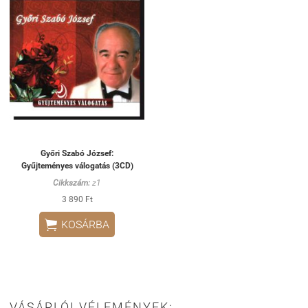
Győri Szabó József:
Gyűjteményes válogatás (3CD)
Cikkszám:
z1
3 890 Ft

KOSÁRBA
VÁSÁRLÓI VÉLEMÉNYEK: