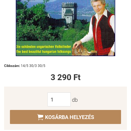
Cikkszám:
14/5 30/3 30/5
3 290 Ft
db

KOSÁRBA HELYEZÉS