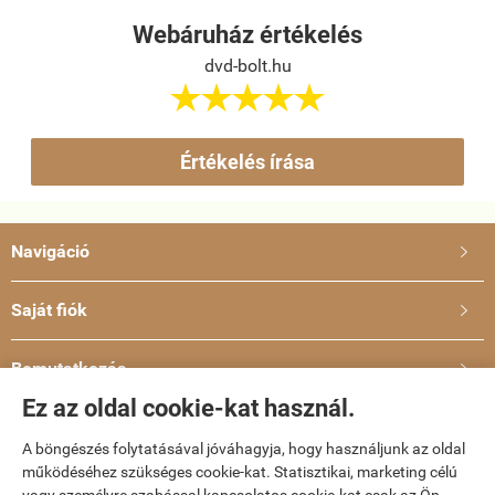
Webáruház értékelés
dvd-bolt.hu





Értékelés írása
Navigáció

Saját fiók

Bemutatkozás

Ez az oldal cookie-kat használ.
Elérhetőségek

A böngészés folytatásával jóváhagyja, hogy használjunk az oldal
működéséhez szükséges cookie-kat. Statisztikai, marketing célú
dvd-bolt.hu -
Kemény Gábor EV
-
ÁSZF
-
Adatkezelési tájékoztató