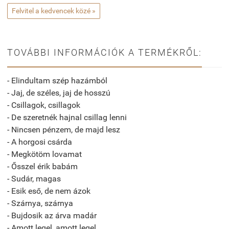
Felvitel a kedvencek közé »
TOVÁBBI INFORMÁCIÓK A TERMÉKRŐL:
- Elindultam szép hazámból
- Jaj, de széles, jaj de hosszú
- Csillagok, csillagok
- De szeretnék hajnal csillag lenni
- Nincsen pénzem, de majd lesz
- A horgosi csárda
- Megkötöm lovamat
- Ősszel érik babám
- Sudár, magas
- Esik eső, de nem ázok
- Szárnya, szárnya
- Bujdosik az árva madár
- Amott legel, amott legel