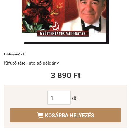
Cikkszám:
z1
Kifutó tétel, utolsó példány
3 890 Ft
db

KOSÁRBA HELYEZÉS