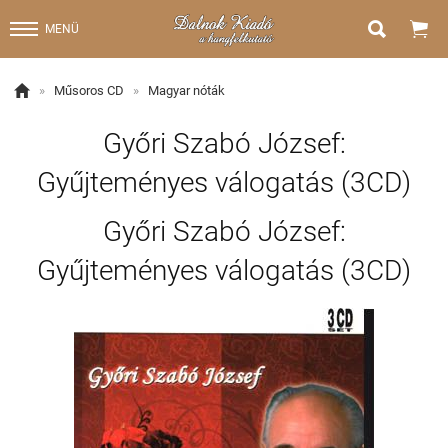


MENÜ

»
Műsoros CD
»
Magyar nóták
Győri Szabó József:
Gyűjteményes válogatás (3CD)
Győri Szabó József:
Gyűjteményes válogatás (3CD)