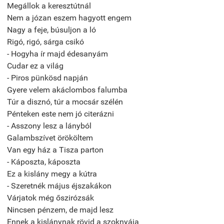
Megállok a keresztútnál
Nem a józan eszem hagyott engem
Nagy a feje, búsuljon a ló
Rigó, rigó, sárga csikó
- Hogyha ír majd édesanyám
Cudar ez a világ
- Piros pünkösd napján
Gyere velem akáclombos falumba
Túr a disznó, túr a mocsár szélén
Pénteken este nem jó citerázni
- Asszony lesz a lányból
Galambszívet örököltem
Van egy ház a Tisza parton
- Káposzta, káposzta
Ez a kislány megy a kútra
- Szeretnék május éjszakákon
Várjatok még őszirózsák
Nincsen pénzem, de majd lesz
Ennek a kislánynak rövid a szoknyája