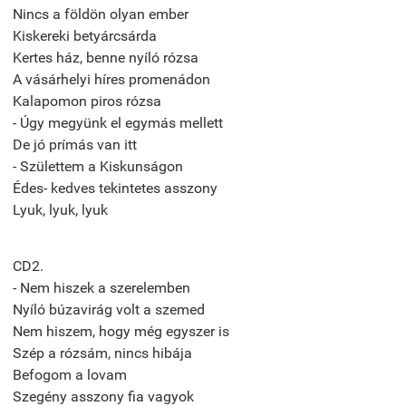
Nincs a földön olyan ember
Kiskereki betyárcsárda
Kertes ház, benne nyíló rózsa
A vásárhelyi híres promenádon
Kalapomon piros rózsa
- Úgy megyünk el egymás mellett
De jó prímás van itt
- Születtem a Kiskunságon
Édes- kedves tekintetes asszony
Lyuk, lyuk, lyuk
CD2.
- Nem hiszek a szerelemben
Nyíló búzavirág volt a szemed
Nem hiszem, hogy még egyszer is
Szép a rózsám, nincs hibája
Befogom a lovam
Szegény asszony fia vagyok