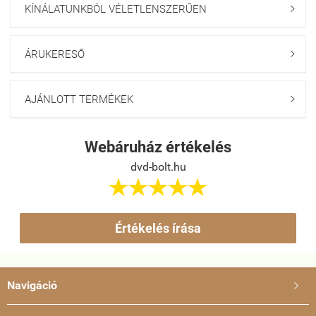
KÍNÁLATUNKBÓL VÉLETLENSZERŰEN

ÁRUKERESŐ

AJÁNLOTT TERMÉKEK

Webáruház értékelés
dvd-bolt.hu





Értékelés írása
Navigáció
