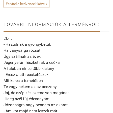
Felvitel a kedvencek közé »
TOVÁBBI INFORMÁCIÓK A TERMÉKRŐL:
CD1.
- Hazudnak a gyöngybetűk
Halványsárga rózsát
Úgy szállnak az évek
Jegenyefán fészket rak a csóka
A faluban nincs több kislány
- Eresz alatt fecskefészek
Mit keres a temetőben
Te vagy nékem az az asszony
Jaj, de szép kék szeme van magának
Hideg szél fúj édesanyám
Józanságra nagy bennem az akarat
- Amikor majd nem leszek már