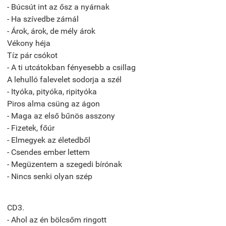
- Búcsút int az ősz a nyárnak
- Ha szívedbe zárnál
- Árok, árok, de mély árok
Vékony héja
Tíz pár csókot
- A ti utcátokban fényesebb a csillag
A lehulló falevelet sodorja a szél
- Ityóka, pityóka, ripityóka
Piros alma csüng az ágon
- Maga az első bűnös asszony
- Fizetek, főúr
- Elmegyek az életedből
- Csendes ember lettem
- Megüzentem a szegedi bírónak
- Nincs senki olyan szép
CD3.
- Ahol az én bölcsőm ringott