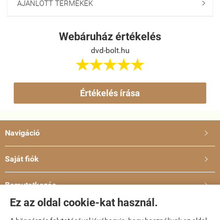
AJÁNLOTT TERMÉKEK

Webáruház értékelés
dvd-bolt.hu





Értékelés írása
Navigáció

Saját fiók

Bemutatkozás

Ez az oldal cookie-kat használ.
Elérhetőségek
