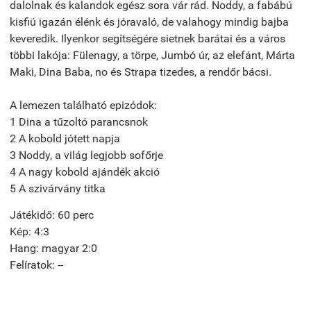
dalolnak és kalandok egész sora vár rád. Noddy, a fabábú
kisfiú igazán élénk és jóravaló, de valahogy mindig bajba
keveredik. Ilyenkor segítségére sietnek barátai és a város
többi lakója: Fülenagy, a törpe, Jumbó úr, az elefánt, Márta
Maki, Dina Baba, no és Strapa tizedes, a rendőr bácsi.
A lemezen található epizódok:
1 Dina a tűzoltó parancsnok
2 A kobold jótett napja
3 Noddy, a világ legjobb sofőrje
4 A nagy kobold ajándék akció
5 A szivárvány titka
Játékidő: 60 perc
Kép: 4:3
Hang: magyar 2:0
Felíratok: --