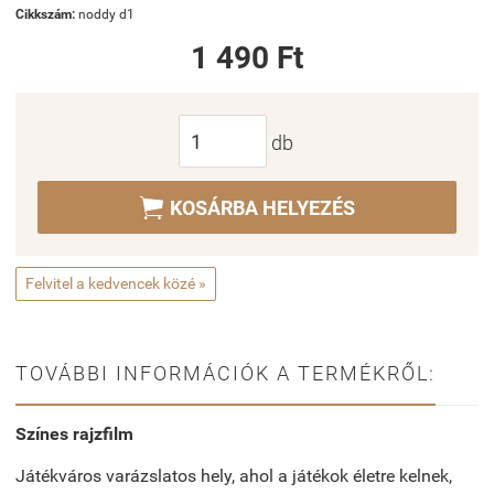
Cikkszám:
noddy d1
1 490 Ft
db

KOSÁRBA HELYEZÉS
Felvitel a kedvencek közé »
TOVÁBBI INFORMÁCIÓK A TERMÉKRŐL:
Színes rajzfilm
Játékváros varázslatos hely, ahol a játékok életre kelnek,