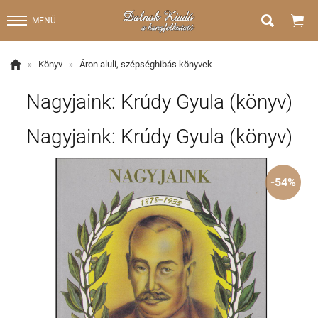


MENÜ

»
Könyv
»
Áron aluli, szépséghibás könyvek
Nagyjaink: Krúdy Gyula (könyv)
Nagyjaink: Krúdy Gyula (könyv)
-54%