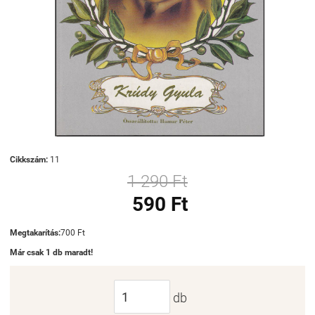
Cikkszám:
11
1 290 Ft
590 Ft
Megtakarítás:
700 Ft
Már csak 1 db maradt!
db