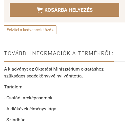

KOSÁRBA HELYEZÉS
Felvitel a kedvencek közé »
TOVÁBBI INFORMÁCIÓK A TERMÉKRŐL:
A kiadványt az Oktatási Minisztérium oktatáshoz
szükséges segédkönyvvé nyilvánította.
Tartalom:
- Családi arcképcsarnok
- A diákévek élményvilága
- Szindbád