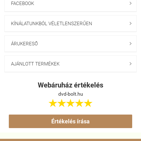
FACEBOOK

KÍNÁLATUNKBÓL VÉLETLENSZERŰEN

ÁRUKERESŐ

AJÁNLOTT TERMÉKEK

Webáruház értékelés
dvd-bolt.hu





Értékelés írása