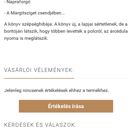
- Napraforgó
- A Margitsziget csendjében...
A könyv szépséghibája: A könyv új, a lapjai sértetlenek, de a
borítóján látszik, hogy többen levették a polcról, az árcédula
nyoma is meglátszik.
VÁSÁRLÓI VÉLEMÉNYEK:
Jelenleg nincsenek értékelések ehhez a termékhez.
Értékelés írása
KÉRDÉSEK ÉS VÁLASZOK: