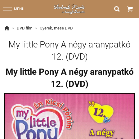


MENÜ

»
DVD film
»
Gyerek, mese DVD
My little Pony A négy aranypatkó
12. (DVD)
My little Pony A négy aranypatkó
12. (DVD)