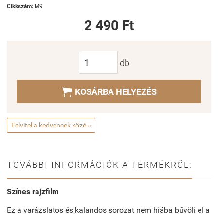
Cikkszám:
M9
2 490 Ft
db

KOSÁRBA HELYEZÉS
Felvitel a kedvencek közé »
TOVÁBBI INFORMÁCIÓK A TERMÉKRŐL:
Színes rajzfilm
Ez a varázslatos és kalandos sorozat nem hiába bűvöli el a