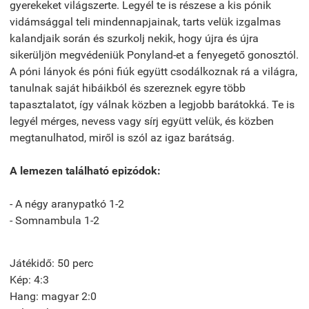
gyerekeket világszerte. Legyél te is részese a kis pónik
vidámsággal teli mindennapjainak, tarts velük izgalmas
kalandjaik során és szurkolj nekik, hogy újra és újra
sikerüljön megvédeniük Ponyland-et a fenyegető gonosztól.
A póni lányok és póni fiúk együtt csodálkoznak rá a világra,
tanulnak saját hibáikból és szereznek egyre több
tapasztalatot, így válnak közben a legjobb barátokká. Te is
legyél mérges, nevess vagy sírj együtt velük, és közben
megtanulhatod, miről is szól az igaz barátság.
A lemezen található epizódok:
- A négy aranypatkó 1-2
- Somnambula 1-2
Játékidő: 50 perc
Kép: 4:3
Hang: magyar 2:0