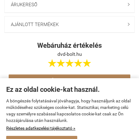
ÁRUKERESŐ

AJÁNLOTT TERMÉKEK

Webáruház értékelés
dvd-bolt.hu





Értékelés írása
Ez az oldal cookie-kat használ.
A böngészés folytatásával jóváhagyja, hogy használjunk az oldal
Navigáció

működéséhez szükséges cookie-kat. Statisztikai, marketing célú
vagy személyre szabással kapcsolatos cookie-kat csak az Ön
hozzájárulása után használunk.
Saját fiók

Részletes adatkezelési tájékoztató »