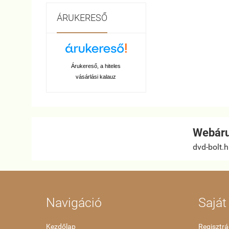
ÁRUKERESŐ
Árukereső, a hiteles
vásárlási kalauz
Webáru
dvd-bolt.
Navigáció
Saját 
Kezdőlap
Regisztrá