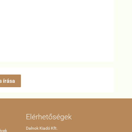
s írása
Elérhetőségek
Dalnok Kiadó Kft.
évek