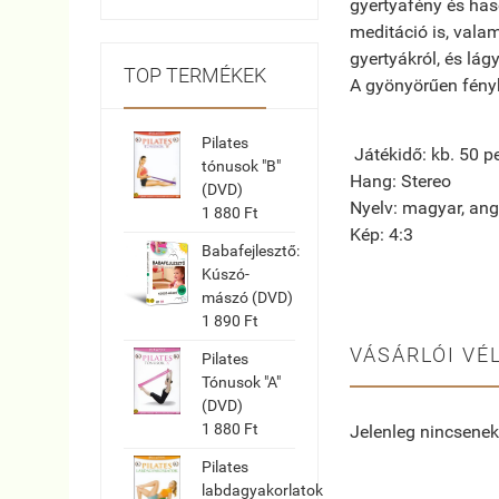
gyertyafény és has
meditáció is, valam
gyertyákról, és lá
TOP TERMÉKEK
A gyönyörűen fényk
Pilates
Játékidő: kb. 50 p
tónusok "B"
Hang: Stereo
(DVD)
Nyelv: magyar, ang
1 880 Ft
Kép: 4:3
Babafejlesztő:
Kúszó-
mászó (DVD)
1 890 Ft
VÁSÁRLÓI VÉ
Pilates
Tónusok "A"
(DVD)
1 880 Ft
Jelenleg nincsenek
Pilates
labdagyakorlatok