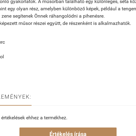
onló gyakorlatok. A műsorban található egy különleges, séta k
int egy olyan rész, amelyben különböző képek, például a tengerrő
gy zene segítenek Önnek ráhangolódni a pihenésre.
épezett műsor részei együtt, de részenként is alkalmazhatók.
erc
ol
LEMÉNYEK:
 értékelések ehhez a termékhez.
Értékelés írása