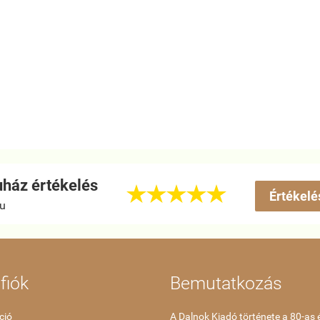
ház értékelés





Értékelé
hu
fiók
Bemutatkozás
ció
A Dalnok Kiadó története a 80-as 