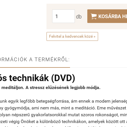

KOSÁRBA H
db
Felvitel a kedvencek közé »
ORMÁCIÓK A TERMÉKRŐL:
ós technikák (DVD)
, meditáljon. A stressz elűzésének legjobb módja.
gunk egyik legfőbb betegségforrása, ám ennek a modern jelenség
ny gyógymódja, ami nem más, mint a meditáció. Eme művészet 
 olyan népszerű gyakorlatsorokkal mutat szoros rokonságot, min
zeti végig Önöket a különböző technikákon, amelyek között ott a