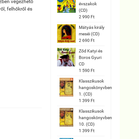
özben végezhető
évszakok
l, felhőkről és
(CD)
2 990 Ft
Mátyás király
meséi (CD)
2 690 Ft
Ződ Katyi és
Boros Gyuri
CD
1 590 Ft
Klasszikusok
hangoskönyvben
1. (CD)
1 399 Ft
Klasszikusok
hangoskönyvben
10. (CD)
1 399 Ft