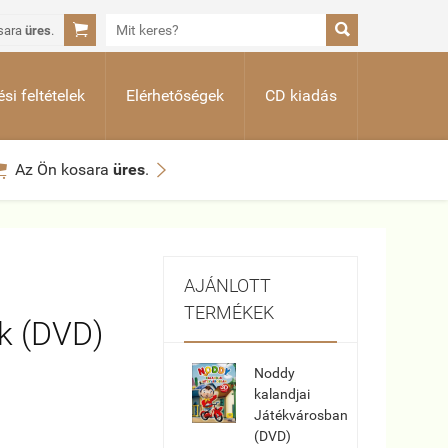


sara
üres
.
si feltételek
Elérhetőségek
CD kiadás


Az Ön kosara
üres
.
AJÁNLOTT
TERMÉKEK
k (DVD)
Noddy
kalandjai
Játékvárosban
(DVD)