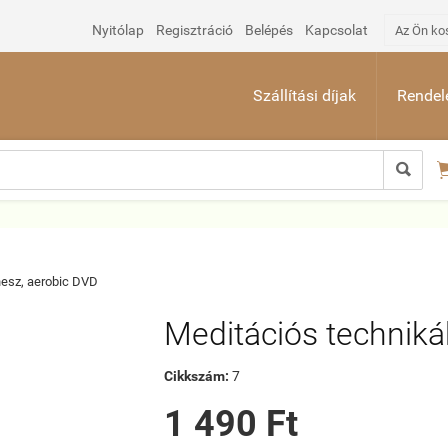
Nyitólap
Regisztráció
Belépés
Kapcsolat
Az Ön ko
Szállítási díjak
Rendelé

nesz, aerobic DVD
Meditációs techniká
Cikkszám:
7
1 490 Ft