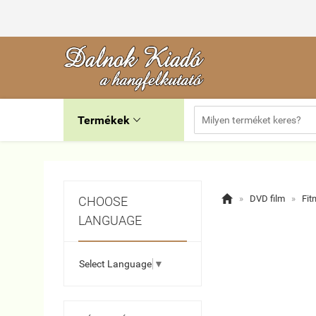
Termékek


»
DVD film
»
Fit
CHOOSE
LANGUAGE
Select Language
▼