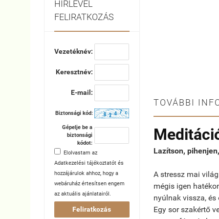
HÍRLEVÉL
FELIRATKOZÁS
Vezetéknév:
Keresztnév:
E-mail:
TOVÁBBI INF
Biztonsági kód:
Gépelje be a
Meditáci
biztonsági
kódot:
Lazítson, pihenjen
Elolvastam az
Adatkezelési tájékoztatót
és
A stressz mai vilá
hozzájárulok ahhoz, hogy a
webáruház értesítsen engem
mégis igen hatéko
az aktuális ajánlatairól.
nyúlnak vissza, és
Egy sor szakértő ve
Feliratkozás