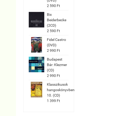
(DVD)
2 590 Ft
Bix
Beiderbecke
(2CD)
2 590 Ft
Fidel Castro
(DVD)
2 990 Ft
Budapest
Bár: Klezmer
(CD)
2 990 Ft
Klasszikusok
hangoskönyvben
10. (CD)
1 399 Ft