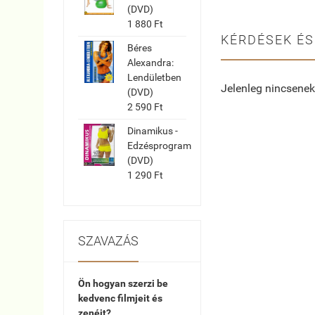
(DVD)
1 880 Ft
KÉRDÉSEK ÉS
Béres
Alexandra:
Lendületben
Jelenleg nincsenek
(DVD)
2 590 Ft
Dinamikus -
Edzésprogram
(DVD)
1 290 Ft
SZAVAZÁS
Ön hogyan szerzi be
kedvenc filmjeit és
zenéit?