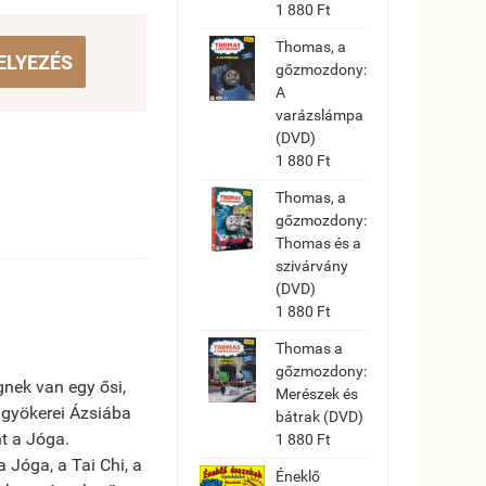
1 880 Ft
Thomas, a
ELYEZÉS
gőzmozdony:
A
varázslámpa
(DVD)
1 880 Ft
Thomas, a
gőzmozdony:
Thomas és a
szivárvány
(DVD)
1 880 Ft
Thomas a
gőzmozdony:
nek van egy ősi,
Merészek és
gyökerei Ázsiába
bátrak (DVD)
t a Jóga.
1 880 Ft
 Jóga, a Tai Chi, a
Éneklő