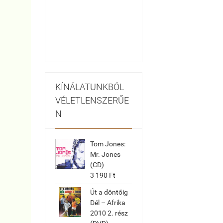
KÍNÁLATUNKBÓL
VÉLETLENSZERŰE
N
Tom Jones:
Mr. Jones
(CD)
3 190 Ft
Út a döntőig
Dél – Afrika
2010 2. rész