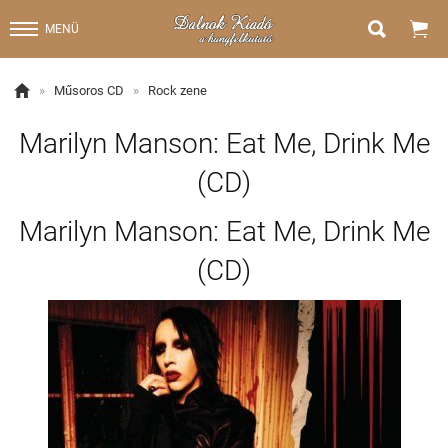


MENÜ

»
Műsoros CD
»
Rock zene
Marilyn Manson: Eat Me, Drink Me
(CD)
Marilyn Manson: Eat Me, Drink Me
(CD)