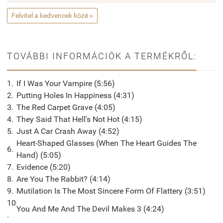
Felvitel a kedvencek közé »
TOVÁBBI INFORMÁCIÓK A TERMÉKRŐL:
1.
If I Was Your Vampire (5:56)
2.
Putting Holes In Happiness (4:31)
3.
The Red Carpet Grave (4:05)
4.
They Said That Hell's Not Hot (4:15)
5.
Just A Car Crash Away (4:52)
Heart-Shaped Glasses (When The Heart Guides The
6.
Hand) (5:05)
7.
Evidence (5:20)
8.
Are You The Rabbit? (4:14)
9.
Mutilation Is The Most Sincere Form Of Flattery (3:51)
10
You And Me And The Devil Makes 3 (4:24)
.