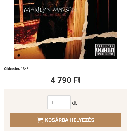
Cikkszám:
13/2
4 790 Ft
db

KOSÁRBA HELYEZÉS