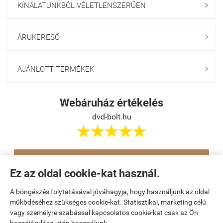
KÍNÁLATUNKBÓL VÉLETLENSZERŰEN

ÁRUKERESŐ

AJÁNLOTT TERMÉKEK

Webáruház értékelés
dvd-bolt.hu





Értékelés írása
Ez az oldal cookie-kat használ.
A böngészés folytatásával jóváhagyja, hogy használjunk az oldal
Navigáció

működéséhez szükséges cookie-kat. Statisztikai, marketing célú
vagy személyre szabással kapcsolatos cookie-kat csak az Ön