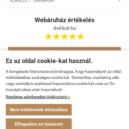
AJÁNLOTT TERMÉKEK

Webáruház értékelés
dvd-bolt.hu





Értékelés írása
Ez az oldal cookie-kat használ.
A böngészés folytatásával jóváhagyja, hogy használjunk az oldal
Navigáció

működéséhez szükséges cookie-kat. Statisztikai, marketing célú
vagy személyre szabással kapcsolatos cookie-kat csak az Ön
hozzájárulása után használunk.
Saját fiók

Részletes adatkezelési tájékoztató »
Bemutatkozás

Nem kötelezőek elutasítása
Elérhetőségek

Elfogadom az összeset