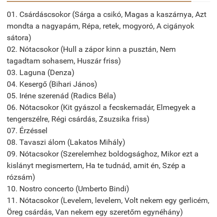
01. Csárdáscsokor (Sárga a csikó, Magas a kaszárnya, Azt
mondta a nagyapám, Répa, retek, mogyoró, A cigányok
sátora)
02. Nótacsokor (Hull a zápor kinn a pusztán, Nem
tagadtam sohasem, Huszár friss)
03. Laguna (Denza)
04. Kesergő (Bihari János)
05. Iréne szerenád (Radics Béla)
06. Nótacsokor (Kit gyászol a fecskemadár, Elmegyek a
tengerszélre, Régi csárdás, Zsuzsika friss)
07. Érzéssel
08. Tavaszi álom (Lakatos Mihály)
09. Nótacsokor (Szerelemhez boldogsághoz, Mikor ezt a
kislányt megismertem, Ha te tudnád, amit én, Szép a
rózsám)
10. Nostro concerto (Umberto Bindi)
11. Nótacsokor (Levelem, levelem, Volt nekem egy gerlicém,
Öreg csárdás, Van nekem egy szeretőm egynéhány)