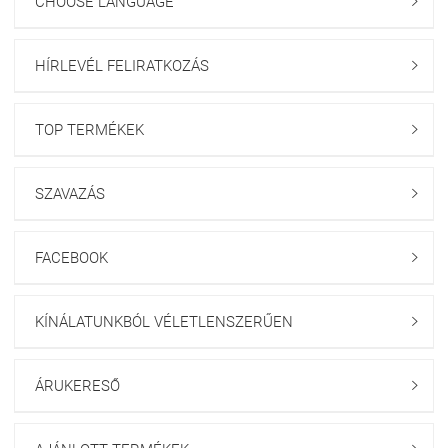
CHOOSE LANGUAGE

HÍRLEVÉL FELIRATKOZÁS

TOP TERMÉKEK

SZAVAZÁS

FACEBOOK

KÍNÁLATUNKBÓL VÉLETLENSZERŰEN

ÁRUKERESŐ
