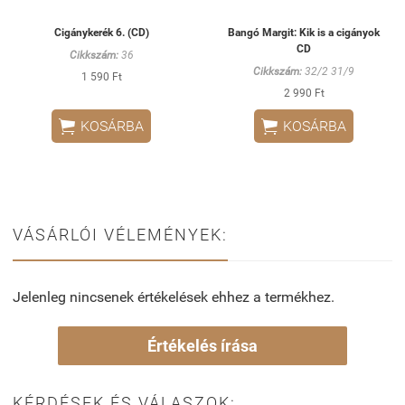
Cigánykerék 6. (CD)
Bangó Margit: Kik is a cigányok
CD
Cikkszám:
36
Cikkszám:
32/2 31/9
1 590 Ft
2 990 Ft


KOSÁRBA
KOSÁRBA
VÁSÁRLÓI VÉLEMÉNYEK:
Jelenleg nincsenek értékelések ehhez a termékhez.
Értékelés írása
KÉRDÉSEK ÉS VÁLASZOK: