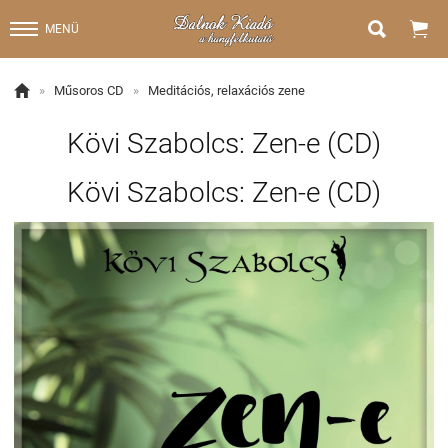


MENÜ

»
Műsoros CD
»
Meditációs, relaxációs zene
Kövi Szabolcs: Zen-e (CD)
Kövi Szabolcs: Zen-e (CD)