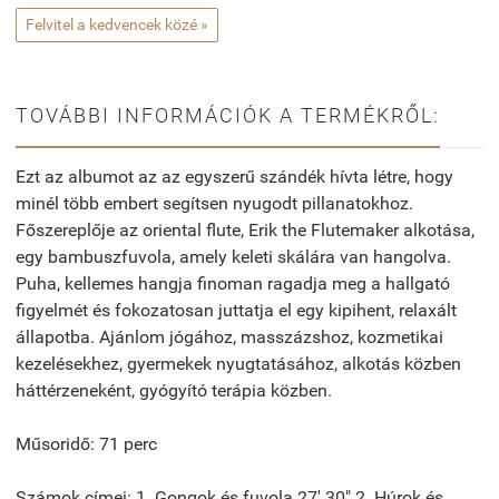
Felvitel a kedvencek közé »
TOVÁBBI INFORMÁCIÓK A TERMÉKRŐL:
Ezt az albumot az az egyszerű szándék hívta létre, hogy
minél több embert segítsen nyugodt pillanatokhoz.
Főszereplője az oriental flute, Erik the Flutemaker alkotása,
egy bambuszfuvola, amely keleti skálára van hangolva.
Puha, kellemes hangja finoman ragadja meg a hallgató
figyelmét és fokozatosan juttatja el egy kipihent, relaxált
állapotba. Ajánlom jógához, masszázshoz, kozmetikai
kezelésekhez, gyermekek nyugtatásához, alkotás közben
háttérzeneként, gyógyító terápia közben.
Műsoridő: 71 perc
Számok címei: 1. Gongok és fuvola 27' 30" 2. Húrok és