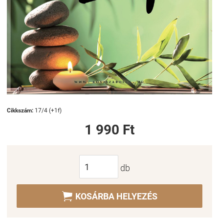
Cikkszám:
17/4 (+1f)
1 990 Ft
db

KOSÁRBA HELYEZÉS