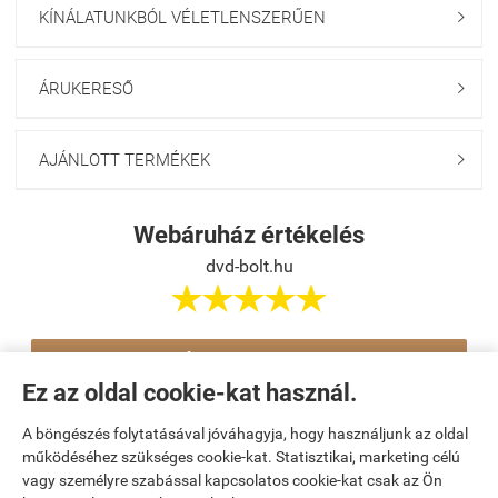
KÍNÁLATUNKBÓL VÉLETLENSZERŰEN

ÁRUKERESŐ

AJÁNLOTT TERMÉKEK

Webáruház értékelés
dvd-bolt.hu





Értékelés írása
Ez az oldal cookie-kat használ.
A böngészés folytatásával jóváhagyja, hogy használjunk az oldal
Navigáció

működéséhez szükséges cookie-kat. Statisztikai, marketing célú
vagy személyre szabással kapcsolatos cookie-kat csak az Ön