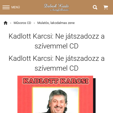


MENÜ

»
Műsoros CD
»
Mulatós, lakodalmas zene
Kadlott Karcsi: Ne játszadozz a
szívemmel CD
Kadlott Karcsi: Ne játszadozz a
szívemmel CD