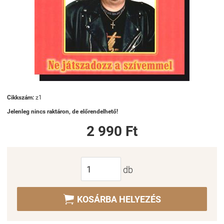
Cikkszám:
z1
Jelenleg nincs raktáron, de előrendelhető!
2 990 Ft
db

KOSÁRBA HELYEZÉS