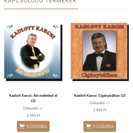
KAPCSOLÓDÓ TERMÉKEK:
Kadlott Karcsi: Aki melletted él
Kadlott Karcsi: Cigánybálban CD
CD
Cikkszám:
z1
Cikkszám:
z1
2 990 Ft
2 990 Ft


KOSÁRBA
KOSÁRBA