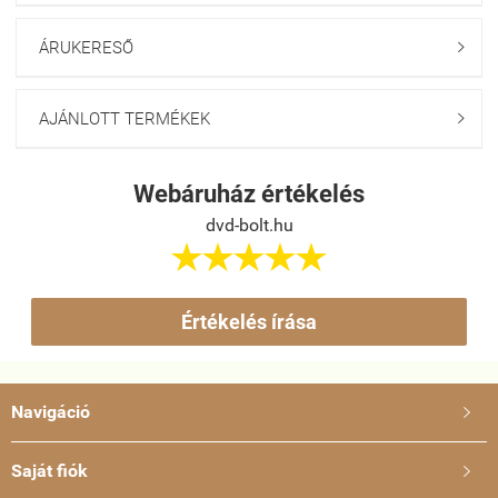
ÁRUKERESŐ

AJÁNLOTT TERMÉKEK

Webáruház értékelés
dvd-bolt.hu





Értékelés írása
Navigáció

Saját fiók
