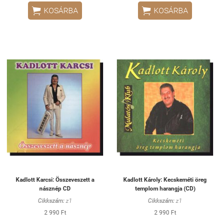


KOSÁRBA
KOSÁRBA
Kadlott Karcsi: Összeveszett a
Kadlott Károly: Kecskeméti öreg
násznép CD
templom harangja (CD)
Cikkszám:
z1
Cikkszám:
z1
2 990 Ft
2 990 Ft