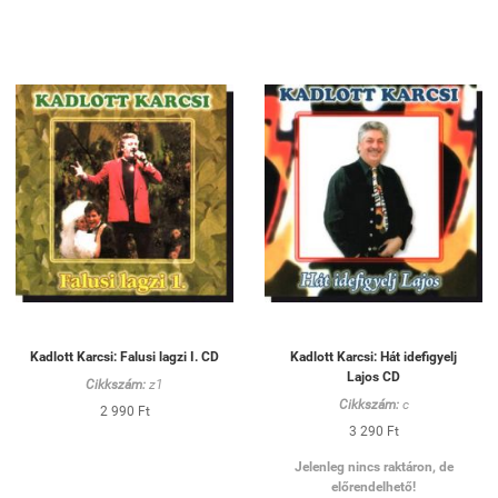
Kadlott Karcsi: Falusi lagzi I. CD
Kadlott Karcsi: Hát idefigyelj
Lajos CD
Cikkszám:
z1
Cikkszám:
c
2 990 Ft
3 290 Ft
Jelenleg nincs raktáron, de
előrendelhető!