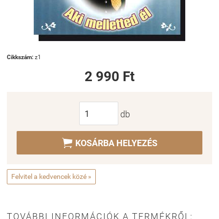
Cikkszám:
z1
2 990 Ft
db

KOSÁRBA HELYEZÉS
Felvitel a kedvencek közé »
TOVÁBBI INFORMÁCIÓK A TERMÉKRŐL: