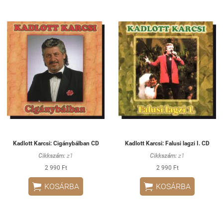
Kadlott Karcsi: Cigánybálban CD
Kadlott Karcsi: Falusi lagzi I. CD
Cikkszám:
z1
Cikkszám:
z1
2 990 Ft
2 990 Ft


KOSÁRBA
KOSÁRBA