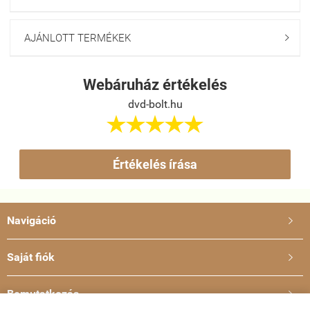
AJÁNLOTT TERMÉKEK

Webáruház értékelés
dvd-bolt.hu





Értékelés írása
Navigáció

Saját fiók

Bemutatkozás
