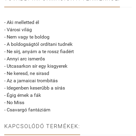
- Aki melletted él
- Városi világ
- Nem vagy te boldog
- A boldogságtól ordítani tudnék
- Ne sírj, anyám a te rossz fiadért
- Annyi arc ismerős
- Utcasarkon sír egy kisgyerek
- Ne keresd, ne sirasd
- Az a jamaicai trombitás
- Idegenben keserűbb a sírás
- Égig érnek a fák
- No Miss
- Csavargó fantáziám
KAPCSOLÓDÓ TERMÉKEK: