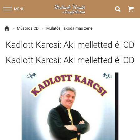


MENÜ

»
Műsoros CD
»
Mulatós, lakodalmas zene
Kadlott Karcsi: Aki melletted él CD
Kadlott Karcsi: Aki melletted él CD