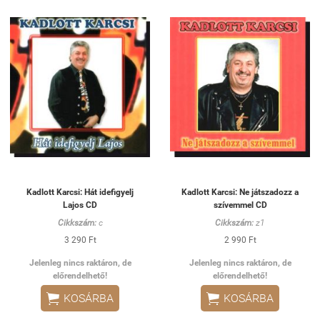
Kadlott Karcsi: Hát idefigyelj
Kadlott Karcsi: Ne játszadozz a
Lajos CD
szívemmel CD
Cikkszám:
c
Cikkszám:
z1
3 290 Ft
2 990 Ft
Jelenleg nincs raktáron, de
Jelenleg nincs raktáron, de
előrendelhető!
előrendelhető!


KOSÁRBA
KOSÁRBA