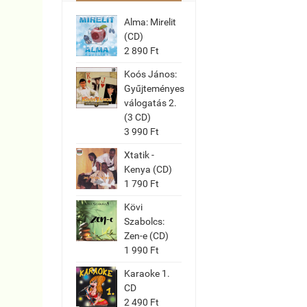
Alma: Mirelit
(CD)
2 890 Ft
Koós János:
Gyűjteményes
válogatás 2.
(3 CD)
3 990 Ft
Xtatik -
Kenya (CD)
1 790 Ft
Kövi
Szabolcs:
Zen-e (CD)
1 990 Ft
Karaoke 1.
CD
2 490 Ft