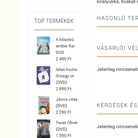
királyukká, Iluskát
HASONLÓ TE
TOP TERMÉKEK
A kőszívű
ember fiai
VÁSÁRLÓI VÉ
DVD
2 490 Ft
Jelenleg nincsenek
Isten hozta
őrnagy úr
(DVD)
2 890 Ft
János vitéz
KÉRDÉSEK ÉS
(DVD)
2 290 Ft
Twist Olivér
Jelenleg nincsenek
(DVD)
1 590 Ft