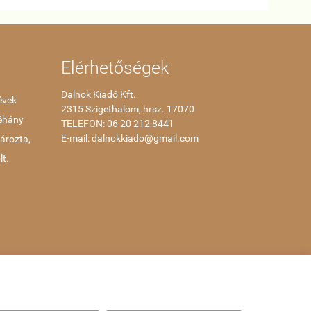
Elérhetőségek
Dalnok Kiadó Kft.
évek
2315 Szigethalom, hrsz. 17070
néhány
TELEFON: 06
20 212 8441
E-mail: dalnokkiado@gmail.com
tározta,
lt.
Webáruház készítés
a StartÜzlettel.