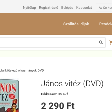
Nyitólap
Regisztráció
Belépés
Kapcsolat
Az Ön ko
Szállítási díjak
Rendelé

olai kötelező olvasmányok DVD
János vitéz (DVD)
Cikkszám:
35 47f
2 290 Ft