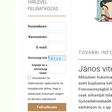
HÍRLEVÉL
FELIRATKOZÁS
Vezetéknév:
Keresztnév:
E-mail:
TOVÁBBI INF
Biztonsági kód:
Gépelje be a
János vit
biztonsági
kódot:
Miközben Kukorica J
Elolvastam az
ezért bujdosnia ke
Adatkezelési tájékoztatót
és
Franciaországból k
hozzájárulok ahhoz, hogy a
webáruház értesítsen engem
csak sírhantját tal
az aktuális ajánlatairól.
Győzedelmeskedik 
sárkányon is, s így
Feliratkozás