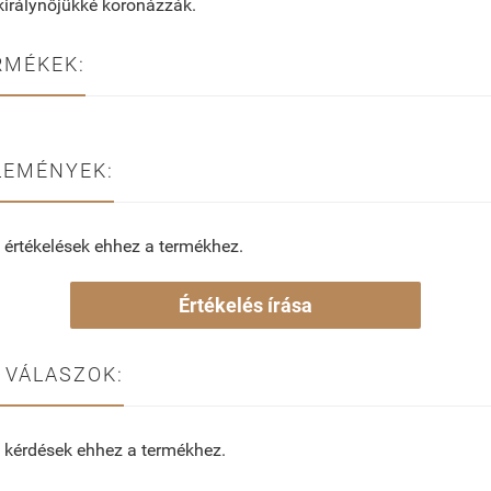
 királynőjükké koronázzák.
RMÉKEK:
LEMÉNYEK:
 értékelések ehhez a termékhez.
Értékelés írása
 VÁLASZOK:
 kérdések ehhez a termékhez.