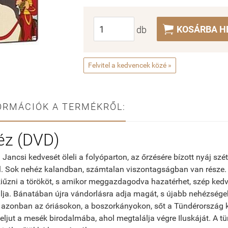

KOSÁRBA H
db
Felvitel a kedvencek közé »
ORMÁCIÓK A TERMÉKRŐL:
éz (DVD)
ancsi kedvesét öleli a folyóparton, az őrzésére bízott nyáj szé
ll. Sok nehéz kalandban, számtalan viszontagságban van része.
iűzni a törököt, s amikor meggazdagodva hazatérhet, szép kedv
álja. Bánatában újra vándorlásra adja magát, s újabb nehézségek
azonban az óriásokon, a boszorkányokon, sőt a Tündérország k
 eljut a mesék birodalmába, ahol megtalálja végre Iluskáját. A t