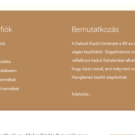
fiók
Bemutatkozás
ció
A Dalnok Kiadó története a 80-as 
végén kezdődött. Szigethalmon 
vállalkozó kedvű fiatalember elha
sítás
hogy olyat csinál, ami még nem vo
ndeléseim
Hanglemez kiadót alapítottak.
termékek
ő termékek
folytatás...
koztató