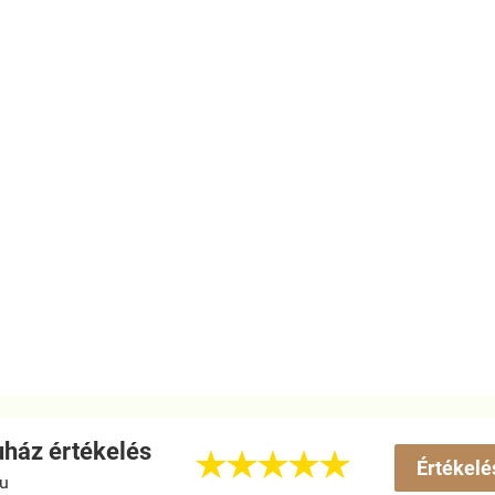
ház értékelés





Értékelé
hu