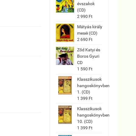
évszakok
(CD)
2 990 Ft
Mátyás király
meséi (CD)
2 690 Ft
Ződ Katyi és
Boros Gyuri
CD
1 590 Ft
Klasszikusok
hangoskönyvben
1. (CD)
1 399 Ft
Klasszikusok
hangoskönyvben
10. (CD)
1 399 Ft