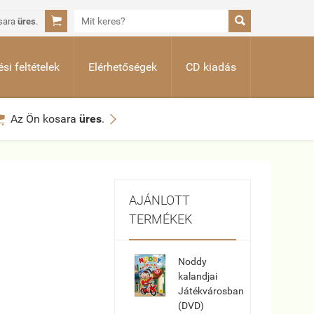


sara
üres
.
si feltételek
Elérhetőségek
CD kiadás


Az Ön kosara
üres
.
AJÁNLOTT
TERMÉKEK
Noddy
kalandjai
Játékvárosban
(DVD)