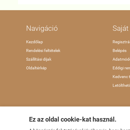
Navigáció
Saját 
Kezdőlap
Regisztrá
Rendelési feltételek
Belépés
Szállítási díjak
Adatmódo
Oldaltérkép
Eddigi re
Kedvenc 
Letölthet
Ez az oldal cookie-kat használ.
dvd-bolt.hu -
Kemény Gábor EV
-
ÁSZF
-
Adatkezelési tájé