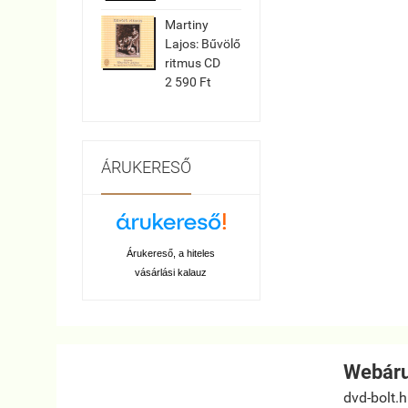
Martiny
Lajos: Bűvölő
ritmus CD
2 590 Ft
ÁRUKERESŐ
Árukereső, a hiteles
vásárlási kalauz
Webáru
dvd-bolt.