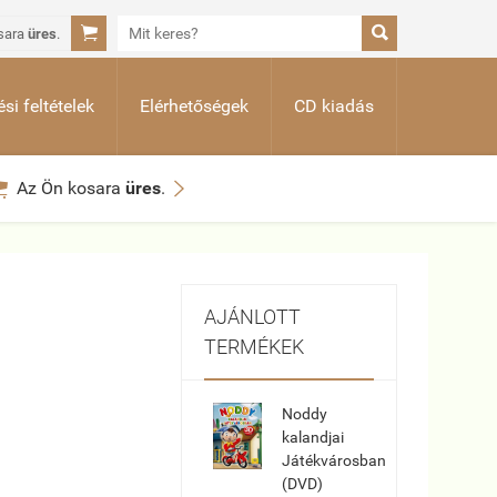


sara
üres
.
si feltételek
Elérhetőségek
CD kiadás


Az Ön kosara
üres
.
AJÁNLOTT
TERMÉKEK
Noddy
kalandjai
Játékvárosban
(DVD)