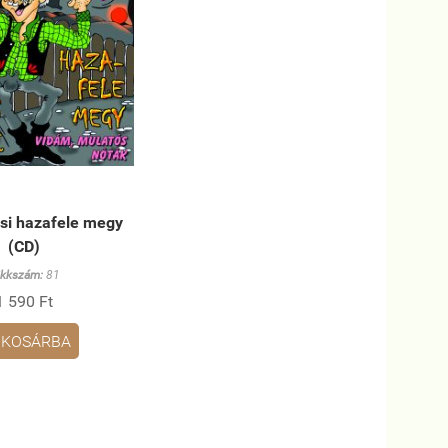
si hazafele megy
(CD)
ikkszám:
81
1 590 Ft
KOSÁRBA