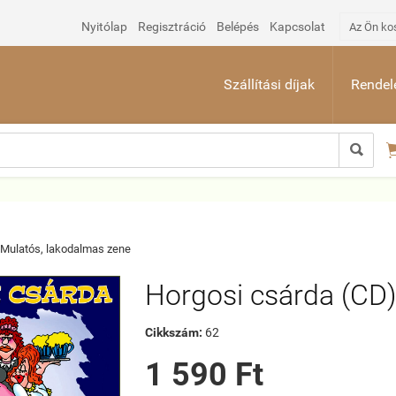
Nyitólap
Regisztráció
Belépés
Kapcsolat
Az Ön ko
Szállítási díjak
Rendelé

Mulatós, lakodalmas zene
Horgosi csárda (CD)
Cikkszám:
62
1 590 Ft