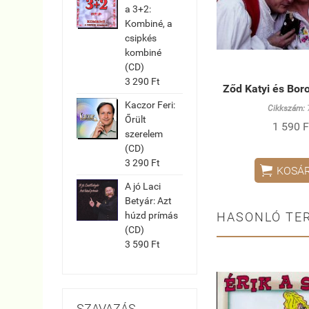
a 3+2:
Kombiné, a
csipkés
kombiné
(CD)
3 290 Ft
Ződ Katyi és Bor
Kaczor Feri:
Cikkszám:
Őrült
1 590 F
szerelem
(CD)
3 290 Ft

KOSÁ
A jó Laci
Betyár: Azt
HASONLÓ TE
húzd prímás
(CD)
3 590 Ft
SZAVAZÁS