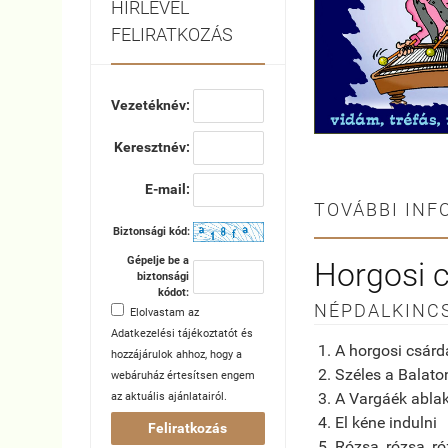
HÍRLEVÉL
FELIRATKOZÁS
Vezetéknév:
Keresztnév:
E-mail:
TOVÁBBI INF
Biztonsági kód:
Gépelje be a
Horgosi 
biztonsági
kódot:
NÉPDALKINC
Elolvastam az
Adatkezelési tájékoztatót
és
1. A horgosi csárda
hozzájárulok ahhoz, hogy a
2. Széles a Balato
webáruház értesítsen engem
3. A Vargáék abla
az aktuális ajánlatairól.
4. El kéne indulni
Feliratkozás
5. Rózsa, rózsa, r