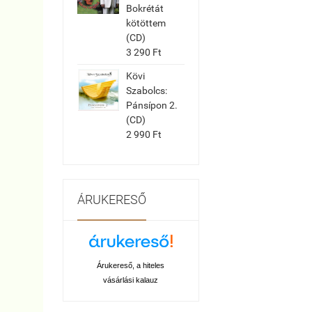
Bokrétát
kötöttem
(CD)
3 290 Ft
Kövi
Szabolcs:
Pánsípon 2.
(CD)
2 990 Ft
ÁRUKERESŐ
Árukereső, a hiteles
vásárlási kalauz