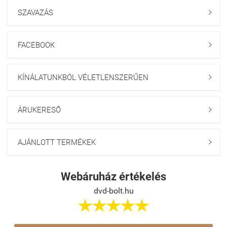
SZAVAZÁS

FACEBOOK

KÍNÁLATUNKBÓL VÉLETLENSZERŰEN

ÁRUKERESŐ

AJÁNLOTT TERMÉKEK

Webáruház értékelés
dvd-bolt.hu




