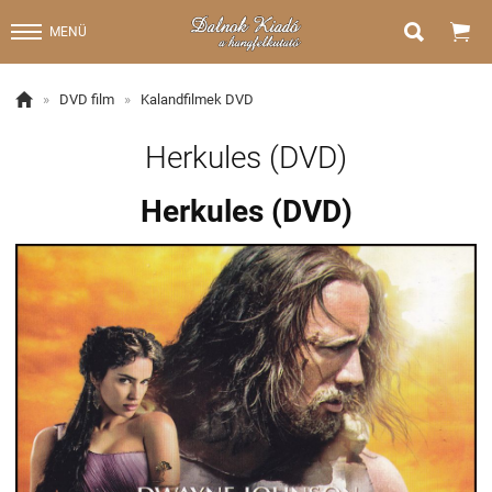


MENÜ

»
DVD film
»
Kalandfilmek DVD
Herkules (DVD)
Herkules (DVD)