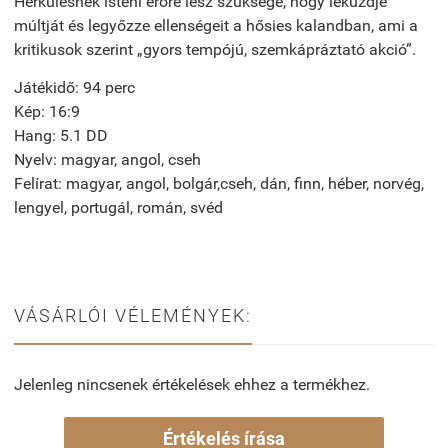
Herkulesnek isteni erőre lesz szüksége, hogy leküzdje
múltját és legyőzze ellenségeit a hősies kalandban, ami a
kritikusok szerint „gyors tempójú, szemkápráztató akció”.
Játékidő: 94 perc
Kép: 16:9
Hang: 5.1 DD
Nyelv: magyar, angol, cseh
Felírat: magyar, angol, bolgár,cseh, dán, finn, héber, norvég,
lengyel, portugál, román, svéd
VÁSÁRLÓI VÉLEMÉNYEK:
Jelenleg nincsenek értékelések ehhez a termékhez.
Értékelés írása