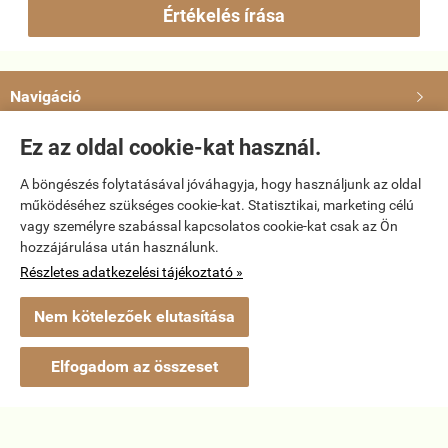
Értékelés írása
Navigáció

Ez az oldal cookie-kat használ.
Saját fiók

A böngészés folytatásával jóváhagyja, hogy használjunk az oldal
Bemutatkozás

működéséhez szükséges cookie-kat. Statisztikai, marketing célú
vagy személyre szabással kapcsolatos cookie-kat csak az Ön
hozzájárulása után használunk.
Elérhetőségek

Részletes adatkezelési tájékoztató »
Nem kötelezőek elutasítása
dvd-bolt.hu -
Kemény Gábor EV
-
ÁSZF
-
Adatkezelési tájékoztató
Webáruház készítés
a StartÜzlettel.
Elfogadom az összeset