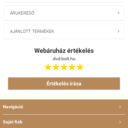
ÁRUKERESŐ

AJÁNLOTT TERMÉKEK

Webáruház értékelés
dvd-bolt.hu





Értékelés írása
Navigáció

Saját fiók
