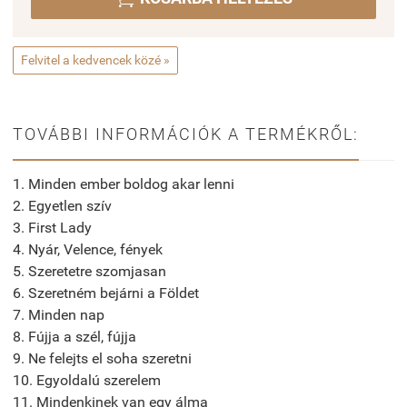
Felvitel a kedvencek közé »
TOVÁBBI INFORMÁCIÓK A TERMÉKRŐL:
1. Minden ember boldog akar lenni
2. Egyetlen szív
3. First Lady
4. Nyár, Velence, fények
5. Szeretetre szomjasan
6. Szeretném bejárni a Földet
7. Minden nap
8. Fújja a szél, fújja
9. Ne felejts el soha szeretni
10. Egyoldalú szerelem
11. Mindenkinek van egy álma