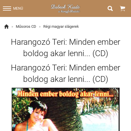


MENÜ

»
Műsoros CD
»
Régi magyar slágerek
Harangozó Teri: Minden ember
boldog akar lenni... (CD)
Harangozó Teri: Minden ember
boldog akar lenni... (CD)