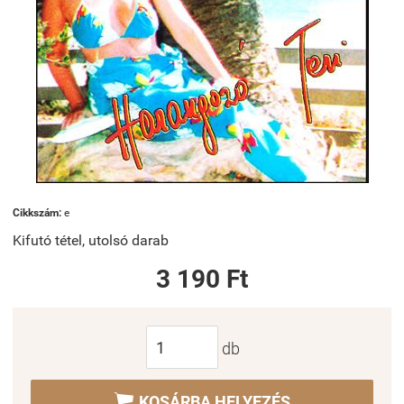
Cikkszám:
e
Kifutó tétel, utolsó darab
3 190 Ft
db

KOSÁRBA HELYEZÉS