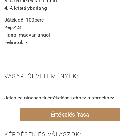
3. A termetes tabui titán
4. A kristálybarlang
Játékidő: 100perc
Kép:4:3
Hang: magyar, angol
Felíratok: -
VÁSÁRLÓI VÉLEMÉNYEK:
Jelenleg nincsenek értékelések ehhez a termékhez.
Értékelés írása
KÉRDÉSEK ÉS VÁLASZOK: