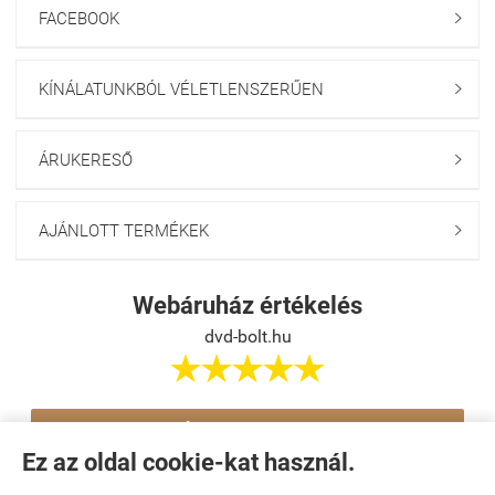
FACEBOOK

KÍNÁLATUNKBÓL VÉLETLENSZERŰEN

ÁRUKERESŐ

AJÁNLOTT TERMÉKEK

Webáruház értékelés
dvd-bolt.hu





Értékelés írása
Ez az oldal cookie-kat használ.