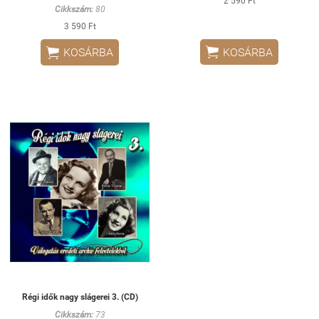
2 590 Ft
Cikkszám:
80
3 590 Ft


KOSÁRBA
KOSÁRBA
Régi idők nagy slágerei 3. (CD)
Cikkszám:
73