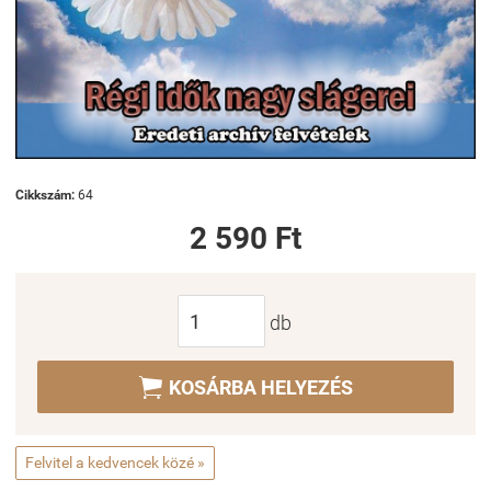
Cikkszám:
64
2 590 Ft
db

KOSÁRBA HELYEZÉS
Felvitel a kedvencek közé »