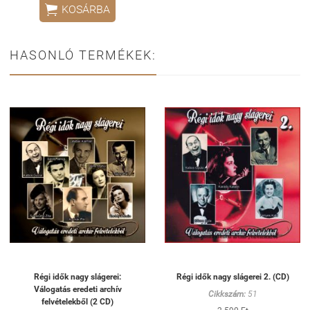

KOSÁRBA
HASONLÓ TERMÉKEK:
Régi idők nagy slágerei:
Régi idők nagy slágerei 2. (CD)
Válogatás eredeti archív
Cikkszám:
51
felvételekből (2 CD)