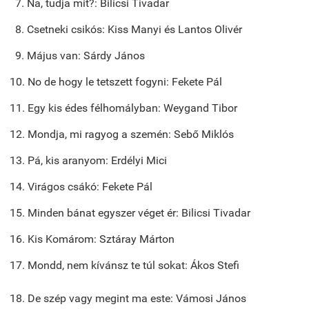
7. Na, tudja mit?: Bilicsi Tivadar
8. Csetneki csikós: Kiss Manyi és Lantos Olivér
9. Május van: Sárdy János
10. No de hogy le tetszett fogyni: Fekete Pál
11. Egy kis édes félhomályban: Weygand Tibor
12. Mondja, mi ragyog a szemén: Sebő Miklós
13. Pá, kis aranyom: Erdélyi Mici
14. Virágos csákó: Fekete Pál
15. Minden bánat egyszer véget ér: Bilicsi Tivadar
16. Kis Komárom: Sztáray Márton
17. Mondd, nem kívánsz te túl sokat: Ákos Stefi
18. De szép vagy megint ma este: Vámosi János