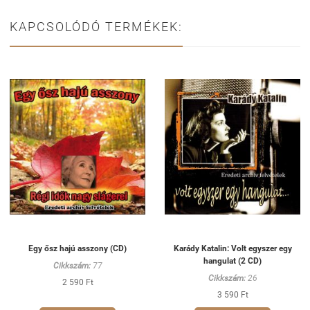
KAPCSOLÓDÓ TERMÉKEK:
Egy ősz hajú asszony (CD)
Karády Katalin: Volt egyszer egy
hangulat (2 CD)
Cikkszám:
77
Cikkszám:
26
2 590 Ft
3 590 Ft