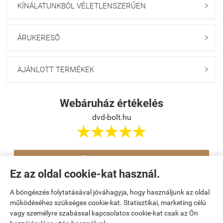
KÍNÁLATUNKBÓL VÉLETLENSZERŰEN

ÁRUKERESŐ

AJÁNLOTT TERMÉKEK

Webáruház értékelés
dvd-bolt.hu





Értékelés írása
Ez az oldal cookie-kat használ.
A böngészés folytatásával jóváhagyja, hogy használjunk az oldal
Navigáció

működéséhez szükséges cookie-kat. Statisztikai, marketing célú
vagy személyre szabással kapcsolatos cookie-kat csak az Ön