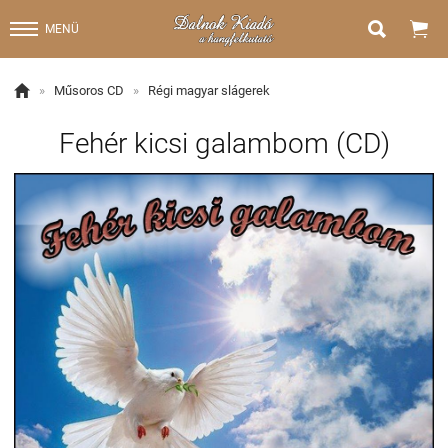


MENÜ

»
Műsoros CD
»
Régi magyar slágerek
Fehér kicsi galambom (CD)