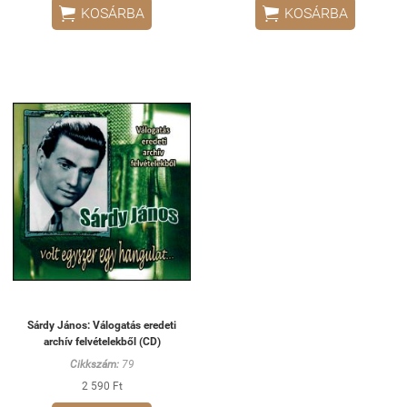


KOSÁRBA
KOSÁRBA
Sárdy János: Válogatás eredeti
archív felvételekből (CD)
Cikkszám:
79
2 590 Ft