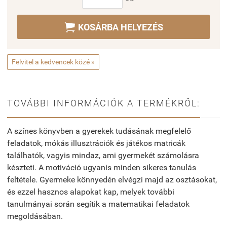

KOSÁRBA HELYEZÉS
Felvitel a kedvencek közé »
TOVÁBBI INFORMÁCIÓK A TERMÉKRŐL:
A színes könyvben a gyerekek tudásának megfelelő
feladatok, mókás illusztrációk és játékos matricák
találhatók, vagyis mindaz, ami gyermekét számolásra
készteti. A motiváció ugyanis minden sikeres tanulás
feltétele. Gyermeke könnyedén elvégzi majd az osztásokat,
és ezzel hasznos alapokat kap, melyek további
tanulmányai során segítik a matematikai feladatok
megoldásában.