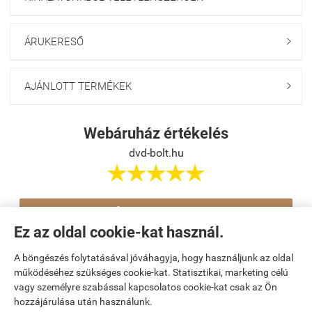
ÁRUKERESŐ

AJÁNLOTT TERMÉKEK

Webáruház értékelés
dvd-bolt.hu





Értékelés írása
Ez az oldal cookie-kat használ.
A böngészés folytatásával jóváhagyja, hogy használjunk az oldal
Navigáció

működéséhez szükséges cookie-kat. Statisztikai, marketing célú
vagy személyre szabással kapcsolatos cookie-kat csak az Ön
hozzájárulása után használunk.
Saját fiók
