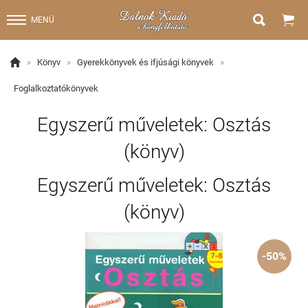


MENÜ

»
Könyv
»
Gyerekkönyvek és ifjúsági könyvek
»
Foglalkoztatókönyvek
Egyszerű műveletek: Osztás
(könyv)
Egyszerű műveletek: Osztás
(könyv)
-50%