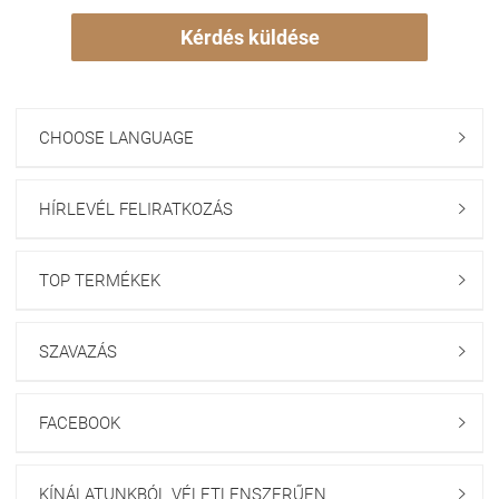
Kérdés küldése
CHOOSE LANGUAGE

HÍRLEVÉL FELIRATKOZÁS

TOP TERMÉKEK

SZAVAZÁS

FACEBOOK

KÍNÁLATUNKBÓL VÉLETLENSZERŰEN
