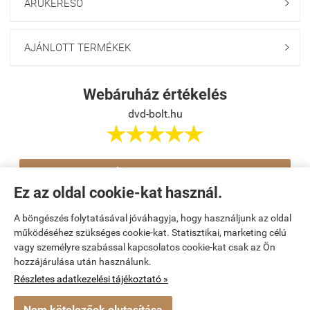
ÁRUKERESŐ

AJÁNLOTT TERMÉKEK

Webáruház értékelés
dvd-bolt.hu





Értékelés írása
Ez az oldal cookie-kat használ.
A böngészés folytatásával jóváhagyja, hogy használjunk az oldal
Navigáció

működéséhez szükséges cookie-kat. Statisztikai, marketing célú
vagy személyre szabással kapcsolatos cookie-kat csak az Ön
hozzájárulása után használunk.
Saját fiók

Részletes adatkezelési tájékoztató »
Bemutatkozás

Nem kötelezőek elutasítása