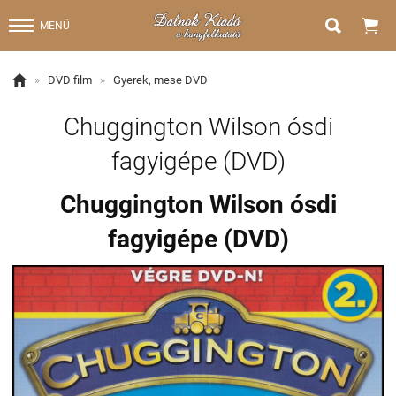


MENÜ

»
DVD film
»
Gyerek, mese DVD
Chuggington Wilson ósdi
fagyigépe (DVD)
Chuggington Wilson ósdi
fagyigépe (DVD)