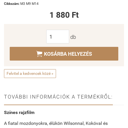
Cikkszám:
M3 M9 M14
1 880 Ft
db

KOSÁRBA HELYEZÉS
Felvitel a kedvencek közé »
TOVÁBBI INFORMÁCIÓK A TERMÉKRŐL:
Színes rajzfilm
A fiatal mozdonyokra, élükön Wilsonnal, Kokóval és