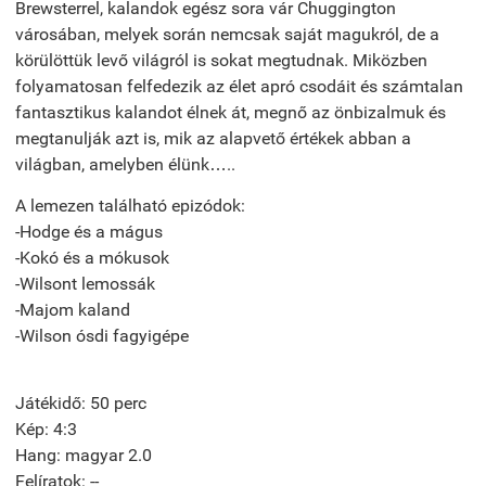
Brewsterrel, kalandok egész sora vár Chuggington
városában, melyek során nemcsak saját magukról, de a
körülöttük levő világról is sokat megtudnak. Miközben
folyamatosan felfedezik az élet apró csodáit és számtalan
fantasztikus kalandot élnek át, megnő az önbizalmuk és
megtanulják azt is, mik az alapvető értékek abban a
világban, amelyben élünk…..
A lemezen található epizódok:
-Hodge és a mágus
-Kokó és a mókusok
-Wilsont lemossák
-Majom kaland
-Wilson ósdi fagyigépe
Játékidő: 50 perc
Kép: 4:3
Hang: magyar 2.0
Felíratok: --