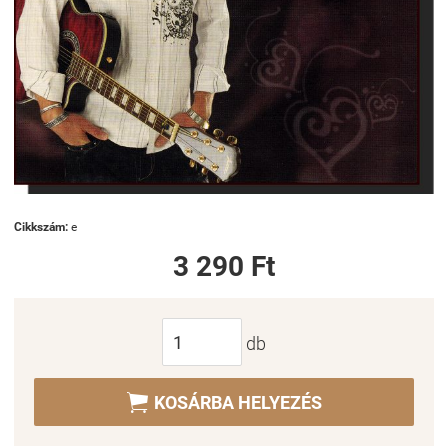
Cikkszám:
e
3 290 Ft
db

KOSÁRBA HELYEZÉS