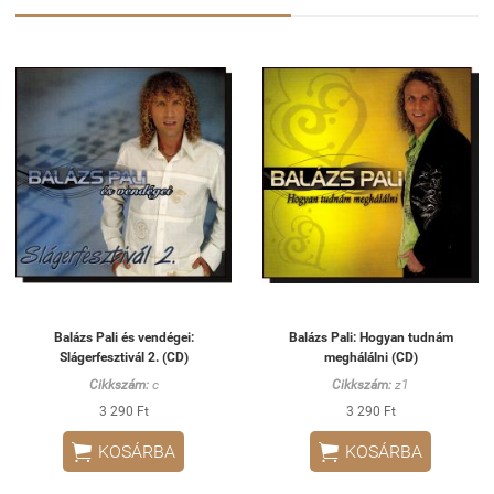
Balázs Pali és vendégei:
Balázs Pali: Hogyan tudnám
Slágerfesztivál 2. (CD)
meghálálni (CD)
Cikkszám:
c
Cikkszám:
z1
3 290 Ft
3 290 Ft


KOSÁRBA
KOSÁRBA