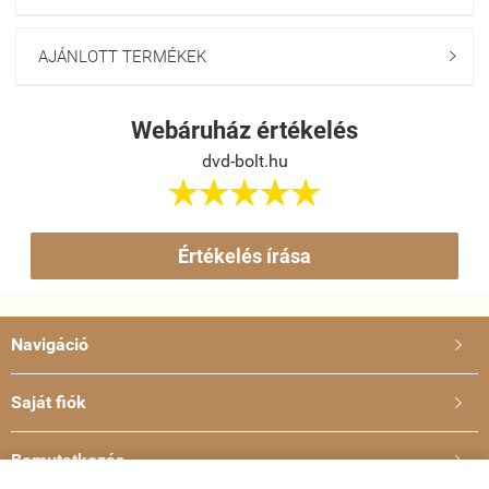
AJÁNLOTT TERMÉKEK

Webáruház értékelés
dvd-bolt.hu





Értékelés írása
Navigáció

Saját fiók

Bemutatkozás
