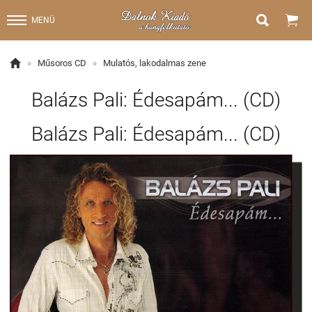


MENÜ

»
Műsoros CD
»
Mulatós, lakodalmas zene
Balázs Pali: Édesapám... (CD)
Balázs Pali: Édesapám... (CD)