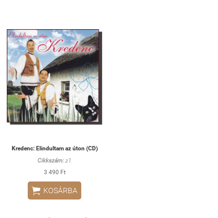
Kredenc: Elindultam az úton (CD)
Cikkszám:
z1
3 490 Ft

KOSÁRBA