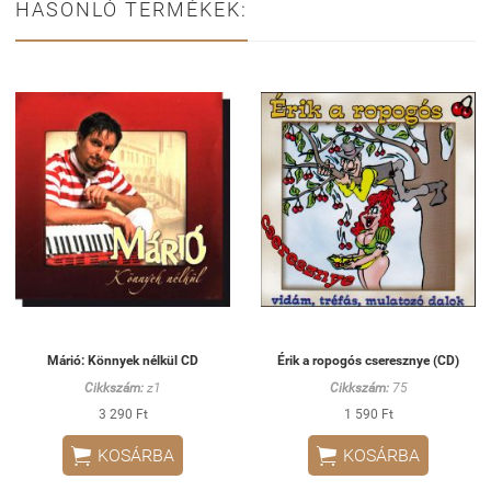
HASONLÓ TERMÉKEK:
Márió: Könnyek nélkül CD
Érik a ropogós cseresznye (CD)
Cikkszám:
z1
Cikkszám:
75
3 290 Ft
1 590 Ft


KOSÁRBA
KOSÁRBA