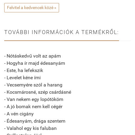
Felvitel a kedvencek közé »
TOVÁBBI INFORMÁCIÓK A TERMÉKRŐL:
- Nótáskedvű volt az apám
- Hogyha ír majd édesanyám
- Este, ha lefekszik
- Levelet kéne írni
- Vecsernyére szól a harang
- Kocsmárosné, szép csárdásné
- Van nekem egy lopótököm
- A jó bornak nem kell cégér
- A vén cigány
- Édesanyám, drága szentem
- Valahol egy kis faluban