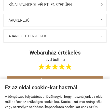
KÍNÁLATUNKBÓL VÉLETLENSZERŰEN

ÁRUKERESŐ

AJÁNLOTT TERMÉKEK

Webáruház értékelés
dvd-bolt.hu





Értékelés írása
Ez az oldal cookie-kat használ.
A böngészés folytatásával jóváhagyja, hogy használjunk az oldal
Navigáció

működéséhez szükséges cookie-kat. Statisztikai, marketing célú
vagy személyre szabással kapcsolatos cookie-kat csak az Ön