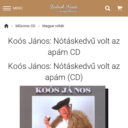


MENÜ

»
Műsoros CD
»
Magyar nóták
Koós János: Nótáskedvű volt az
apám CD
Koós János: Nótáskedvű volt az
apám (CD)