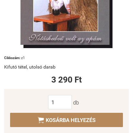
Cikkszám:
z1
Kifutó tétel, utolsó darab
3 290 Ft
db

KOSÁRBA HELYEZÉS