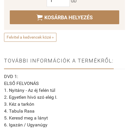
db

KOSÁRBA HELYEZÉS
Felvitel a kedvencek közé »
TOVÁBBI INFORMÁCIÓK A TERMÉKRŐL:
DVD 1:
ELSŐ FELVONÁS
1. Nyitány - Az éj felén túl
2. Egyetlen hívó szó elég I.
3. Kéz a tarkón
4. Tabula Rasa
5. Keresd meg a lányt
6. Igazán / Ugyanúgy