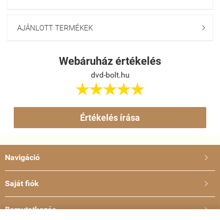
AJÁNLOTT TERMÉKEK

Webáruház értékelés
dvd-bolt.hu





Értékelés írása
Navigáció

Saját fiók

Bemutatkozás
