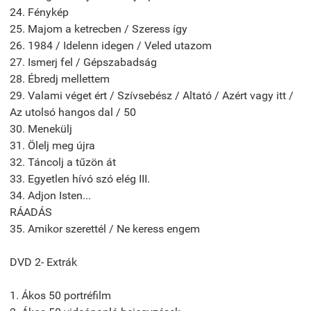
24. Fénykép
25. Majom a ketrecben / Szeress így
26. 1984 / Idelenn idegen / Veled utazom
27. Ismerj fel / Gépszabadság
28. Ébredj mellettem
29. Valami véget ért / Szívsebész / Altató / Azért vagy itt /
Az utolsó hangos dal / 50
30. Menekülj
31. Ölelj meg újra
32. Táncolj a tűzön át
33. Egyetlen hívó szó elég III.
34. Adjon Isten...
RÁADÁS
35. Amikor szerettél / Ne keress engem
DVD 2- Extrák
1. Ákos 50 portréfilm