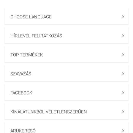
CHOOSE LANGUAGE

HÍRLEVÉL FELIRATKOZÁS

TOP TERMÉKEK

SZAVAZÁS

FACEBOOK

KÍNÁLATUNKBÓL VÉLETLENSZERŰEN

ÁRUKERESŐ
