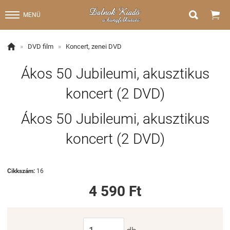


MENÜ

»
DVD film
»
Koncert, zenei DVD
Ákos 50 Jubileumi, akusztikus
koncert (2 DVD)
Ákos 50 Jubileumi, akusztikus
koncert (2 DVD)
Cikkszám:
16
4 590 Ft