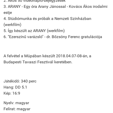
2. Ákos 50 videónapló-bejegyzések
3. ARANY - Egy óra Arany Jánossal - Kovács Ákos irodalmi
estje
4. Stúdiómunka és próbák a Nemzeti Színházban
(werkfilm)
5. Így készült az ARANY (werkfilm)
6. "Ezerszínű varázsló" - dr. Bőzsöny Ferenc gratulációja
A felvétel a Müpában készült 2018.04.07-08-án, a
Budapesti Tavaszi Fesztivál keretében.
Játékidő: 340 perc
Hang: DD 5.1
Kép: 16:9
Nyelv: magyar
Felírat: magyar