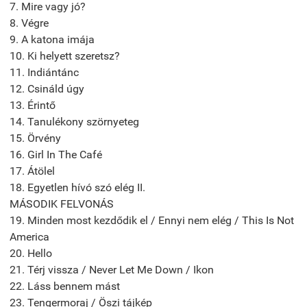
7. Mire vagy jó?
8. Végre
9. A katona imája
10. Ki helyett szeretsz?
11. Indiántánc
12. Csináld úgy
13. Érintő
14. Tanulékony szörnyeteg
15. Örvény
16. Girl In The Café
17. Átölel
18. Egyetlen hívó szó elég II.
MÁSODIK FELVONÁS
19. Minden most kezdődik el / Ennyi nem elég / This Is Not
America
20. Hello
21. Térj vissza / Never Let Me Down / Ikon
22. Láss bennem mást
23. Tengermoraj / Öszi tájkép