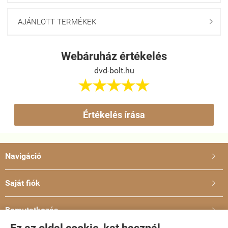
AJÁNLOTT TERMÉKEK

Webáruház értékelés
dvd-bolt.hu





Értékelés írása
Navigáció

Saját fiók

Bemutatkozás
