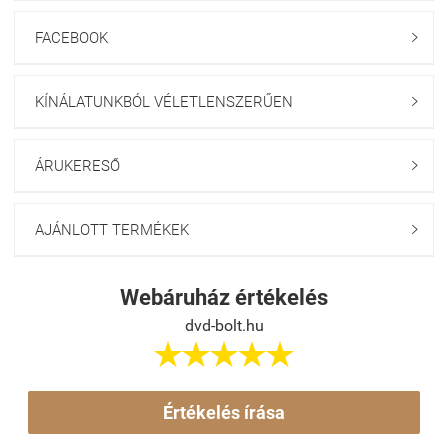
FACEBOOK

KÍNÁLATUNKBÓL VÉLETLENSZERŰEN

ÁRUKERESŐ

AJÁNLOTT TERMÉKEK

Webáruház értékelés
dvd-bolt.hu





Értékelés írása