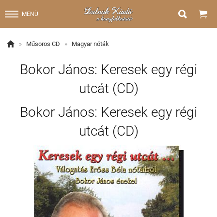


MENÜ

»
Műsoros CD
»
Magyar nóták
Bokor János: Keresek egy régi
utcát (CD)
Bokor János: Keresek egy régi
utcát (CD)