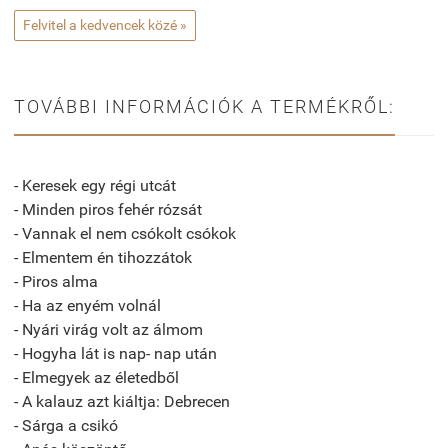
Felvitel a kedvencek közé »
TOVÁBBI INFORMÁCIÓK A TERMÉKRŐL:
- Keresek egy régi utcát
- Minden piros fehér rózsát
- Vannak el nem csókolt csókok
- Elmentem én tihozzátok
- Piros alma
- Ha az enyém volnál
- Nyári virág volt az álmom
- Hogyha lát is nap- nap után
- Elmegyek az életedből
- A kalauz azt kiáltja: Debrecen
- Sárga a csikó