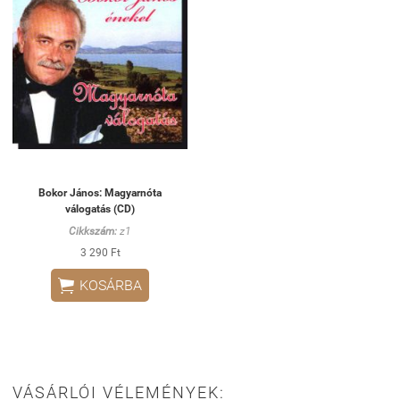
Bokor János: Magyarnóta
válogatás (CD)
Cikkszám:
z1
3 290 Ft

KOSÁRBA
VÁSÁRLÓI VÉLEMÉNYEK: