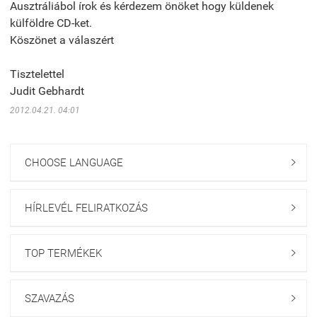
Ausztráliábol írok és kérdezem önöket hogy küldenek
külföldre CD-ket.
Köszönet a válaszért
Tisztelettel
Judit Gebhardt
2012.04.21. 04:01
CHOOSE LANGUAGE

HÍRLEVÉL FELIRATKOZÁS

TOP TERMÉKEK

SZAVAZÁS
