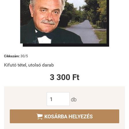
Cikkszám:
30/5
Kifutó tétel, utolsó darab
3 300 Ft
db

KOSÁRBA HELYEZÉS