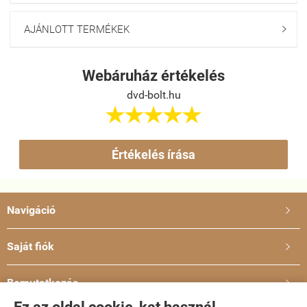
AJÁNLOTT TERMÉKEK

Webáruház értékelés
dvd-bolt.hu





Értékelés írása
Navigáció

Saját fiók

Bemutatkozás
