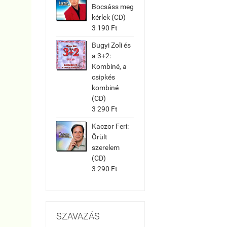
Bocsáss meg
kérlek (CD)
3 190 Ft
Bugyi Zoli és
a 3+2:
Kombiné, a
csipkés
kombiné
(CD)
3 290 Ft
Kaczor Feri:
Őrült
szerelem
(CD)
3 290 Ft
SZAVAZÁS