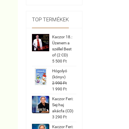
TOP TERMÉKEK
Kaczor 18.:
Üzenem a
széllel Best
of (2 CD)
5 500 Ft
Hógolyó
(könyv)
2 990 Ft
1 990 Ft
Kaczor Feri:
Sej-haj
akácfa (CD)
3 290 Ft
Kaczor Feri: