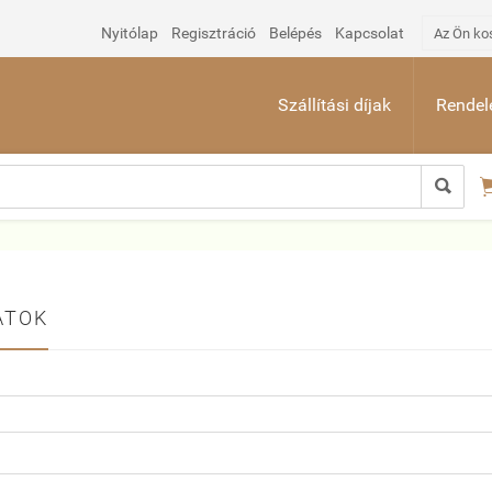
Nyitólap
Regisztráció
Belépés
Kapcsolat
Az Ön ko
Szállítási díjak
Rendelé

ATOK