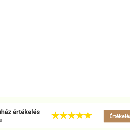
ház értékelés





Értékelé
hu