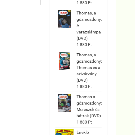
1 880 Ft
Thomas, a
gőzmozdony:
A
varázslámpa
(DVD)
1 880 Ft
Thomas, a
gőzmozdony:
Thomas és a
szivárvány
(DVD)
1 880 Ft
Thomas a
gőzmozdony:
Merészek és
bátrak (DVD)
1 880 Ft
Éneklő