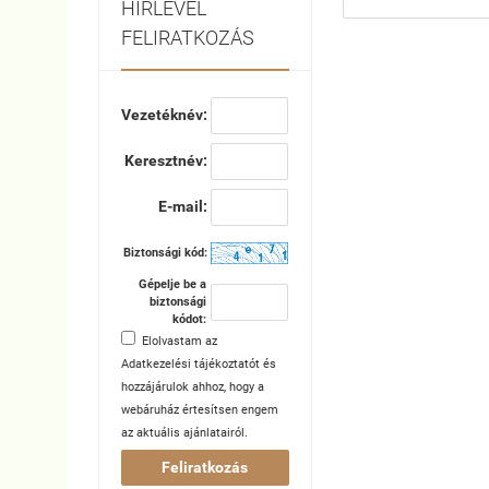
HÍRLEVÉL
FELIRATKOZÁS
Vezetéknév:
Keresztnév:
E-mail:
Biztonsági kód:
Gépelje be a
biztonsági
kódot:
Elolvastam az
Adatkezelési tájékoztatót
és
hozzájárulok ahhoz, hogy a
webáruház értesítsen engem
az aktuális ajánlatairól.
Feliratkozás