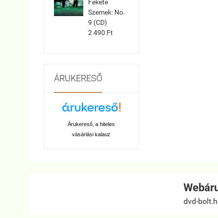
Fekete
Szemek: No.
9 (CD)
2 490 Ft
ÁRUKERESŐ
Árukereső, a hiteles
vásárlási kalauz
Webáru
dvd-bolt.