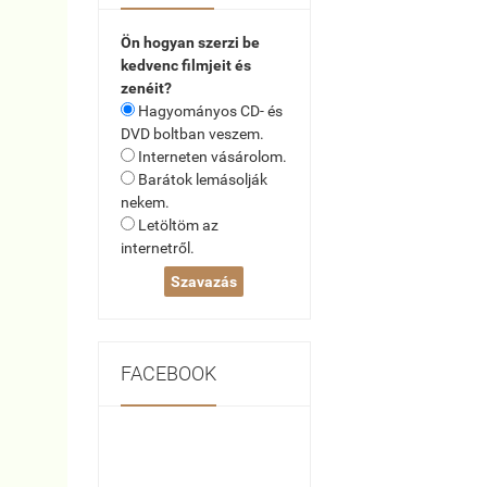
Ön hogyan szerzi be
kedvenc filmjeit és
zenéit?
Hagyományos CD- és
DVD boltban veszem.
Interneten vásárolom.
Barátok lemásolják
nekem.
Letöltöm az
internetről.
FACEBOOK