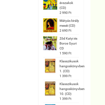
évszakok
(CD)
2 990 Ft
Mátyás király
meséi (CD)
2 690 Ft
Ződ Katyi és
Boros Gyuri
CD
1 590 Ft
Klasszikusok
hangoskönyvben
1. (CD)
1 399 Ft
Klasszikusok
hangoskönyvben
10. (CD)
1 399 Ft