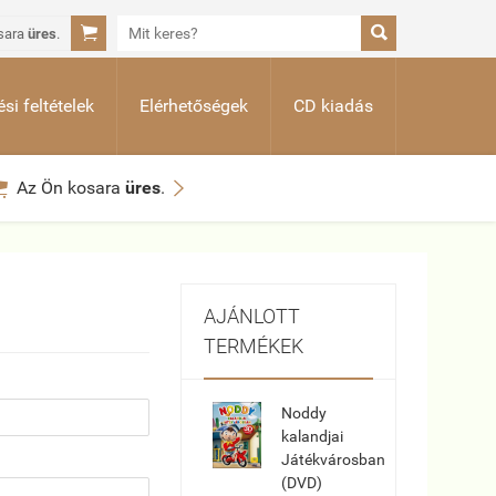


sara
üres
.
si feltételek
Elérhetőségek
CD kiadás


Az Ön kosara
üres
.
AJÁNLOTT
TERMÉKEK
Noddy
kalandjai
Játékvárosban
(DVD)