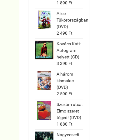
1 890 Ft
Alice
Tükörországban
(DVD)
2 490 Ft
Kovács Kati:
Autogram
helyett (CD)
3 390 Ft
A három
kismalac
(DVD)
2 590 Ft
Szezám utca:
Elmo szeret
téged! (DVD)
1 880 Ft
Nagyecsedi