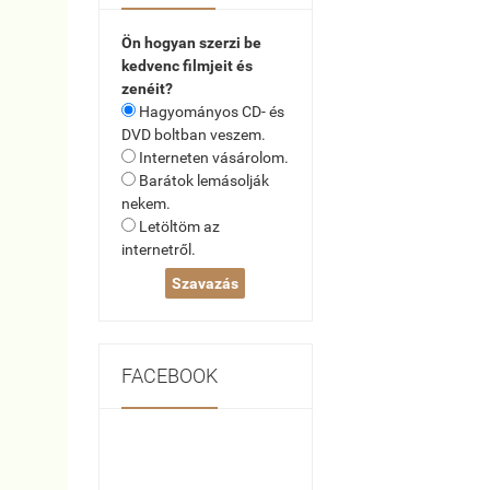
Ön hogyan szerzi be
kedvenc filmjeit és
zenéit?
Hagyományos CD- és
DVD boltban veszem.
Interneten vásárolom.
Barátok lemásolják
nekem.
Letöltöm az
internetről.
FACEBOOK