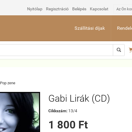
Nyitólap
Regisztráció
Belépés
Kapcsolat
Az Ön ko
Szállítási díjak
Rendelé

Pop zene
Gabi Lirák (CD)
Cikkszám:
13/4
1 800 Ft