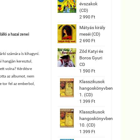
évszakok
(CD)
2 990 Ft
Mátyás király
meséi (CD)
lló a hazai zenei
2 690 Ft
Ződ Katyi és
árki számára is kihagyni.
Boros Gyuri
ni hangján keresztul,
CD
etett volna? Kérdésre
1 590 Ft
lotta az albumot, nem
Klasszikusok
e tor fel az emberbol,
hangoskönyvben
1. (CD)
1 399 Ft
Klasszikusok
hangoskönyvben
10. (CD)
1 399 Ft