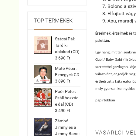
Bolond a szí
Elfojtott vágy
TOP TERMÉKEK
Apu, maradj 
Érzelmek, érzelmek és to
Szécsi Pál:
palettán.
Tárd ki
ablakod (CD)
Egy hang, mit tán senkinek
3 690 Ft
Gabi / Baby Gabi / lírákba 
szeretettel gazdagon. Vajo
Máté Péter:
válaszként, engedjék meg,
Elmegyek CD
3 890 Ft
értheti azt a fajta eufóri
mely gyorsan konnyekbe c
Poór Péter:
Száll hozzád
papírtokban
e dal (CD)
3 490 Ft
Zámbó
Jimmy és a
VÁSÁRLÓI VÉ
Jimmy Band: