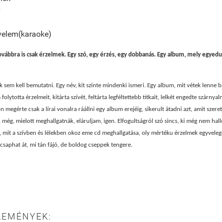
v
velem(karaoke)
vábbra is csak érzelmek. Egy szó, egy érzés, egy dobbanás. Egy album, mely egyedulá
 sem kell bemutatni. Egy név, kit szinte mindenki ismeri. Egy album, mit vétek lenne b
folytotta érzelmeit, kitárta szívét, feltárta legféltettebb titkait, lelkét engedte szárnyal
n megérte csak a lírai vonalra ráállni egy album erejéig, sikerult átadni azt, amit szer
 még, mielott meghallgatnák, eláruljam, igen. Elfogultságról szó sincs, ki még nem hal
át, mit a szívben és lélekben okoz eme cd meghallgatása, oly mértéku érzelmek egyveleg
saphat át, mi tán fájó, de boldog cseppek tengere.
LEMÉNYEK: