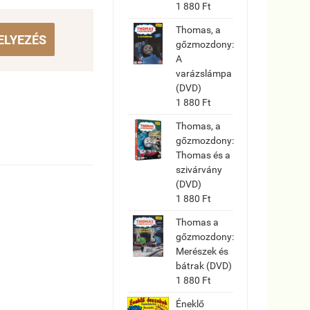
1 880 Ft
Thomas, a
ELYEZÉS
gőzmozdony:
A
varázslámpa
(DVD)
1 880 Ft
Thomas, a
gőzmozdony:
Thomas és a
szivárvány
(DVD)
1 880 Ft
Thomas a
gőzmozdony:
Merészek és
bátrak (DVD)
1 880 Ft
Éneklő