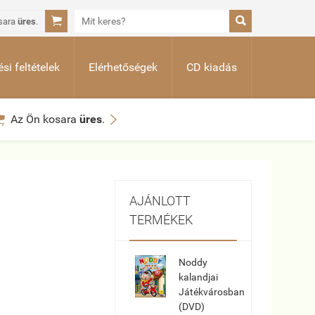


sara
üres
.
si feltételek
Elérhetőségek
CD kiadás


Az Ön kosara
üres
.
AJÁNLOTT
TERMÉKEK
Noddy
kalandjai
Játékvárosban
(DVD)