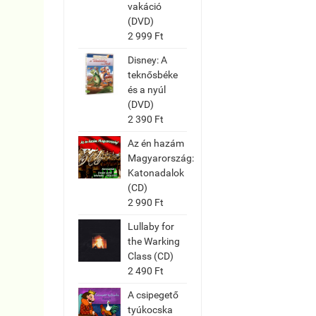
vakáció
(DVD)
2 999 Ft
Disney: A
teknősbéke
és a nyúl
(DVD)
2 390 Ft
Az én hazám
Magyarország:
Katonadalok
(CD)
2 990 Ft
Lullaby for
the Warking
Class (CD)
2 490 Ft
A csipegető
tyúkocska