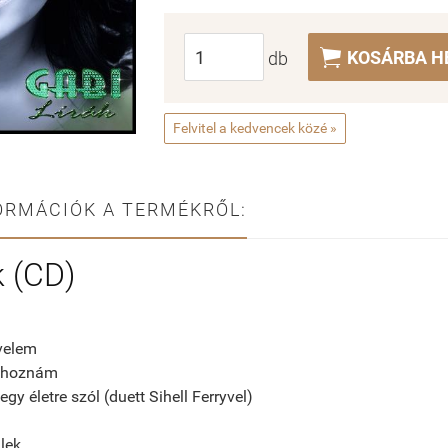

KOSÁRBA H
db
Felvitel a kedvencek közé »
ORMÁCIÓK A TERMÉKRŐL:
k (CD)
velem
 hoznám
gy életre szól (duett Sihell Ferryvel)
lek