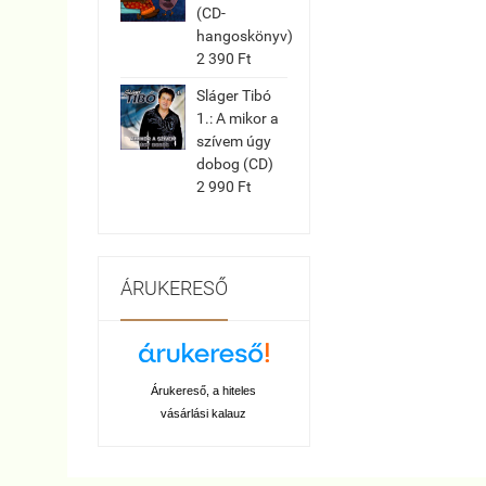
(CD-
hangoskönyv)
2 390 Ft
Sláger Tibó
1.: A mikor a
szívem úgy
dobog (CD)
2 990 Ft
ÁRUKERESŐ
Árukereső, a hiteles
vásárlási kalauz