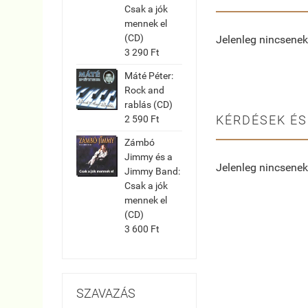
Csak a jók
mennek el
(CD)
Jelenleg nincsenek
3 290 Ft
Máté Péter:
Rock and
rablás (CD)
KÉRDÉSEK ÉS
2 590 Ft
Zámbó
Jimmy és a
Jelenleg nincsenek
Jimmy Band:
Csak a jók
mennek el
(CD)
3 600 Ft
SZAVAZÁS