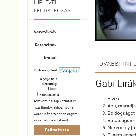
HÍRLEVÉL
FELIRATKOZÁS
Vezetéknév:
Keresztnév:
E-mail:
TOVÁBBI INF
Biztonsági kód:
Gépelje be a
Gabi Lirá
biztonsági
kódot:
Elolvastam az
Érzés
Adatkezelési tájékoztatót
és
Apu, maradj 
hozzájárulok ahhoz, hogy a
Boldogságot
webáruház értesítsen engem
Barátságunk e
az aktuális ajánlatairól.
Nekem így jó
Feliratkozás
El nem enged