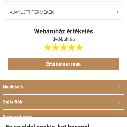
AJÁNLOTT TERMÉKEK

Webáruház értékelés
dvd-bolt.hu





Értékelés írása
Navigáció

Saját fiók

Bemutatkozás
