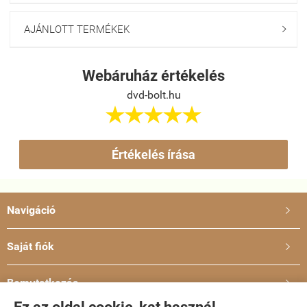
AJÁNLOTT TERMÉKEK

Webáruház értékelés
dvd-bolt.hu





Értékelés írása
Navigáció

Saját fiók

Bemutatkozás
