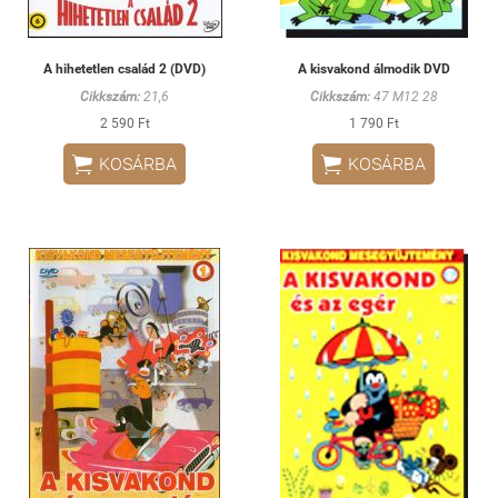
A hihetetlen család 2 (DVD)
A kisvakond álmodik DVD
Cikkszám:
21,6
Cikkszám:
47 M12 28
2 590 Ft
1 790 Ft


KOSÁRBA
KOSÁRBA