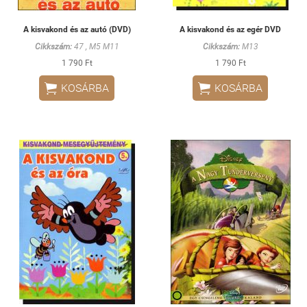
A kisvakond és az autó (DVD)
A kisvakond és az egér DVD
Cikkszám:
47 , M5 M11
Cikkszám:
M13
1 790 Ft
1 790 Ft


KOSÁRBA
KOSÁRBA