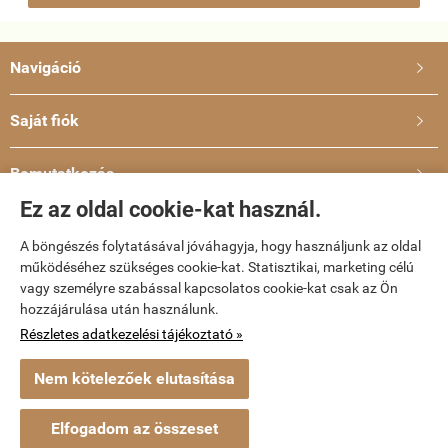
Navigáció

Saját fiók

Bemutatkozás

Ez az oldal cookie-kat használ.
Elérhetőségek

A böngészés folytatásával jóváhagyja, hogy használjunk az oldal
működéséhez szükséges cookie-kat. Statisztikai, marketing célú
vagy személyre szabással kapcsolatos cookie-kat csak az Ön
dvd-bolt.hu -
Kemény Gábor EV
-
ÁSZF
-
Adatkezelési tájékoztató
hozzájárulása után használunk.
Részletes adatkezelési tájékoztató »
Webáruház készítés
a StartÜzlettel.
Nem kötelezőek elutasítása
Elfogadom az összeset