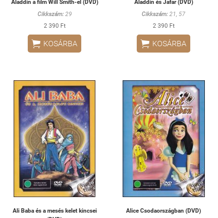
Aladdin a film Will Smith-el (DVD)
Aladdin és Jafar (DVD)
Cikkszám:
29
Cikkszám:
21, 57
2 390 Ft
2 390 Ft


KOSÁRBA
KOSÁRBA
Ali Baba és a mesés kelet kincsei
Alice Csodaországban (DVD)