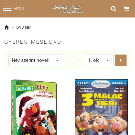


MENÜ

»
DVD film
GYEREK, MESE DVD:

