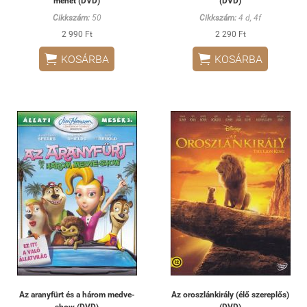
menet (DVD)
(DVD)
Cikkszám:
50
Cikkszám:
4 d, 4f
2 990 Ft
2 290 Ft


KOSÁRBA
KOSÁRBA
Az aranyfürt és a három medve-
Az oroszlánkirály (élő szereplős)
show (DVD)
(DVD)