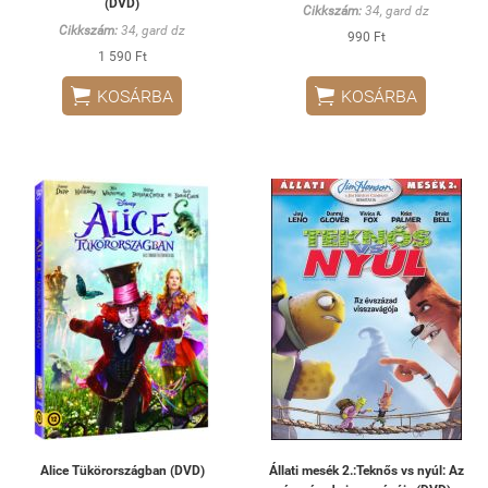
(DVD)
Cikkszám:
34, gard dz
Cikkszám:
34, gard dz
990 Ft
1 590 Ft


KOSÁRBA
KOSÁRBA
Alice Tükörországban (DVD)
Állati mesék 2.:Teknős vs nyúl: Az