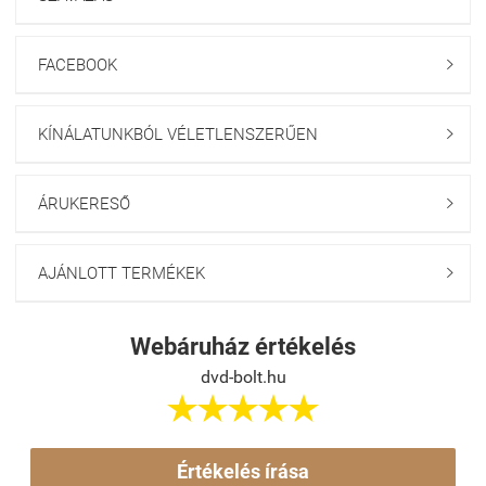
FACEBOOK

KÍNÁLATUNKBÓL VÉLETLENSZERŰEN

ÁRUKERESŐ

AJÁNLOTT TERMÉKEK

Webáruház értékelés
dvd-bolt.hu





Értékelés írása