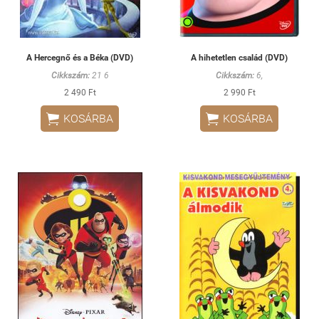
A Hercegnő és a Béka (DVD)
A hihetetlen család (DVD)
Cikkszám:
21 6
Cikkszám:
6,
2 490 Ft
2 990 Ft


KOSÁRBA
KOSÁRBA