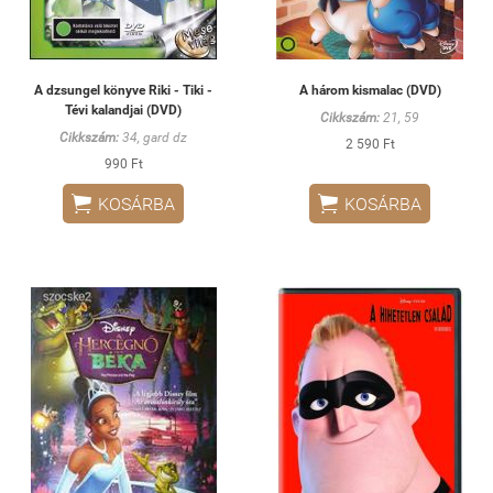
A dzsungel könyve Riki - Tiki -
A három kismalac (DVD)
Tévi kalandjai (DVD)
Cikkszám:
21, 59
Cikkszám:
34, gard dz
2 590 Ft
990 Ft


KOSÁRBA
KOSÁRBA