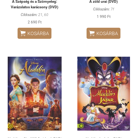
A Szépség és a Szörnyeteg:
A zöld urai (DVD)
Varázslatos karácsony (DVD)
Cikkszám:
7f
Cikkszám:
21, 60
1 990 Ft
2 690 Ft


KOSÁRBA
KOSÁRBA