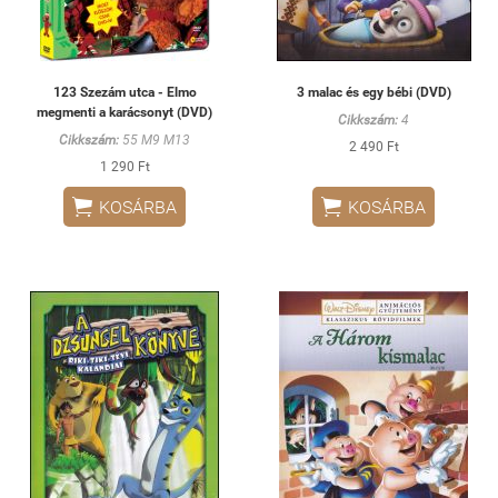
123 Szezám utca - Elmo
3 malac és egy bébi (DVD)
megmenti a karácsonyt (DVD)
Cikkszám:
4
Cikkszám:
55 M9 M13
2 490 Ft
1 290 Ft


KOSÁRBA
KOSÁRBA