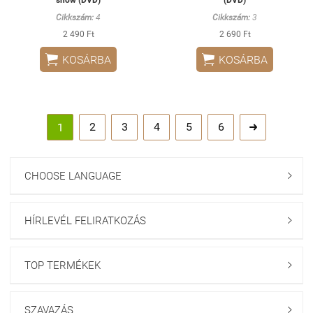
Cikkszám:
4
Cikkszám:
3
2 490 Ft
2 690 Ft


KOSÁRBA
KOSÁRBA
2
3
4
5
6
1

CHOOSE LANGUAGE

HÍRLEVÉL FELIRATKOZÁS

TOP TERMÉKEK

SZAVAZÁS
