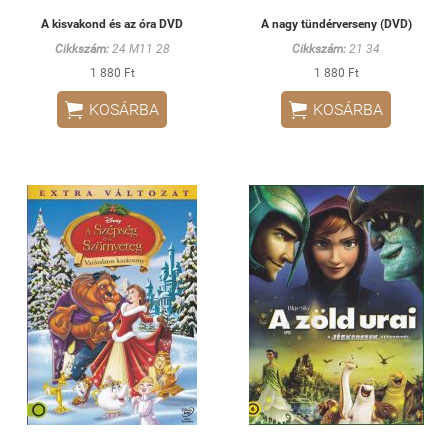
A kisvakond és az óra DVD
A nagy tündérverseny (DVD)
Cikkszám:
24 M11 28
Cikkszám:
21 34
1 880 Ft
1 880 Ft


KOSÁRBA
KOSÁRBA