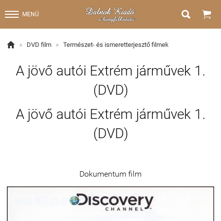


MENÜ

»
DVD film
»
Természet- és ismeretterjesztő filmek
A jövő autói Extrém járművek 1.
(DVD)
A jövő autói Extrém járművek 1.
(DVD)
Dokumentum film