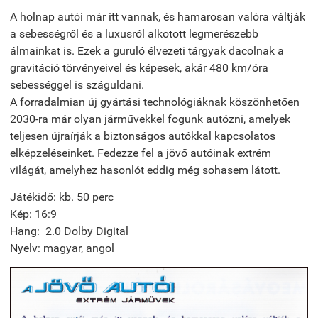
A holnap autói már itt vannak, és hamarosan valóra váltják
a sebességről és a luxusról alkotott legmerészebb
álmainkat is. Ezek a guruló élvezeti tárgyak dacolnak a
gravitáció törvényeivel és képesek, akár 480 km/óra
sebességgel is száguldani.
A forradalmian új gyártási technológiáknak köszönhetően
2030-ra már olyan járművekkel fogunk autózni, amelyek
teljesen újraírják a biztonságos autókkal kapcsolatos
elképzeléseinket. Fedezze fel a jövő autóinak extrém
világát, amelyhez hasonlót eddig még sohasem látott.
Játékidő: kb. 50 perc
Kép: 16:9
Hang: 2.0 Dolby Digital
Nyelv: magyar, angol