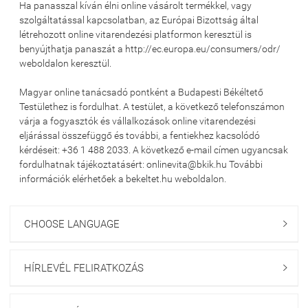
Ha panasszal kíván élni online vásárolt termékkel, vagy
szolgáltatással kapcsolatban, az Európai Bizottság által
létrehozott online vitarendezési platformon keresztül is
benyújthatja panaszát a http://ec.europa.eu/consumers/odr/
weboldalon keresztül.
Magyar online tanácsadó pontként a Budapesti Békéltető
Testülethez is fordulhat. A testület, a következő telefonszámon
várja a fogyasztók és vállalkozások online vitarendezési
eljárással összefüggő és további, a fentiekhez kacsolódó
kérdéseit: +36 1 488 2033. A következő e-mail címen ugyancsak
fordulhatnak tájékoztatásért: onlinevita@bkik.hu További
információk elérhetőek a bekeltet.hu weboldalon.
CHOOSE LANGUAGE

HÍRLEVÉL FELIRATKOZÁS
