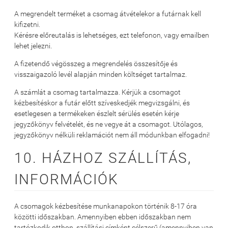
A megrendelt terméket a csomag átvételekor a futárnak kell
kifizetni.
Kérésre előreutalás is lehetséges, ezt telefonon, vagy emailben
lehet jelezni.
A fizetendő végösszeg a megrendelés összesítője és
visszaigazoló levél alapján minden költséget tartalmaz.
A számlát a csomag tartalmazza. Kérjük a csomagot
kézbesítéskor a futár előtt szíveskedjék megvizsgálni, és
esetlegesen a termékeken észlelt sérülés esetén kérje
jegyzőkönyv felvételét, és ne vegye át a csomagot. Utólagos,
jegyzőkönyv nélküli reklamációt nem áll módunkban elfogadni!
10. HÁZHOZ SZÁLLÍTÁS,
INFORMÁCIÓK
A csomagok kézbesítése munkanapokon történik 8-17 óra
közötti időszakban. Amennyiben ebben időszakban nem
tartózkodik otthon, szállítási címként célszerű (amennyiben van