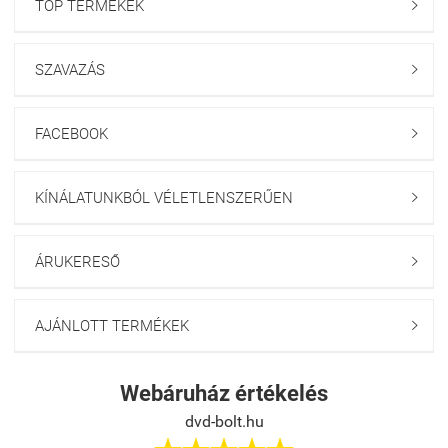
TOP TERMÉKEK

SZAVAZÁS

FACEBOOK

KÍNÁLATUNKBÓL VÉLETLENSZERŰEN

ÁRUKERESŐ

AJÁNLOTT TERMÉKEK

Webáruház értékelés
dvd-bolt.hu