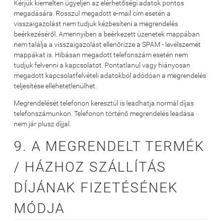
Kérjük kiemelten ügyeljen az elérhetőségi adatok pontos
megadására. Rosszul megadott e-mail cím esetén a
visszaigazolást nem tudjuk kézbesíteni a megrendelés
beérkezéséről. Amennyiben a beérkezett üzenetek mappában
nem találja a visszaigazolást ellenőrizze a SPAM - levélszemét
mappákat is. Hibásan megadott telefonszám esetén nem
tudjuk felvenni a kapcsolatot. Pontatlanul vagy hiányosan
megadott kapcsolatfelvételi adatokból adódóan a megrendelés
teljesítése ellehetetlenülhet.
Megrendelését telefonon keresztül is leadhatja normál díjas
telefonszámunkon. Telefonon történő megrendelés leadása
nem jár plusz díjjal.
9. A MEGRENDELT TERMÉK
/ HÁZHOZ SZÁLLÍTÁS
DÍJÁNAK FIZETÉSÉNEK
MÓDJA