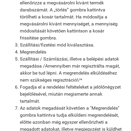
ellenőrizze a megvásárolni kívánt termék
darabszámát. A „törlés” gombra kattintva
törölheti a kosár tartalmát. Ha módosítja a
megvásárolni kívánt mennyiséget, a mennyiség
módosítását követően kattintson a kosár
frissítése gombra.
Szállítási/fizetési mód kiválasztása.
Megrendelés
Szállítási / Számlázási, illetve a belépési adatok
megadása /Amennyiben már regisztrálta magát,
akkor be tud lépni. A megrendelés elküldéséhez
nem szükséges regisztráció!/*
Fogadja el a rendelési feltételeket a jelölőnégyzet
bejelölésével, miután megismerte annak
tartalmát.
Az adatok megadását követően a "Megrendelés"
gombra kattintva tudja elküldeni megrendelését,
előtte azonban még egyszer ellenőrizheti a
megadott adatokat, illetve megjegyzést is küldhet