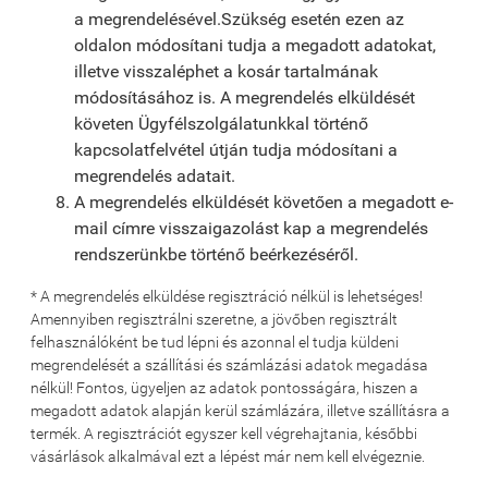
a megrendelésével.Szükség esetén ezen az
oldalon módosítani tudja a megadott adatokat,
illetve visszaléphet a kosár tartalmának
módosításához is. A megrendelés elküldését
követen Ügyfélszolgálatunkkal történő
kapcsolatfelvétel útján tudja módosítani a
megrendelés adatait.
A megrendelés elküldését követően a megadott e-
mail címre visszaigazolást kap a megrendelés
rendszerünkbe történő beérkezéséről.
* A megrendelés elküldése regisztráció nélkül is lehetséges!
Amennyiben regisztrálni szeretne, a jövőben regisztrált
felhasználóként be tud lépni és azonnal el tudja küldeni
megrendelését a szállítási és számlázási adatok megadása
nélkül! Fontos, ügyeljen az adatok pontosságára, hiszen a
megadott adatok alapján kerül számlázára, illetve szállításra a
termék. A regisztrációt egyszer kell végrehajtania, későbbi
vásárlások alkalmával ezt a lépést már nem kell elvégeznie.