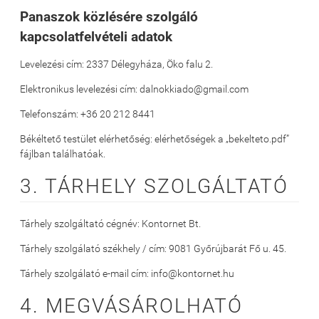
Panaszok közlésére szolgáló
kapcsolatfelvételi adatok
Levelezési cím: 2337 Délegyháza, Öko falu 2.
Elektronikus levelezési cím: dalnokkiado@gmail.com
Telefonszám: +36 20 212 8441
Békéltető testület elérhetőség: elérhetőségek a „bekelteto.pdf”
fájlban találhatóak.
3. TÁRHELY SZOLGÁLTATÓ
Tárhely szolgáltató cégnév: Kontornet Bt.
Tárhely szolgálató székhely / cím: 9081 Győrújbarát Fő u. 45.
Tárhely szolgálató e-mail cím: info@kontornet.hu
4. MEGVÁSÁROLHATÓ