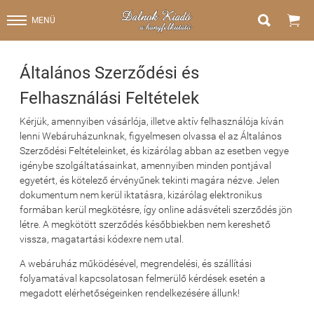


MENÜ
Általános Szerződési és
Felhasználási Feltételek
Kérjük, amennyiben vásárlója, illetve aktív felhasználója kíván
lenni Webáruházunknak, figyelmesen olvassa el az Általános
Szerződési Feltételeinket, és kizárólag abban az esetben vegye
igénybe szolgáltatásainkat, amennyiben minden pontjával
egyetért, és kötelező érvényűnek tekinti magára nézve. Jelen
dokumentum nem kerül iktatásra, kizárólag elektronikus
formában kerül megkötésre, így online adásvételi szerződés jön
létre. A megkötött szerződés későbbiekben nem kereshető
vissza, magatartási kódexre nem utal.
A webáruház működésével, megrendelési, és szállítási
folyamatával kapcsolatosan felmerülő kérdések esetén a
megadott elérhetőségeinken rendelkezésére állunk!