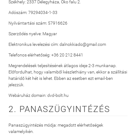
Székhely: 2337 Délegyháza, Öko falu 2.
Adószám:
79294034-1-33
Nyilvántartási szám: 57916626
Szerződés nyelve: Magyar
Elektronikus levelezési cím: dalnokkiado@gmail.com
Telefonos elérhetőség: +36 20 212 8441
Megrendelések teljesítésének átlagos ideje 2-3 munkanap.
Előfordulhat, hogy valamiből készlethiány van, ekkor a szállítási
határidő két hét is lehet. Ebben az esetben ezt email-ben
jelezzük.
Webáruház domain: dvd-bolt.hu
2. PANASZÜGYINTÉZÉS
Panaszügyintézés módja: megadott elérhetőségek
valamelyikén.