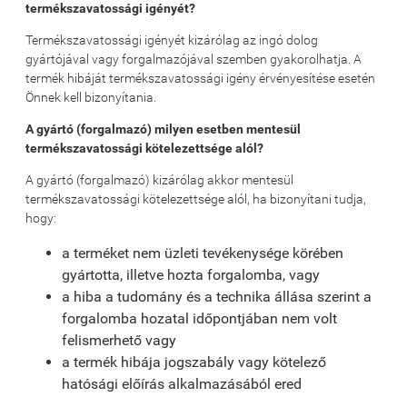
termékszavatossági igényét?
Termékszavatossági igényét kizárólag az ingó dolog
gyártójával vagy forgalmazójával szemben gyakorolhatja. A
termék hibáját termékszavatossági igény érvényesítése esetén
Önnek kell bizonyítania.
A gyártó (forgalmazó) milyen esetben mentesül
termékszavatossági kötelezettsége alól?
A gyártó (forgalmazó) kizárólag akkor mentesül
termékszavatossági kötelezettsége alól, ha bizonyítani tudja,
hogy:
a terméket nem üzleti tevékenysége körében
gyártotta, illetve hozta forgalomba, vagy
a hiba a tudomány és a technika állása szerint a
forgalomba hozatal időpontjában nem volt
felismerhető vagy
a termék hibája jogszabály vagy kötelező
hatósági előírás alkalmazásából ered