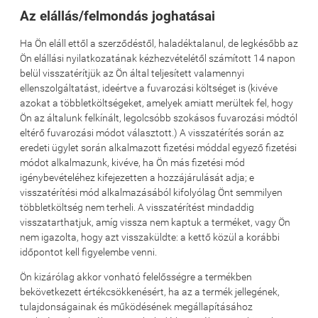
Az elállás/felmondás joghatásai
Ha Ön eláll ettől a szerződéstől, haladéktalanul, de legkésőbb az
Ön elállási nyilatkozatának kézhezvételétől számított 14 napon
belül visszatérítjük az Ön által teljesített valamennyi
ellenszolgáltatást, ideértve a fuvarozási költséget is (kivéve
azokat a többletköltségeket, amelyek amiatt merültek fel, hogy
Ön az általunk felkínált, legolcsóbb szokásos fuvarozási módtól
eltérő fuvarozási módot választott.) A visszatérítés során az
eredeti ügylet során alkalmazott fizetési móddal egyező fizetési
módot alkalmazunk, kivéve, ha Ön más fizetési mód
igénybevételéhez kifejezetten a hozzájárulását adja; e
visszatérítési mód alkalmazásából kifolyólag Önt semmilyen
többletköltség nem terheli. A visszatérítést mindaddig
visszatarthatjuk, amíg vissza nem kaptuk a terméket, vagy Ön
nem igazolta, hogy azt visszaküldte: a kettő közül a korábbi
időpontot kell figyelembe venni.
Ön kizárólag akkor vonható felelősségre a termékben
bekövetkezett értékcsökkenésért, ha az a termék jellegének,
tulajdonságainak és működésének megállapításához