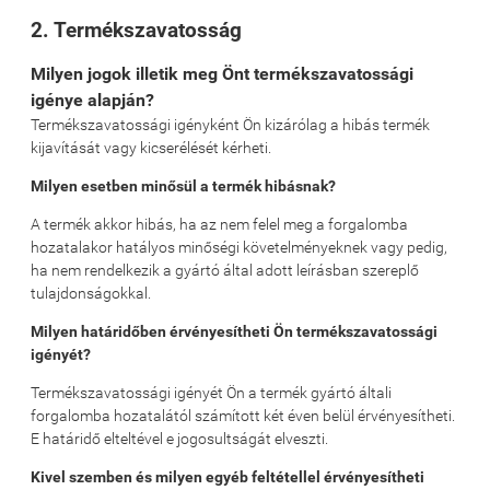
2. Termékszavatosság
Milyen jogok illetik meg Önt termékszavatossági
igénye alapján?
Termékszavatossági igényként Ön kizárólag a hibás termék
kijavítását vagy kicserélését kérheti.
Milyen esetben minősül a termék hibásnak?
A termék akkor hibás, ha az nem felel meg a forgalomba
hozatalakor hatályos minőségi követelményeknek vagy pedig,
ha nem rendelkezik a gyártó által adott leírásban szereplő
tulajdonságokkal.
Milyen határidőben érvényesítheti Ön termékszavatossági
igényét?
Termékszavatossági igényét Ön a termék gyártó általi
forgalomba hozatalától számított két éven belül érvényesítheti.
E határidő elteltével e jogosultságát elveszti.
Kivel szemben és milyen egyéb feltétellel érvényesítheti