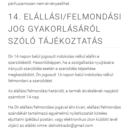
párhuzamosan nem érvényesíthet.
14. ELÁLLÁSI/FELMONDÁSI
JOG GYAKORLÁSÁRÓL
SZÓLÓ TÁJÉKOZTATÁS
Ön 14 napon belül jogosult indokolás nélkül elállni e
szerződéstől. Hasonlóképpen, ha a szolgáltatás nyújtására
irányuló szerződés esetén a szerződés teljesítése
megkezdődött, Ön jogosult 14 napon belül indokolás nélkül
felmondani a szerződést.
Az elállási/felmondási határidő, a termék átvételének napjától
számított 14 nap.
Ha Ön elállási/felmondási jogával élni kíván, elállási/felmondási
szándékát tartalmazó egyértelmű nyilatkozatát köteles
eljuttatni (például postán, vagy elektronikus úton küldött levél
útján) az alábbi címre: dalnokkiado@gmail.com.