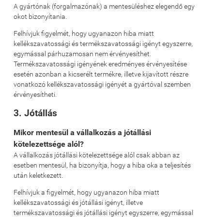
A gyártónak (forgalmazónak) a mentesüléshez elegendő egy
okot bizonyítania.
Felhívjuk figyelmét, hogy ugyanazon hiba miatt
kellékszavatossági és termékszavatossági igényt egyszerre,
egymással párhuzamosan nem érvényesíthet.
Termékszavatossági igényének eredményes érvényesítése
esetén azonban a kicserélt termékre, illetve kijavított részre
vonatkozó kellékszavatossági igényét a gyártóval szemben
érvényesítheti.
3. Jótállás
Mikor mentesül a vállalkozás a jótállási
kötelezettsége alól?
A vállalkozás jótállási kötelezettsége alól csak abban az
esetben mentesül, ha bizonyítja, hogy a hiba oka a teljesítés
után keletkezett.
Felhívjuk a figyelmét, hogy ugyanazon hiba miatt
kellékszavatossági és jótállási igényt, illetve
termékszavatossági és jótállási igényt egyszerre, egymással