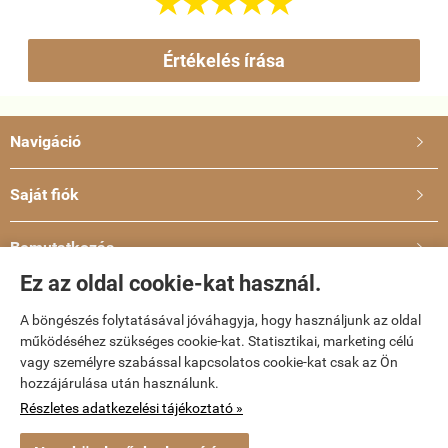





Értékelés írása
Navigáció

Saját fiók

Bemutatkozás

Ez az oldal cookie-kat használ.
Elérhetőségek

A böngészés folytatásával jóváhagyja, hogy használjunk az oldal
működéséhez szükséges cookie-kat. Statisztikai, marketing célú
vagy személyre szabással kapcsolatos cookie-kat csak az Ön
dvd-bolt.hu -
Kemény Gábor EV
-
ÁSZF
-
Adatkezelési tájékoztató
hozzájárulása után használunk.
Részletes adatkezelési tájékoztató »
Webáruház készítés
a StartÜzlettel.