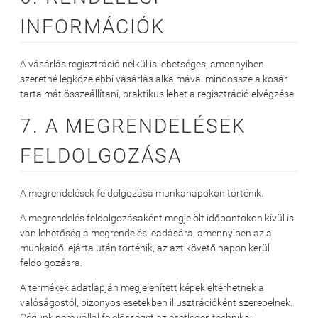
INFORMÁCIÓK
A vásárlás regisztráció nélkül is lehetséges, amennyiben
szeretné legközelebbi vásárlás alkalmával mindössze a kosár
tartalmát összeállítani, praktikus lehet a regisztráció elvégzése.
7. A MEGRENDELÉSEK
FELDOLGOZÁSA
A megrendelések feldolgozása munkanapokon történik.
A megrendelés feldolgozásaként megjelölt időpontokon kívül is
van lehetőség a megrendelés leadására, amennyiben az a
munkaidő lejárta után történik, az azt követő napon kerül
feldolgozásra.
A termékek adatlapján megjelenített képek eltérhetnek a
valóságostól, bizonyos esetekben illusztrációként szerepelnek.
Cégünk nem vállal felelősséget az esetleges technikai