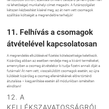
rá lehetősége) munkahelyi címet megadni. A futárszolgálat
kétszeri kézbesítést kísérel meg, az át nem vett csomagok
szállítási költségét a megrendelőre terheljük!
11. Felhívás a csomagok
átvételével kapcsolatosan
A megrendelés elküldésével fizetési kötelezettsége keletkezik.
Kizárólag abban az esetben rendelje meg a kívánt termékeket,
amennyiben a csomag átvételekor ki tudja fizetni annak díját a
futárnak! Át nem vett, visszaküldött csomagok esetén, az újra
küldését kizárólag a csomag ellenértékének előre történő
átutalása – kiegyenlítése esetén áll módunkban ismételten
elindítani!
12. A
KELLÉKSZAVATOSSÁGRÓL,