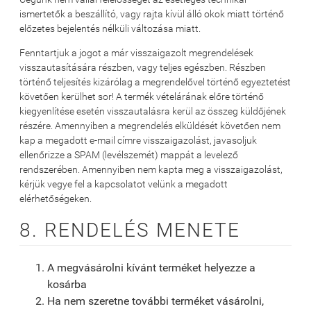
ismertetők a beszállító, vagy rajta kívül álló okok miatt történő
előzetes bejelentés nélküli változása miatt.
Fenntartjuk a jogot a már visszaigazolt megrendelések
visszautasítására részben, vagy teljes egészben. Részben
történő teljesítés kizárólag a megrendelővel történő egyeztetést
követően kerülhet sor! A termék vételárának előre történő
kiegyenlítése esetén visszautalásra kerül az összeg küldőjének
részére. Amennyiben a megrendelés elküldését követően nem
kap a megadott e-mail címre visszaigazolást, javasoljuk
ellenőrizze a SPAM (levélszemét) mappát a levelező
rendszerében. Amennyiben nem kapta meg a visszaigazolást,
kérjük vegye fel a kapcsolatot velünk a megadott
elérhetőségeken.
8. RENDELÉS MENETE
A megvásárolni kívánt terméket helyezze a
kosárba
Ha nem szeretne további terméket vásárolni,