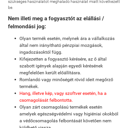
szükséges használatot meghaladó használat miatt következett
be.
Nem illeti meg a fogyasztót az elállási /
felmondási jog:
Olyan termék esetén, melynek ára a vállalkozás
által nem irányítható pénzpiai mozgások,
ingadozásoktól függ.
Kifejezetten a fogyasztó kérésére, az ő által
szabott igények alapján egyedi kérésének
megfelelően került előállításra.
Romlandó vagy minőségét rövid ideit megőrző
termékek.
Hang, illetve kép, vagy szoftver esetén, ha a
csomagolását felbontotta.
Olyan zárt csomagolású termékek esetén
amelyek egészségvédelmi vagy higiéniai okokból
a védőcsomagolás felbontását követően nem
küldhető vissza.