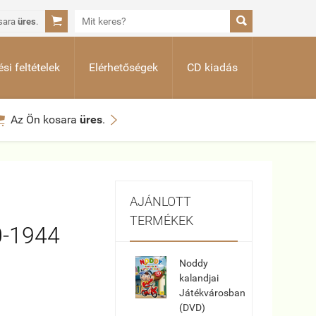


sara
üres
.
si feltételek
Elérhetőségek
CD kiadás


Az Ön kosara
üres
.
AJÁNLOTT
TERMÉKEK
0-1944
Noddy
kalandjai
Játékvárosban
(DVD)