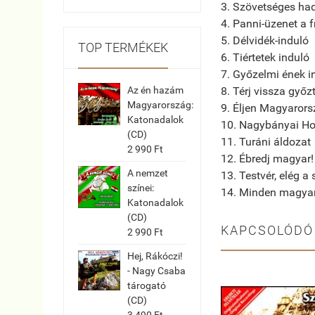
3. Szövetséges had
4. Panni-üzenet a f
5. Délvidék-induló
TOP TERMÉKEK
6. Tiértetek induló
7. Győzelmi ének i
8. Térj vissza győz
Az én hazám
Magyarország:
9. Éljen Magyarors
Katonadalok
10. Nagybányai Hor
(CD)
11. Turáni áldozat
2 990 Ft
12. Ébredj magyar!
A nemzet
13. Testvér, elég a
színei:
14. Minden magya
Katonadalok
(CD)
KAPCSOLÓDÓ
2 990 Ft
Hej, Rákóczi!
- Nagy Csaba
tárogató
(CD)
3 490 Ft