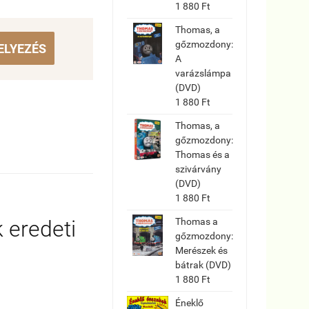
1 880 Ft
Thomas, a
gőzmozdony:
ELYEZÉS
A
varázslámpa
(DVD)
1 880 Ft
Thomas, a
gőzmozdony:
Thomas és a
szivárvány
(DVD)
1 880 Ft
 eredeti
Thomas a
gőzmozdony:
Merészek és
bátrak (DVD)
1 880 Ft
Éneklő