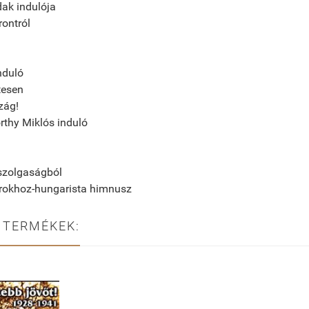
ak indulója
rontról
nduló
tesen
zág!
thy Miklós induló
 szolgaságból
rokhoz-hungarista himnusz
 TERMÉKEK: