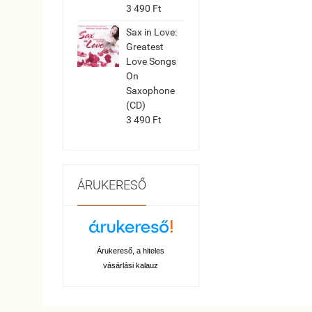
3 490 Ft
Sax in Love:
Greatest
Love Songs
On
Saxophone
(CD)
3 490 Ft
ÁRUKERESŐ
Árukereső, a hiteles
vásárlási kalauz