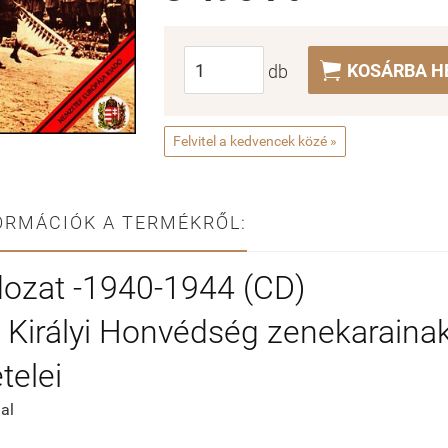

KOSÁRBA H
db
Felvitel a kedvencek közé »
ORMÁCIÓK A TERMÉKRŐL:
dozat -1940-1944 (CD)
Királyi Honvédség zenekarainak
telei
al