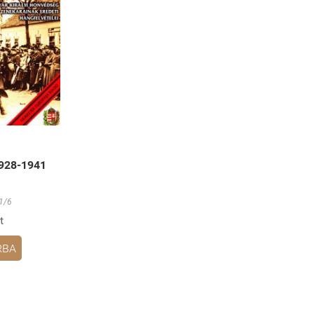
1928-1941
1/6
t
RBA