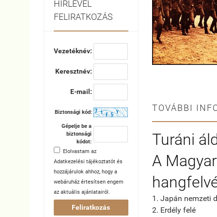
HÍRLEVÉL
FELIRATKOZÁS
Vezetéknév:
Keresztnév:
E-mail:
TOVÁBBI INF
Biztonsági kód:
Gépelje be a
Turáni ál
biztonsági
kódot:
Elolvastam az
A Magyar 
Adatkezelési tájékoztatót
és
hozzájárulok ahhoz, hogy a
hangfelvé
webáruház értesítsen engem
az aktuális ajánlatairól.
1. Japán nemzeti d
Feliratkozás
2. Erdély felé