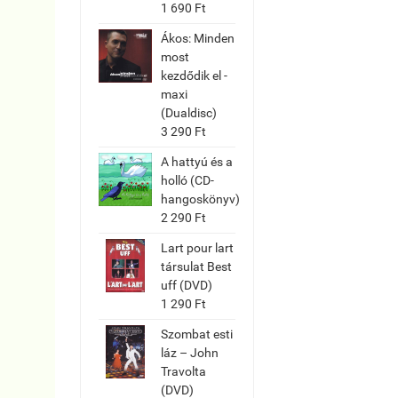
1 690 Ft
Ákos: Minden
most
kezdődik el -
maxi
(Dualdisc)
3 290 Ft
A hattyú és a
holló (CD-
hangoskönyv)
2 290 Ft
Lart pour lart
társulat Best
uff (DVD)
1 290 Ft
Szombat esti
láz – John
Travolta
(DVD)