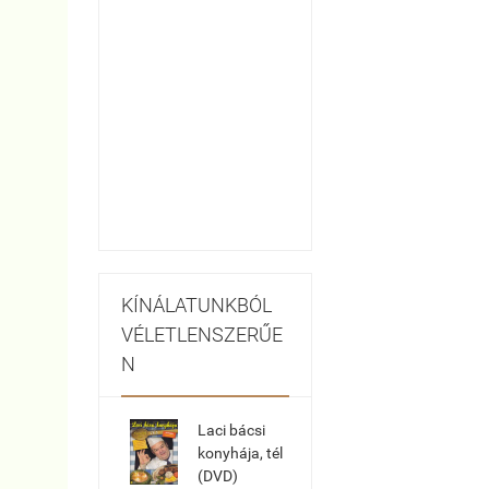
KÍNÁLATUNKBÓL
VÉLETLENSZERŰE
N
Laci bácsi
konyhája, tél
(DVD)