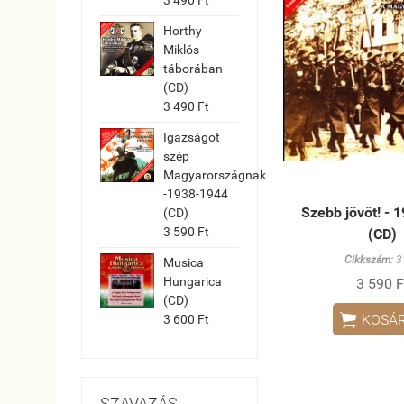
Horthy
Miklós
táborában
(CD)
3 490 Ft
Igazságot
szép
Magyarországnak
-1938-1944
Szebb jövőt! - 
(CD)
3 590 Ft
(CD)
Cikkszám:
3
Musica
Hungarica
3 590 F
(CD)

KOSÁ
3 600 Ft
SZAVAZÁS