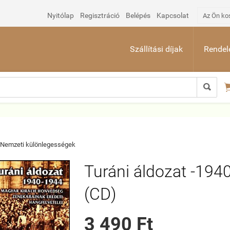
Nyitólap
Regisztráció
Belépés
Kapcsolat
Az Ön ko
Szállítási díjak
Rendelé

Nemzeti különlegességek
Turáni áldozat -194
(CD)
3 490 Ft