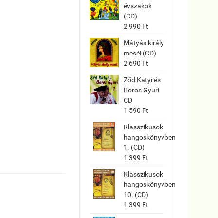
évszakok
(CD)
2 990 Ft
Mátyás király
meséi (CD)
2 690 Ft
Ződ Katyi és
Boros Gyuri
CD
1 590 Ft
Klasszikusok
hangoskönyvben
1. (CD)
1 399 Ft
Klasszikusok
hangoskönyvben
10. (CD)
1 399 Ft