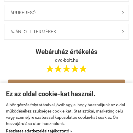
ÁRUKERESŐ

AJÁNLOTT TERMÉKEK

Webáruház értékelés
dvd-bolt.hu





Értékelés írása
Ez az oldal cookie-kat használ.
A böngészés folytatásával jóváhagyja, hogy használjunk az oldal
Navigáció

működéséhez szükséges cookie-kat. Statisztikai, marketing célú
vagy személyre szabással kapcsolatos cookie-kat csak az Ön
hozzájárulása után használunk.
Saját fiók

Részletes adatkezelési tájékoztató »