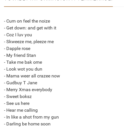
- Cum on feel the noize
- Get down: and get with it
- Coz I luv you
- Skweeze me, pleeze me
- Dapple rose
- My friend Stan
- Take me bak ome
- Look wot you dun
- Mama weer all crazee now
- Gudbuy T Jane
- Merry Xmas everybody
- Sweet boksz
- See us here
- Hear me calling
- In like a shot from my gun
- Darling be home soon