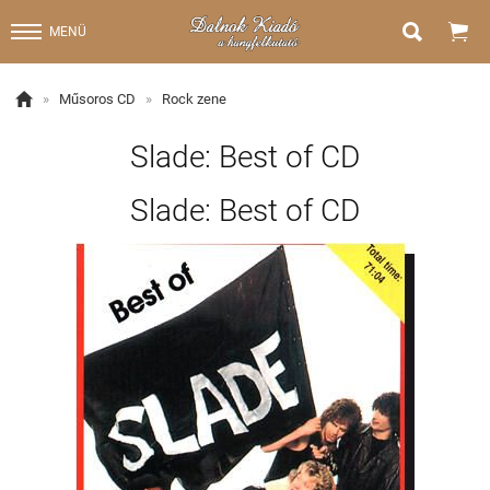


MENÜ

»
Műsoros CD
»
Rock zene
Slade: Best of CD
Slade: Best of CD