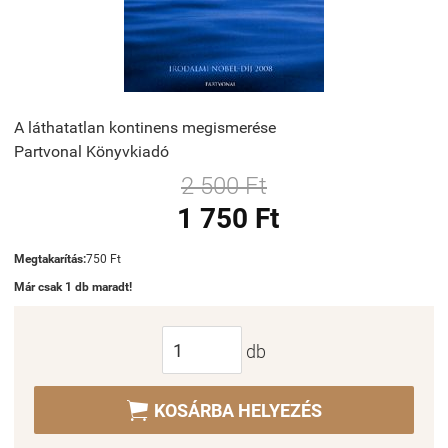
A láthatatlan kontinens megismerése
Partvonal Könyvkiadó
2 500 Ft
1 750 Ft
Megtakarítás:
750 Ft
Már csak 1 db maradt!
db

KOSÁRBA HELYEZÉS