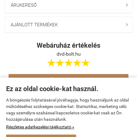
ÁRUKERESŐ

AJÁNLOTT TERMÉKEK

Webáruház értékelés
dvd-bolt.hu





Értékelés írása
Ez az oldal cookie-kat használ.
A böngészés folytatásával jóváhagyja, hogy használjunk az oldal
Navigáció

működéséhez szükséges cookie-kat. Statisztikai, marketing célú
vagy személyre szabással kapcsolatos cookie-kat csak az Ön
hozzájárulása után használunk.
Saját fiók

Részletes adatkezelési tájékoztató »