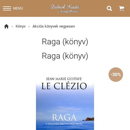


MENÜ

»
Könyv
»
Akciós könyvek vegyesen
Raga (könyv)
Raga (könyv)
-30%