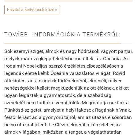
Felvitel a kedvencek közé »
TOVÁBBI INFORMÁCIÓK A TERMÉKRŐL:
Sok ezernyi sziget, álmok és nagy hódítások vágyott partjai,
melyek mára végképp feledésbe merültek - ez Óceánia. Az
irodalmi Nobel-díjas szerző érzékletes elbeszélésében a
legendák életre keltik Óceánia varázslatos világát. Rövid
áttekintést ad a szigetek történelméről, elmeséli, milyen
nehézségekkel kellett megküzdeniük az ott élőknek, akiket
ugyan leigáztak a gyarmatosítók, de a szabadság
szeretetét nem tudták elvenni tőlük. Megmutatja nekünk a
Pünkösd-szigetet, amelyet a helyi lakosok Ragának hívnak,
festői leírást ad a gyönyörű tájról, ám az utazás elsősorban
belső utazást jelent: Le Clézio elmerül a képzelet és az
álmok világában, miközben a tenger, a végeláthatatlan