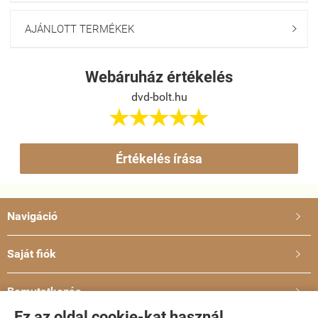
AJÁNLOTT TERMÉKEK

Webáruház értékelés
dvd-bolt.hu





Értékelés írása
Navigáció

Saját fiók

Bemutatkozás

Ez az oldal cookie-kat használ.