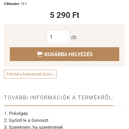
Cikkszám:
16 f
5 290 Ft
db

KOSÁRBA HELYEZÉS
Felvitel a kedvencek közé »
TOVÁBBI INFORMÁCIÓK A TERMÉKRŐL:
1. Pokolgép
2. Győzd le a Gonoszt
3. Szeretném, ha szeretnének