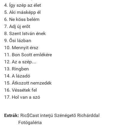
4. Így szép az élet
5. Aki másképp él
6. Ne köss belém
7. Adj új erőt
8. Szent István ének
9. Ősi lázban
10. Mennyit érsz
11. Bon Scott emlékére
12. Az a szép…
13. Ringben
14. A lázadó
15. Átkozott nemzedék
16. Véssétek fel
17. Hol van a szó
Extrák:
Ric$Cast interjú Szénégető Richárddal
Fotógaléria