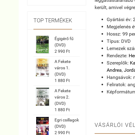
leggátlástalanabb 
került, amivel végr
Gyártási év: 
TOP TERMÉKEK
Megjelenés é
Hossz: 99 pe
Égigérő fű
Típus: DVD
(DVD)
Lemezek szá
2 990 Ft
Rendezte:
Her
A Fekete
Szereplők:
Ka
város 1.
Andrea
,
Jord
(DVD)
Hangsávok: ma
1 880 Ft
Feliratok: an
A Fekete
Képformátum:
város 2.
(DVD)
1 880 Ft
Egri csillagok
VÁSÁRLÓI VÉ
(DVD)
2 990 Ft