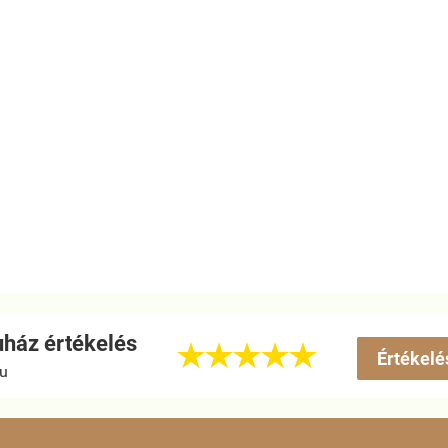
ház értékelés





Értékelé
hu