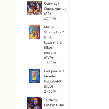
Csűry Edit:
Cigánylegenda
(CD)
3 290 Ft
Mizujs.
Scooby-Doo?
6. - A
katasztrófa
titkos
receptje
(DVD)
1 890 Ft
Lart pour lart
társulat
Csirkebefőtt
(DVD)
2 490 Ft
Tolcsvay
László: 12 nő