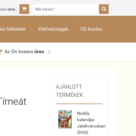


sara
üres
.
si feltételek
Elérhetőségek
CD kiadás


Az Ön kosara
üres
.
AJÁNLOTT
TERMÉKEK
Tímeát
Noddy
kalandjai
Játékvárosban
(DVD)