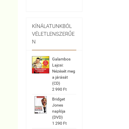
KÍNÁLATUNKBÓL
VÉLETLENSZERŰE
N
Galambos
Lajcsi:
Nézését meg
a járását
(CD)
2 990 Ft
Bridget
Jones
naplója
(DVD)
1 290 Ft