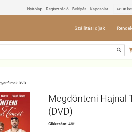
Nyitólap
Regisztráció
Belépés
Kapcsolat
Az Ön ko
Szállítási díjak
Rendelé

yar filmek DVD
Megdönteni Hajnal 
(DVD)
Cikkszám:
46f