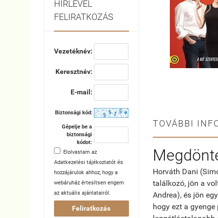
HÍRLEVÉL
FELIRATKOZÁS
Vezetéknév:
Keresztnév:
E-mail:
Biztonsági kód:
TOVÁBBI INF
Gépelje be a
biztonsági
kódot:
Megdönte
Elolvastam az
Adatkezelési tájékoztatót
és
Horváth Dani (Simo
hozzájárulok ahhoz, hogy a
találkozó, jön a vo
webáruház értesítsen engem
az aktuális ajánlatairól.
Andrea), és jön eg
hogy ezt a gyenge 
Feliratkozás