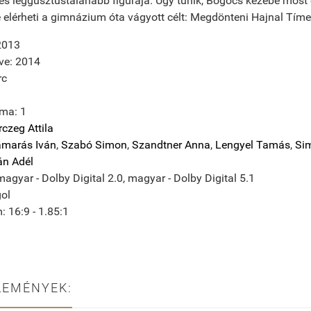
és leggusztustalanabb figurája. Úgy tűnik, Bögöcs kezébe most 
e elérheti a gimnázium óta vágyott célt: Megdönteni Hajnal Tímeá
2013
ve: 2014
rc
ma: 1
czeg Attila
marás Iván
,
Szabó Simon
,
Szandtner Anna
,
Lengyel Tamás
,
Si
án Adél
gyar - Dolby Digital 2.0, magyar - Dolby Digital 5.1
gol
 16:9 - 1.85:1
LEMÉNYEK: