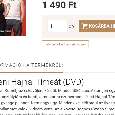
1 490 Ft

KOSÁRBA H
db
Felvitel a kedvencek közé »
ORMÁCIÓK A TERMÉKRŐL:
ni Hajnal Tímeát (DVD)
n Kornél) az esküvőjére készül. Minden tökéletes. Aztán jön egy
lt osztálytárs és barát, a mostanra szupermodellé lett Hajnal Tí
y gyenge pillanat. Nem nagy ügy. Mindenkivel előfordul az ilyesm
pillanatot valaki videóra vette. Az elkövető Bögöcs (Szabó Simon