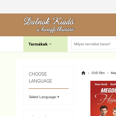
Termékek


»
DVD film
»
Mag
CHOOSE
LANGUAGE
Select Language
▼