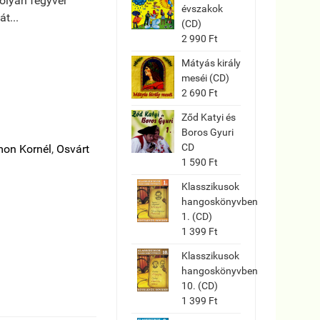
olyan fegyver
évszakok
t...
(CD)
2 990 Ft
Mátyás király
meséi (CD)
2 690 Ft
Ződ Katyi és
Boros Gyuri
CD
mon Kornél
,
Osvárt
1 590 Ft
Klasszikusok
hangoskönyvben
1. (CD)
1 399 Ft
Klasszikusok
hangoskönyvben
10. (CD)
1 399 Ft