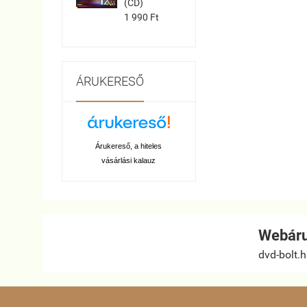
(CD)
1 990 Ft
ÁRUKERESŐ
Árukereső, a hiteles
vásárlási kalauz
Webáru
dvd-bolt.