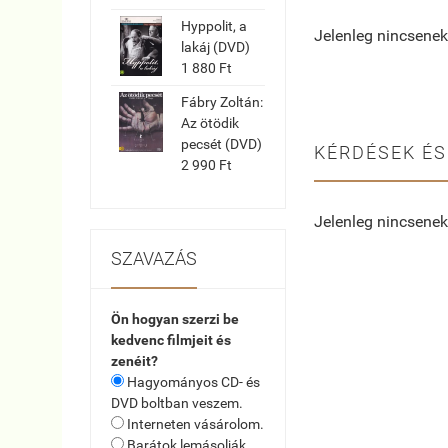
Hyppolit, a
Jelenleg nincsenek
lakáj (DVD)
1 880 Ft
Fábry Zoltán:
Az ötödik
pecsét (DVD)
KÉRDÉSEK ÉS
2 990 Ft
Jelenleg nincsenek
SZAVAZÁS
Ön hogyan szerzi be
kedvenc filmjeit és
zenéit?
Hagyományos CD- és
DVD boltban veszem.
Interneten vásárolom.
Barátok lemásolják