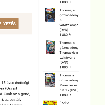
1 880 Ft
Thomas, a
gőzmozdony:
A
ELYEZÉS
varázslámpa
(DVD)
1 880 Ft
Thomas, a
gőzmozdony:
Thomas és a
szivárvány
(DVD)
1 880 Ft
Thomas a
gőzmozdony:
 15 éves érettségi
Merészek és
mea (Osvárt
bátrak (DVD)
i. Csak az a gond,
1 880 Ft
), az osztály
Éneklő