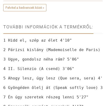
Felvitel a kedvencek közé »
TOVÁBBI INFORMÁCIÓK A TERMÉKRŐL:
1 Hidd el, szép az élet 4'10"
2 Párizsi kislány (Mademoiselle de Paris) 4
3 Ugye, gondolsz néha rám? 5'06"
4 II. Silenzio (A csend) 3'06"
5 Ahogy lesz, úgy lesz (Que sera, sera) 4'1
6 Gyöngéden ölelj át (Speak softly love) 3'
7 Én úgy szeretek részeg lenni 5'27"