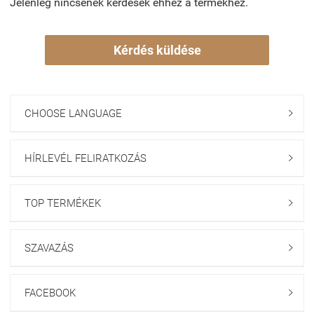
Jelenleg nincsenek kérdések ehhez a termékhez.
Kérdés küldése
CHOOSE LANGUAGE

HÍRLEVÉL FELIRATKOZÁS

TOP TERMÉKEK

SZAVAZÁS

FACEBOOK
