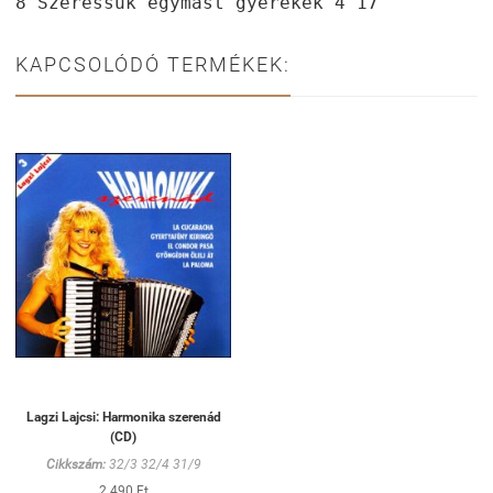
8 Szeressük egymást gyerekek 4'17"
KAPCSOLÓDÓ TERMÉKEK:
Lagzi Lajcsi: Harmonika szerenád
(CD)
Cikkszám:
32/3 32/4 31/9
2 490 Ft