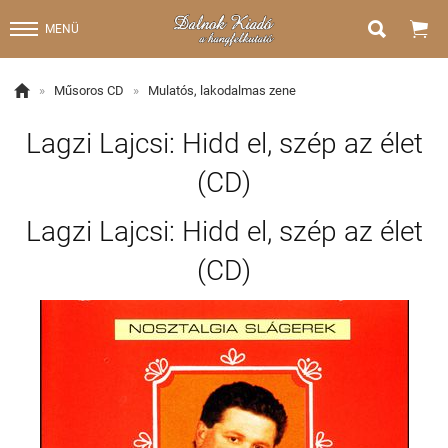


MENÜ

»
Műsoros CD
»
Mulatós, lakodalmas zene
Lagzi Lajcsi: Hidd el, szép az élet
(CD)
Lagzi Lajcsi: Hidd el, szép az élet
(CD)