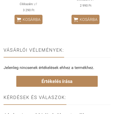
Cikkszám:
z1
2 990 Ft
3 290 Ft


KOSÁRBA
KOSÁRBA
VÁSÁRLÓI VÉLEMÉNYEK:
Jelenleg nincsenek értékelések ehhez a termékhez.
Értékelés írása
KÉRDÉSEK ÉS VÁLASZOK: