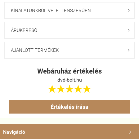
KÍNÁLATUNKBÓL VÉLETLENSZERŰEN

ÁRUKERESŐ

AJÁNLOTT TERMÉKEK

Webáruház értékelés
dvd-bolt.hu





Értékelés írása
Navigáció
