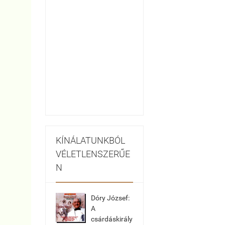
KÍNÁLATUNKBÓL
VÉLETLENSZERŰE
N
Dóry József:
A
csárdáskirály