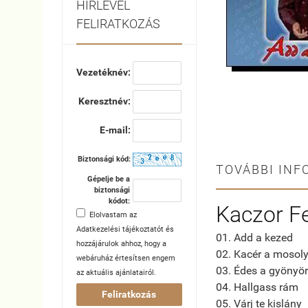
HÍRLEVÉL
FELIRATKOZÁS
Vezetéknév:
Keresztnév:
E-mail:
Biztonsági kód:
TOVÁBBI INF
Gépelje be a
biztonsági
kódot:
Kaczor Fe
Elolvastam az
Adatkezelési tájékoztatót
és
01. Add a kezed
hozzájárulok ahhoz, hogy a
02. Kacér a mosol
webáruház értesítsen engem
03. Édes a gyönyör
az aktuális ajánlatairól.
04. Hallgass rám
Feliratkozás
05. Várj te kislány