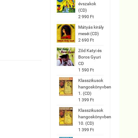
évszakok
(CD)
2 990 Ft
Mátyás király
meséi (CD)
2 690 Ft
Ződ Katyi és
Boros Gyuri
CD
1 590 Ft
Klasszikusok
hangoskönyvben
1. (CD)
1 399 Ft
Klasszikusok
hangoskönyvben
10. (CD)
1 399 Ft