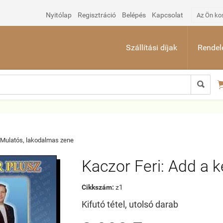
Nyitólap
Regisztráció
Belépés
Kapcsolat
Az Ön ko
Szállítási díjak
Rendelé

Mulatós, lakodalmas zene
Kaczor Feri: Add a 
Cikkszám:
z1
Kifutó tétel, utolsó darab