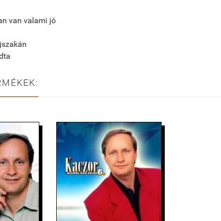
an van valami jó
éjszakán
dta
RMÉKEK: