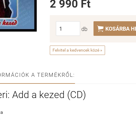
2 990 Ft

KOSÁRBA H
db
Felvitel a kedvencek közé »
ORMÁCIÓK A TERMÉKRŐL:
ri: Add a kezed (CD)
ya