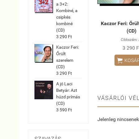
a 3+2:
Kombiné, a
csipkés
Kaczor Feri: Őrü
kombiné
(CD)
(CD)
3 290 Ft
Cikkszám:
Kaczor Feri:
3 290 F
Őrült

KOSÁ
szerelem
(CD)
3 290 Ft
A jó Laci
Betyár: Azt
húzd prímás
VÁSÁRLÓI VÉ
(CD)
3 590 Ft
Jelenleg nincsenek
SZAVAZÁS