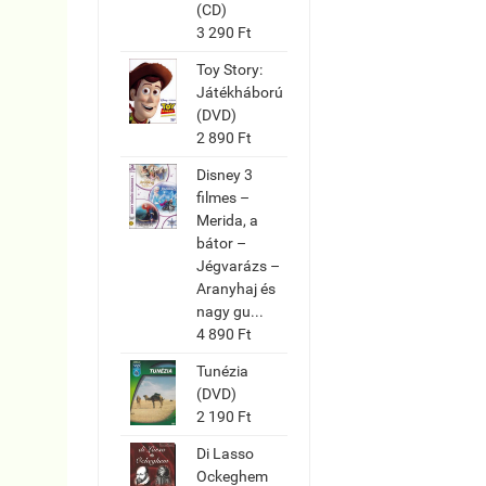
(CD)
3 290 Ft
Toy Story:
Játékháború
(DVD)
2 890 Ft
Disney 3
filmes –
Merida, a
bátor –
Jégvarázs –
Aranyhaj és
nagy gu...
4 890 Ft
Tunézia
(DVD)
2 190 Ft
Di Lasso
Ockeghem