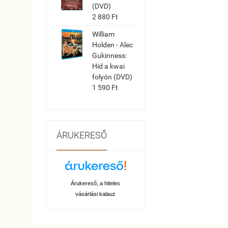
(DVD)
2 880 Ft
William
Holden - Alec
Gukinness:
Híd a kwai
folyón (DVD)
1 590 Ft
ÁRUKERESŐ
Árukereső, a hiteles
vásárlási kalauz