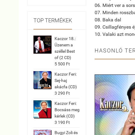
06. Miért ver a sors
07. Minden rosszb
08. Baka dal
TOP TERMÉKEK
09. Csillagfényes 
10. Valaki azt mon
Kaczor 18.:
Üzenem a
HASONLÓ TE
széllel Best
of (2 CD)
5 500 Ft
Kaczor Feri:
Sej-haj
akácfa (CD)
3 290 Ft
Kaczor Feri:
Bocsáss meg
kérlek (CD)
3 190 Ft
Bugyi Zoli és