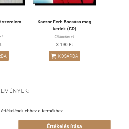
lt szerelem
Kaczor Feri: Bocsáss meg
kérlek (CD)
z1
Cikkszám:
z1
t
3 190 Ft

RBA
KOSÁRBA
LEMÉNYEK:
 értékelések ehhez a termékhez.
Értékelés írása