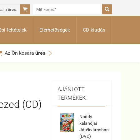


sara
üres
.
si feltételek
Elérhetőségek
CD kiadás


Az Ön kosara
üres
.
AJÁNLOTT
TERMÉKEK
kezed (CD)
Noddy
kalandjai
Játékvárosban
(DVD)