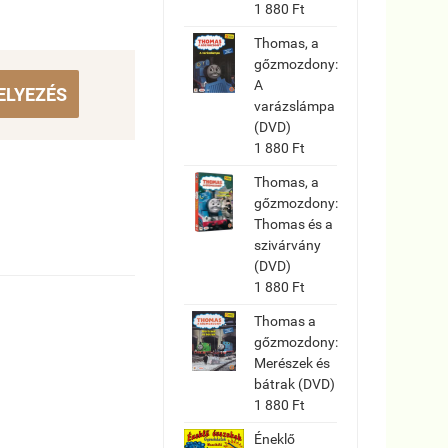
1 880 Ft
Thomas, a
gőzmozdony:
A
ELYEZÉS
varázslámpa
(DVD)
1 880 Ft
Thomas, a
gőzmozdony:
Thomas és a
szivárvány
(DVD)
1 880 Ft
Thomas a
gőzmozdony:
Merészek és
bátrak (DVD)
1 880 Ft
Éneklő