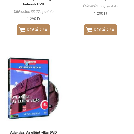
háborúk DVD
Cikkszám:
22, gard dz
Cikkszám:
33 22, gard dz
1 290 Ft
1 290 Ft


KOSÁRBA
KOSÁRBA
Atlantisz: Az eltűnt világ DVD