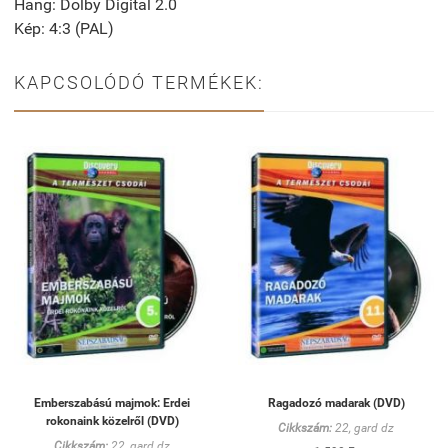
Hang: Dolby Digital 2.0
Kép: 4:3 (PAL)
KAPCSOLÓDÓ TERMÉKEK:
Emberszabású majmok: Erdei
Ragadozó madarak (DVD)
rokonaink közelről (DVD)
Cikkszám:
22, gard dz
Cikkszám:
22, gard dz