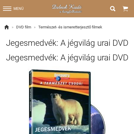


MENÜ

»
DVD film
»
Természet- és ismeretterjesztő filmek
Jegesmedvék: A jégvilág urai DVD
Jegesmedvék: A jégvilág urai DVD