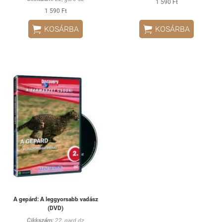
1 590 Ft
1 590 Ft


KOSÁRBA
KOSÁRBA
A gepárd: A leggyorsabb vadász
(DVD)
Cikkszám:
22, gard dz