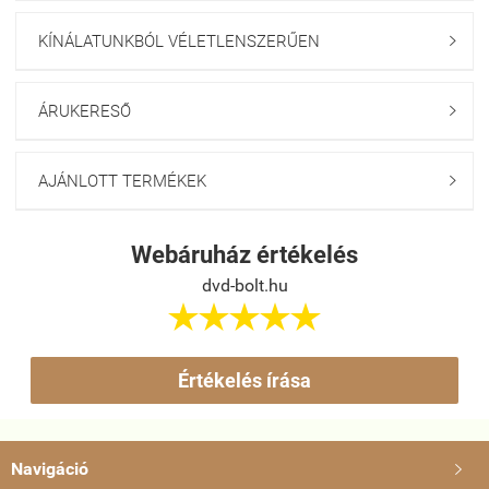
KÍNÁLATUNKBÓL VÉLETLENSZERŰEN

ÁRUKERESŐ

AJÁNLOTT TERMÉKEK

Webáruház értékelés
dvd-bolt.hu





Értékelés írása
Navigáció
