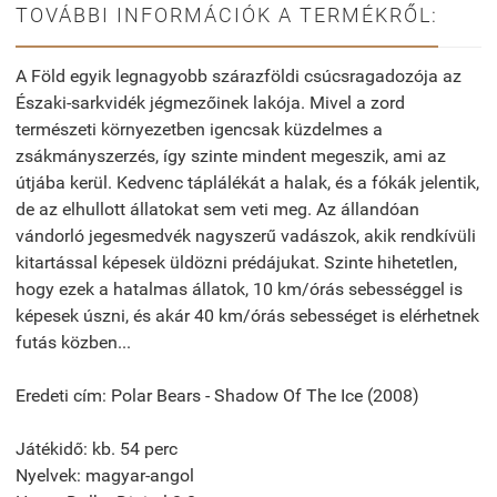
TOVÁBBI INFORMÁCIÓK A TERMÉKRŐL:
A Föld egyik legnagyobb szárazföldi csúcsragadozója az
Északi-sarkvidék jégmezőinek lakója. Mivel a zord
természeti környezetben igencsak küzdelmes a
zsákmányszerzés, így szinte mindent megeszik, ami az
útjába kerül. Kedvenc táplálékát a halak, és a fókák jelentik,
de az elhullott állatokat sem veti meg. Az állandóan
vándorló jegesmedvék nagyszerű vadászok, akik rendkívüli
kitartással képesek üldözni prédájukat. Szinte hihetetlen,
hogy ezek a hatalmas állatok, 10 km/órás sebességgel is
képesek úszni, és akár 40 km/órás sebességet is elérhetnek
futás közben...
Eredeti cím: Polar Bears - Shadow Of The Ice (2008)
Játékidő: kb. 54 perc
Nyelvek: magyar-angol