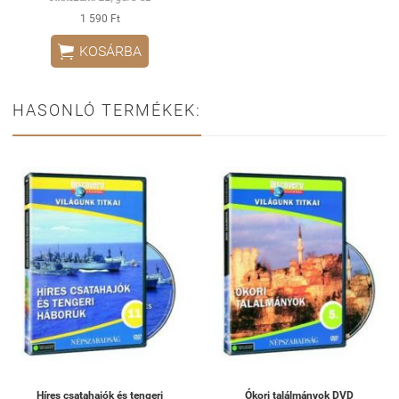
1 590 Ft

KOSÁRBA
HASONLÓ TERMÉKEK:
Híres csatahajók és tengeri
Ókori találmányok DVD