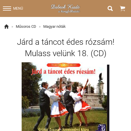


MENÜ

»
Műsoros CD
»
Magyar nóták
Járd a táncot édes rózsám!
Mulass velünk 18. (CD)