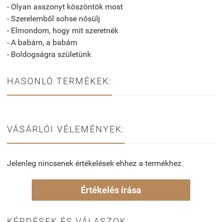
- Olyan asszonyt köszöntök most
- Szerelemből sohse nősülj
- Elmondom, hogy mit szeretnék
- A babám, a babám
- Boldogságra születünk
HASONLÓ TERMÉKEK:
VÁSÁRLÓI VÉLEMÉNYEK:
Jelenleg nincsenek értékelések ehhez a termékhez.
Értékelés írása
KÉRDÉSEK ÉS VÁLASZOK: