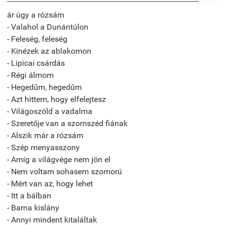
ár úgy a rózsám
- Valahol a Dunántúlon
- Feleség, feleség
- Kinézek az ablakomon
- Lipicai csárdás
- Régi álmom
- Hegedűm, hegedűm
- Azt hittem, hogy elfelejtesz
- Világoszöld a vadalma
- Szeretője van a szomszéd fiának
- Alszik már a rózsám
- Szép menyasszony
- Amíg a világvége nem jön el
- Nem voltam sohasem szomorú
- Mért van az, hogy lehet
- Itt a bálban
- Barna kislány
- Annyi mindent kitaláltak