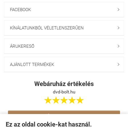
FACEBOOK

KÍNÁLATUNKBÓL VÉLETLENSZERŰEN

ÁRUKERESŐ

AJÁNLOTT TERMÉKEK

Webáruház értékelés
dvd-bolt.hu





Értékelés írása
Ez az oldal cookie-kat használ.