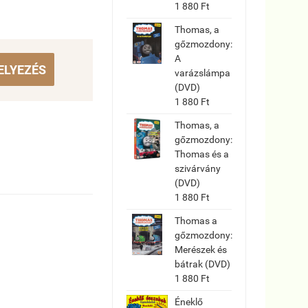
1 880 Ft
Thomas, a
gőzmozdony:
A
ELYEZÉS
varázslámpa
(DVD)
1 880 Ft
Thomas, a
gőzmozdony:
Thomas és a
szivárvány
(DVD)
1 880 Ft
Thomas a
gőzmozdony:
Merészek és
bátrak (DVD)
1 880 Ft
Éneklő