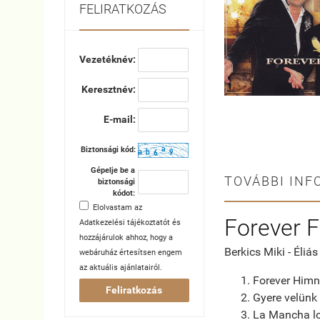
FELIRATKOZÁS
Vezetéknév:
Keresztnév:
E-mail:
Biztonsági kód:
Gépelje be a
TOVÁBBI INF
biztonsági
kódot:
Elolvastam az
Forever F
Adatkezelési tájékoztatót
és
hozzájárulok ahhoz, hogy a
Berkics Miki - Éliás 
webáruház értesítsen engem
az aktuális ajánlatairól.
Forever Him
Feliratkozás
Gyere velünk
La Mancha l