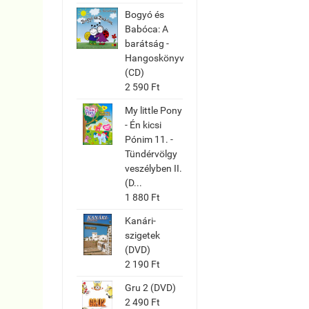
Bogyó és
Babóca: A
barátság -
Hangoskönyv
(CD)
2 590 Ft
My little Pony
- Én kicsi
Pónim 11. -
Tündérvölgy
veszélyben II.
(D...
1 880 Ft
Kanári-
szigetek
(DVD)
2 190 Ft
Gru 2 (DVD)
2 490 Ft