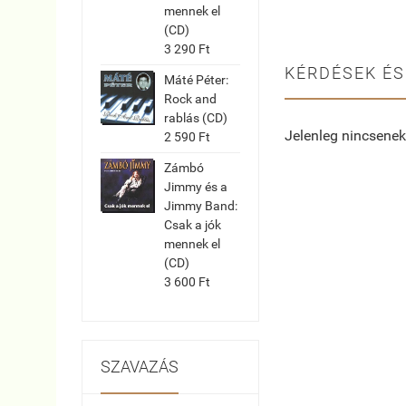
mennek el
(CD)
3 290 Ft
KÉRDÉSEK ÉS
Máté Péter:
Rock and
rablás (CD)
Jelenleg nincsenek
2 590 Ft
Zámbó
Jimmy és a
Jimmy Band:
Csak a jók
mennek el
(CD)
3 600 Ft
SZAVAZÁS