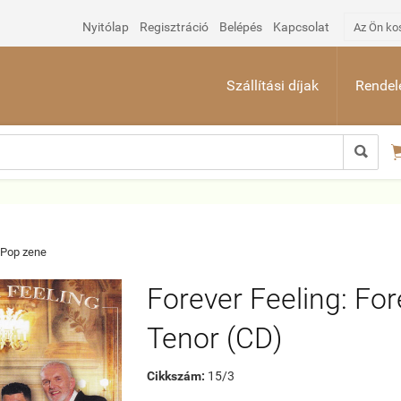
Nyitólap
Regisztráció
Belépés
Kapcsolat
Az Ön ko
Szállítási díjak
Rendelé

Pop zene
Forever Feeling: For
Tenor (CD)
Cikkszám:
15/3