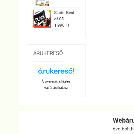
Slade: Best
of CD
1 990 Ft
ÁRUKERESŐ
Árukereső, a hiteles
vásárlási kalauz
Webáru
dvd-bolt.