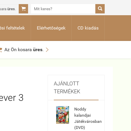


sara
üres
.
si feltételek
Elérhetőségek
CD kiadás


Az Ön kosara
üres
.
AJÁNLOTT
TERMÉKEK
ever 3
Noddy
kalandjai
Játékvárosban
(DVD)