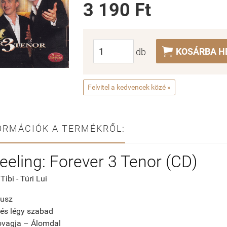
3 190 Ft

KOSÁRBA H
db
Felvitel a kedvencek közé »
ORMÁCIÓK A TERMÉKRŐL:
eeling: Forever 3 Tenor (CD)
Tibi - Túri Lui
nusz
 és légy szabad
ovagja – Álomdal