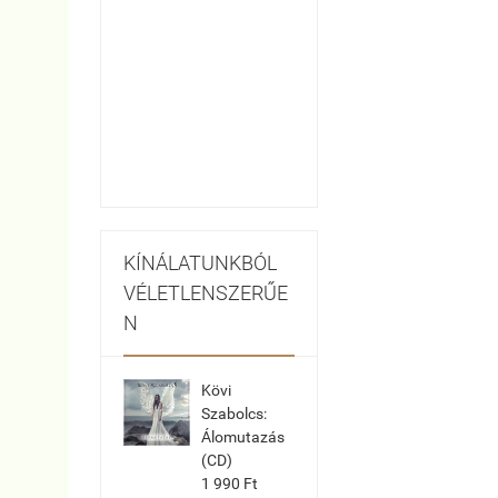
KÍNÁLATUNKBÓL
VÉLETLENSZERŰE
N
Kövi
Szabolcs:
Álomutazás
(CD)
1 990 Ft