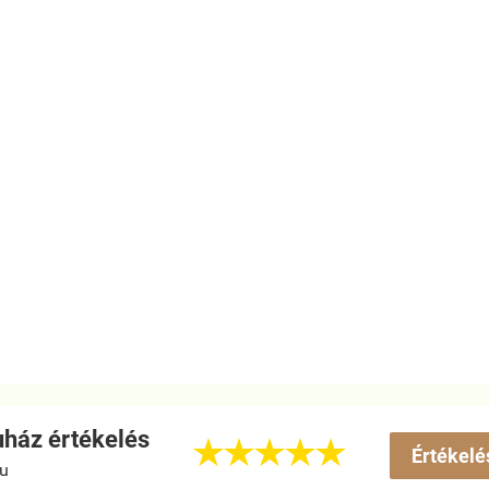
ház értékelés





Értékelé
hu