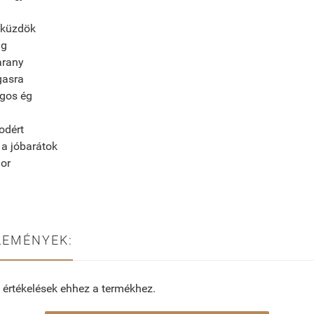
 küzdök
ng
arany
gasra
agos ég
odért
 a jóbarátok
or
LEMÉNYEK:
 értékelések ehhez a termékhez.