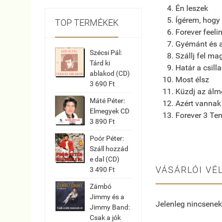
Én leszek
Ígérem, hogy
TOP TERMÉKEK
Forever feeli
Gyémánt és 
Szécsi Pál:
Szállj fel ma
Tárd ki
Határ a csill
ablakod (CD)
Most élsz
3 690 Ft
Küzdj az álm
Máté Péter:
Azért vannak
Elmegyek CD
Forever 3 Ten
3 890 Ft
Poór Péter:
Száll hozzád
e dal (CD)
VÁSÁRLÓI VÉ
3 490 Ft
Zámbó
Jimmy és a
Jelenleg nincsenek
Jimmy Band:
Csak a jók