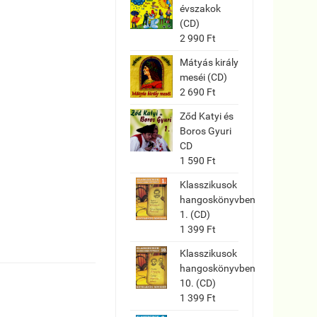
évszakok
(CD)
2 990 Ft
Mátyás király
meséi (CD)
2 690 Ft
Ződ Katyi és
Boros Gyuri
CD
1 590 Ft
Klasszikusok
hangoskönyvben
1. (CD)
1 399 Ft
Klasszikusok
hangoskönyvben
10. (CD)
1 399 Ft