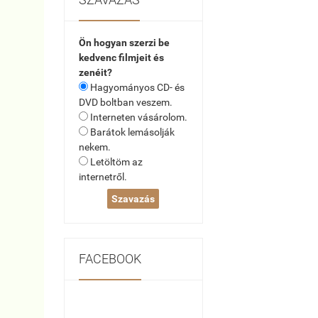
Ön hogyan szerzi be
kedvenc filmjeit és
zenéit?
Hagyományos CD- és
DVD boltban veszem.
Interneten vásárolom.
Barátok lemásolják
nekem.
Letöltöm az
internetről.
FACEBOOK