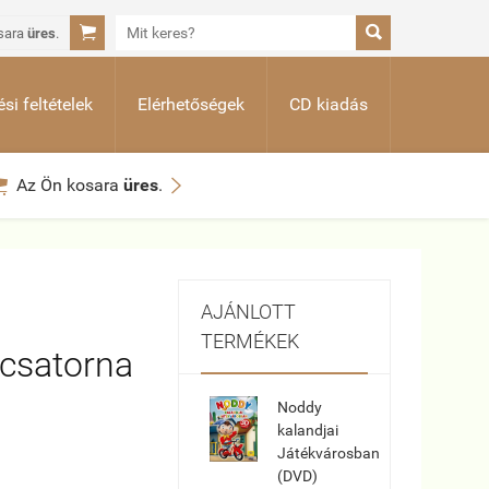


sara
üres
.
si feltételek
Elérhetőségek
CD kiadás


Az Ön kosara
üres
.
AJÁNLOTT
TERMÉKEK
csatorna
Noddy
kalandjai
Játékvárosban
(DVD)