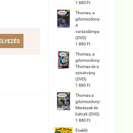
1 880 Ft
Thomas, a
gőzmozdony:
A
varázslámpa
(DVD)
ELYEZÉS
1 880 Ft
Thomas, a
gőzmozdony:
Thomas és a
szivárvány
(DVD)
1 880 Ft
Thomas a
gőzmozdony:
Merészek és
bátrak (DVD)
1 880 Ft
Éneklő