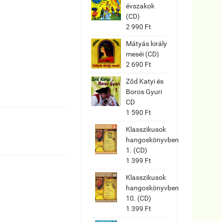
évszakok
(CD)
2 990 Ft
Mátyás király
meséi (CD)
2 690 Ft
Ződ Katyi és
Boros Gyuri
CD
1 590 Ft
Klasszikusok
hangoskönyvben
1. (CD)
1 399 Ft
Klasszikusok
hangoskönyvben
10. (CD)
1 399 Ft