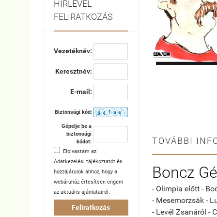
HÍRLEVÉL
FELIRATKOZÁS
Vezetéknév:
Keresztnév:
E-mail:
Biztonsági kód:
Gépelje be a
biztonsági
TOVÁBBI INF
kódot:
Elolvastam az
Adatkezelési tájékoztatót
és
Boncz Gé
hozzájárulok ahhoz, hogy a
webáruház értesítsen engem
- Olimpia előtt - B
az aktuális ajánlatairól.
- Mesemorzsák - L
Feliratkozás
- Levél Zsanáról - 