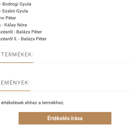
 - Bodrogi Gyula
 - Szabó Gyula
nn Péter
k - Kálay Nóra
zésről - Balázs Péter
ésről II. - Balázs Péter
 TERMÉKEK:
LEMÉNYEK:
 értékelések ehhez a termékhez.
Értékelés írása