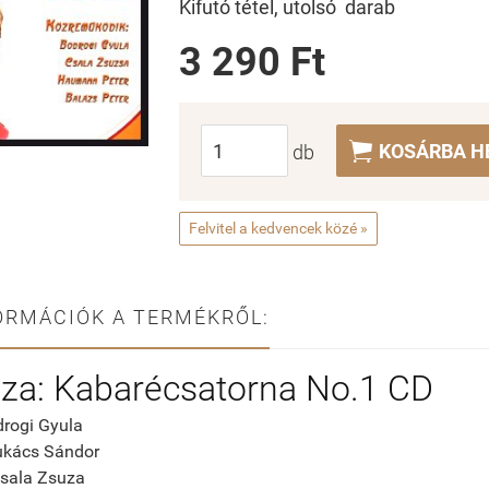
Kifutó tétel, utolsó darab
3 290 Ft

KOSÁRBA H
db
Felvitel a kedvencek közé »
ORMÁCIÓK A TERMÉKRŐL:
za: Kabarécsatorna No.1 CD
odrogi Gyula
ukács Sándor
Csala Zsuza