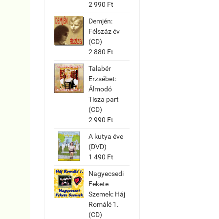
2 990 Ft
Demjén:
Félszáz év
(CD)
2 880 Ft
Talabér
Erzsébet:
Álmodó
Tisza part
(CD)
2 990 Ft
A kutya éve
(DVD)
1 490 Ft
Nagyecsedi
Fekete
Szemek: Háj
Romálé 1.
(CD)