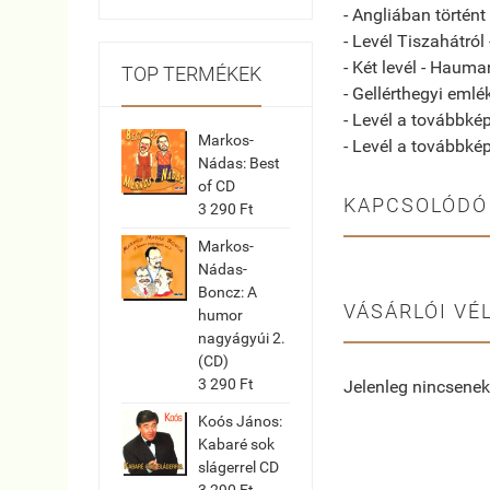
- Angliában történt
- Levél Tiszahátról
- Két levél - Hauma
TOP TERMÉKEK
- Gellérthegyi emlé
- Levél a továbbkép
Markos-
- Levél a továbbképz
Nádas: Best
of CD
KAPCSOLÓDÓ
3 290 Ft
Markos-
Nádas-
Boncz: A
VÁSÁRLÓI VÉ
humor
nagyágyúi 2.
(CD)
3 290 Ft
Jelenleg nincsenek
Koós János:
Kabaré sok
slágerrel CD
3 290 Ft