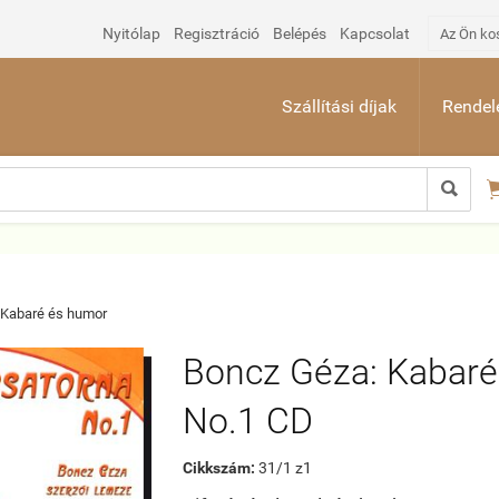
Nyitólap
Regisztráció
Belépés
Kapcsolat
Az Ön ko
Szállítási díjak
Rendelé

Kabaré és humor
Boncz Géza: Kabaré
No.1 CD
Cikkszám:
31/1 z1