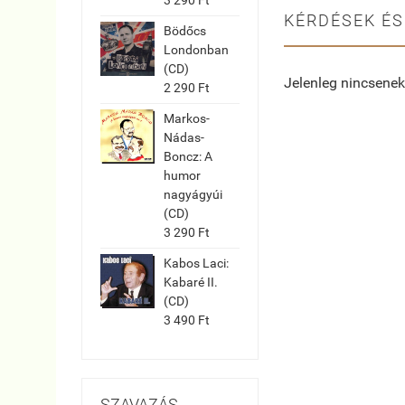
KÉRDÉSEK ÉS
Bödőcs
Londonban
(CD)
Jelenleg nincsenek
2 290 Ft
Markos-
Nádas-
Boncz: A
humor
nagyágyúi
(CD)
3 290 Ft
Kabos Laci:
Kabaré II.
(CD)
3 490 Ft
SZAVAZÁS