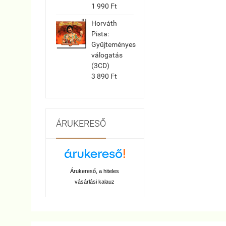
1 990 Ft
Horváth
Pista:
Gyűjteményes
válogatás
(3CD)
3 890 Ft
ÁRUKERESŐ
Árukereső, a hiteles
vásárlási kalauz