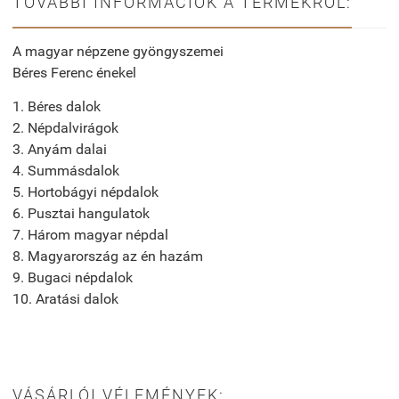
TOVÁBBI INFORMÁCIÓK A TERMÉKRŐL:
A magyar népzene gyöngyszemei
Béres Ferenc énekel
1. Béres dalok
2. Népdalvirágok
3. Anyám dalai
4. Summásdalok
5. Hortobágyi népdalok
6. Pusztai hangulatok
7. Három magyar népdal
8. Magyarország az én hazám
9. Bugaci népdalok
10. Aratási dalok
VÁSÁRLÓI VÉLEMÉNYEK: