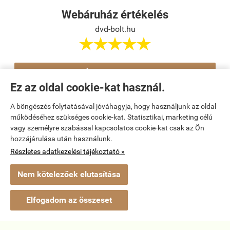
Webáruház értékelés
dvd-bolt.hu





Értékelés írása
Ez az oldal cookie-kat használ.
A böngészés folytatásával jóváhagyja, hogy használjunk az oldal
Navigáció

működéséhez szükséges cookie-kat. Statisztikai, marketing célú
vagy személyre szabással kapcsolatos cookie-kat csak az Ön
hozzájárulása után használunk.
Saját fiók

Részletes adatkezelési tájékoztató »
Bemutatkozás

Nem kötelezőek elutasítása
Elérhetőségek

Elfogadom az összeset
dvd-bolt.hu -
Kemény Gábor EV
-
ÁSZF
-
Adatkezelési tájékoztató