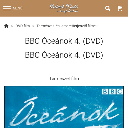


MENÜ

»
DVD film
»
Természet- és ismeretterjesztő filmek
BBC Óceánok 4. (DVD)
BBC Óceánok 4. (DVD)
Természet film