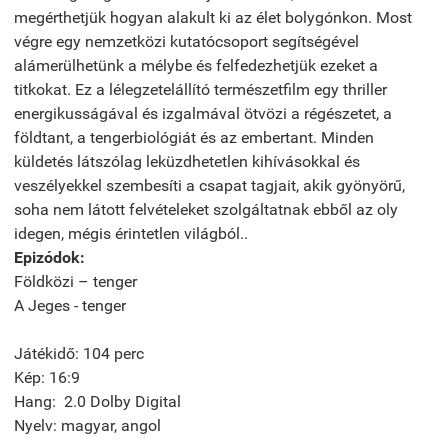
megérthetjük hogyan alakult ki az élet bolygónkon. Most
végre egy nemzetközi kutatócsoport segítségével
alámerülhetünk a mélybe és felfedezhetjük ezeket a
titkokat. Ez a lélegzetelállító természetfilm egy thriller
energikusságával és izgalmával ötvözi a régészetet, a
földtant, a tengerbiológiát és az embertant. Minden
küldetés látszólag leküzdhetetlen kihívásokkal és
veszélyekkel szembesíti a csapat tagjait, akik gyönyörű,
soha nem látott felvételeket szolgáltatnak ebből az oly
idegen, mégis érintetlen világból..
Epizódok:
Földközi – tenger
A Jeges - tenger
Játékidő: 104 perc
Kép: 16:9
Hang: 2.0 Dolby Digital
Nyelv: magyar, angol