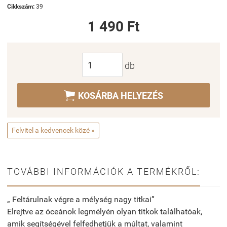
Cikkszám:
39
1 490 Ft
db

KOSÁRBA HELYEZÉS
Felvitel a kedvencek közé »
TOVÁBBI INFORMÁCIÓK A TERMÉKRŐL:
„ Feltárulnak végre a mélység nagy titkai”
Elrejtve az óceánok legmélyén olyan titkok találhatóak,
amik segítségével felfedhetjük a múltat, valamint