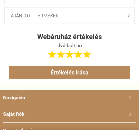
AJÁNLOTT TERMÉKEK

Webáruház értékelés
dvd-bolt.hu





Értékelés írása
Navigáció

Saját fiók

Bemutatkozás
