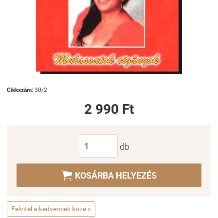
Cikkszám:
30/2
2 990 Ft
db

KOSÁRBA HELYEZÉS
Felvitel a kedvencek közé »