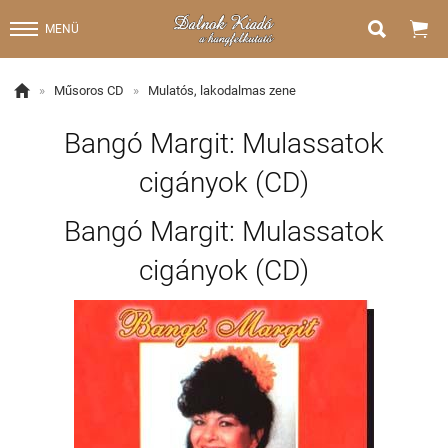


MENÜ

»
Műsoros CD
»
Mulatós, lakodalmas zene
Bangó Margit: Mulassatok
cigányok (CD)
Bangó Margit: Mulassatok
cigányok (CD)